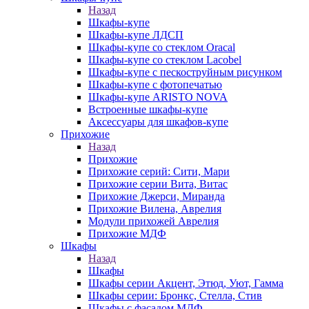
Назад
Шкафы-купе
Шкафы-купе ЛДСП
Шкафы-купе со стеклом Oracal
Шкафы-купе со стеклом Lacobel
Шкафы-купе с пескоструйным рисунком
Шкафы-купе с фотопечатью
Шкафы-купе ARISTO NOVA
Встроенные шкафы-купе
Аксессуары для шкафов-купе
Прихожие
Назад
Прихожие
Прихожие серий: Сити, Мари
Прихожие серии Вита, Витас
Прихожие Джерси, Миранда
Прихожие Вилена, Аврелия
Модули прихожей Аврелия
Прихожие МДФ
Шкафы
Назад
Шкафы
Шкафы серии Акцент, Этюд, Уют, Гамма
Шкафы серии: Бронкс, Стелла, Стив
Шкафы с фасадом МДФ