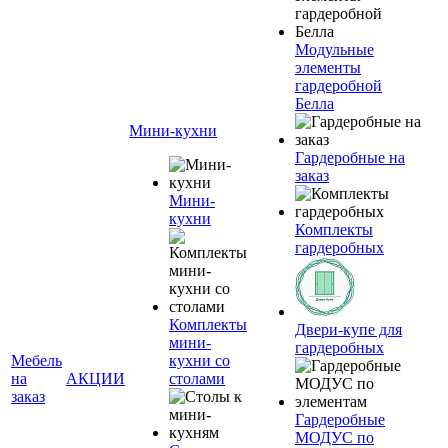
Модульные
элементы
гардеробной
Белла
Мини-кухни
Гардеробные на
заказ
Мини-
кухни
Комплекты
гардеробных
Комплекты
Двери-купе для
мини-
гардеробных
Мебель
кухни со
на
АКЦИИ
столами
заказ
Гардеробные
МОДУС по