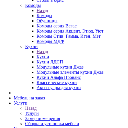
Столы в офис
Комоды
Назад
Комоды
Обувницы
Комоды серия Вегас
Комоды серия Акцент, Этюд, Уют
Комоды Стив, Гамма, Итен, Мэт
Комоды МДФ
Кухни
Назад
Кухни
Кухни ЛДСП
Модульные кухни Джаз
Модульные элементы кухни Джаз
Кухни Альфа Прованс
Классические кухни
Аксессуары для кухни
Мебель на заказ
Услуги
Назад
Услуги
Замер помещения
Сборка и установка мебели