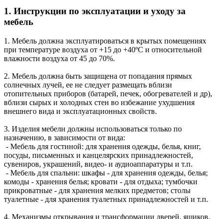
1. Инструкции по эксплуатации и уходу за
мебель
1. Мебель должна эксплуатироваться в крытых помещениях
при температуре воздуха от +15 до +40ºС и относительной
влажности воздуха от 45 до 70%.
2. Мебель должна быть защищена от попадания прямых
солнечных лучей, ее не следует размещать вблизи
отопительных приборов (батарей, печек, обогревателей и др),
вблизи сырых и холодных стен во избежание ухудшения
внешнего вида и эксплуатационных свойств.
3. Изделия мебели должны использоваться только по
назначению, в зависимости от вида:
- Мебель для гостиной: для хранения одежды, белья, книг,
посуды, письменных и канцелярских принадлежностей,
сувениров, украшений, видео- и аудиоаппаратуры и т.п.
- Мебель для спальни: шкафы - для хранения одежды, белья;
комоды - хранения белья; кровати - для отдыха; тумбочки
прикроватные - для хранения мелких предметов; столы
туалетные - для хранения туалетных принадлежностей и т.п.
4. Механизмы открывания и трансформации дверей, ящиков,