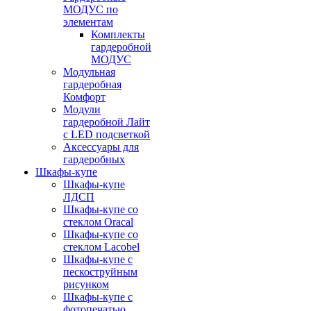
МОДУС по
элементам
Комплекты
гардеробной
МОДУС
Модульная
гардеробная
Комфорт
Модули
гардеробной Лайт
с LED подсветкой
Аксессуары для
гардеробных
Шкафы-купе
Шкафы-купе
ЛДСП
Шкафы-купе со
стеклом Oracal
Шкафы-купе со
стеклом Lacobel
Шкафы-купе с
пескоструйным
рисунком
Шкафы-купе с
фотопечатью