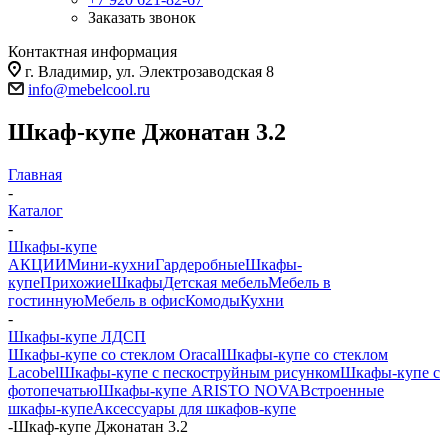
Заказать звонок
Контактная информация
г. Владимир, ул. Электрозаводская 8
info@mebelcool.ru
Шкаф-купе Джонатан 3.2
Главная
-
Каталог
-
Шкафы-купе
АКЦИИ
Мини-кухни
Гардеробные
Шкафы-
купе
Прихожие
Шкафы
Детская мебель
Мебель в
гостинную
Мебель в офис
Комоды
Кухни
-
Шкафы-купе ЛДСП
Шкафы-купе со стеклом Oracal
Шкафы-купе со стеклом
Lacobel
Шкафы-купе с пескоструйным рисунком
Шкафы-купе с
фотопечатью
Шкафы-купе ARISTO NOVA
Встроенные
шкафы-купе
Аксессуары для шкафов-купе
-
Шкаф-купе Джонатан 3.2