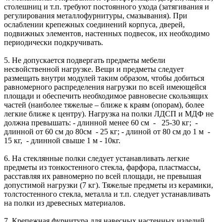
столешниц и т.п. требуют постоянного ухода (затягивания и
регулирования металлофурнитуры, смазывания). При
ослаблении крепежных соединений корпуса, дверей,
подвижных элементов, настенных подвесок, их необходимо
периодически подкручивать.
5. Не допускается подвергать предметы мебели
несвойственной нагрузке. Вещи и предметы следует
размещать внутри модулей таким образом, чтобы добиться
равномерного распределения нагрузки по всей имеющейся
площади и обеспечить необходимое равновесие скользящих
частей (наиболее тяжелые – ближе к краям (опорам), более
легкие ближе к центру). Нагрузка на полки ЛДСП и МДФ не
должна превышать: - длинной менее 60 см - 25-30 кг; -
длинной от 60 см до 80см - 25 кг; - длиной от 80 см до 1 м -
15 кг, - длинной свыше 1 м - 10кг.
6. На стеклянные полки следует устанавливать легкие
предметы из тонкостенного стекла, фарфора, пластмассы,
расставляя их равномерно по всей площади, не превышая
допустимой нагрузки (7 кг). Тяжелые предметы из керамики,
толстостенного стекла, металла и т.п. следует устанавливать
на полки из древесных материалов.
7. Крепежная фурнитура для навесных настенных изделий