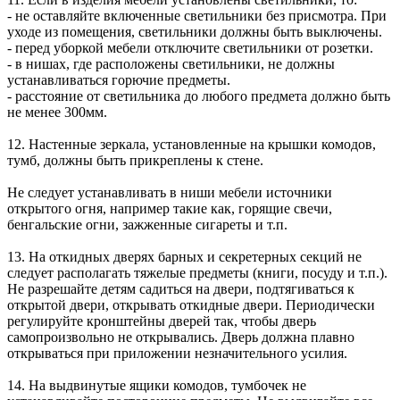
- не оставляйте включенные светильники без присмотра. При
уходе из помещения, светильники должны быть выключены.
- перед уборкой мебели отключите светильники от розетки.
- в нишах, где расположены светильники, не должны
устанавливаться горючие предметы.
- расстояние от светильника до любого предмета должно быть
не менее 300мм.
12. Настенные зеркала, установленные на крышки комодов,
тумб, должны быть прикреплены к стене.
Не следует устанавливать в ниши мебели источники
открытого огня, например такие как, горящие свечи,
бенгальские огни, зажженные сигареты и т.п.
13. На откидных дверях барных и секретерных секций не
следует располагать тяжелые предметы (книги, посуду и т.п.).
Не разрешайте детям садиться на двери, подтягиваться к
открытой двери, открывать откидные двери. Периодически
регулируйте кронштейны дверей так, чтобы дверь
самопроизвольно не открывались. Дверь должна плавно
открываться при приложении незначительного усилия.
14. На выдвинутые ящики комодов, тумбочек не