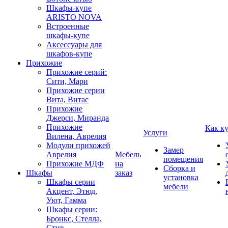
Шкафы-купе
ARISTO NOVA
Встроенные
шкафы-купе
Аксессуары для
шкафов-купе
Прихожие
Прихожие серий:
Сити, Мари
Прихожие серии
Вита, Витас
Прихожие
Джерси, Миранда
Прихожие
Как к
Услуги
Вилена, Аврелия
Модули прихожей
Замер
Аврелия
Мебель
помещения
Прихожие МДФ
на
Сборка и
Шкафы
заказ
установка
Шкафы серии
мебели
Акцент, Этюд,
Уют, Гамма
Шкафы серии:
Бронкс, Стелла,
Стив