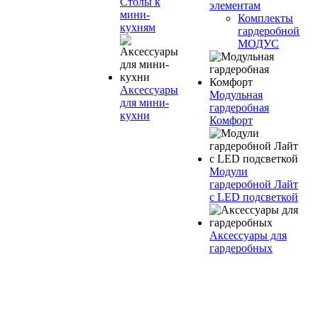
Столы к
элементам
мини-
Комплекты
кухням
гардеробной
МОДУС
Аксессуары
Модульная
для мини-
гардеробная
кухни
Комфорт
Модули
гардеробной Лайт
с LED подсветкой
Аксессуары для
гардеробных