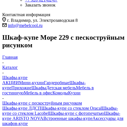
Заказать звонок
Контактная информация
г. Владимир, ул. Электрозаводская 8
info@mebelcool.ru
Шкаф-купе Море 229 с пескоструйным
рисунком
Главная
-
Каталог
-
Шкафы-купе
АКЦИИ
Мини-кухни
Гардеробные
Шкафы-
купе
Прихожие
Шкафы
Детская мебель
Мебель в
гостинную
Мебель в офис
Комоды
Кухни
-
Шкафы-купе с пескоструйным рисунком
Шкафы-купе ЛДСП
Шкафы-купе со стеклом Oracal
Шкафы-
купе со стеклом Lacobel
Шкафы-купе с фотопечатью
Шкафы-
купе ARISTO NOVA
Встроенные шкафы-купе
Аксессуары для
шкафов-купе