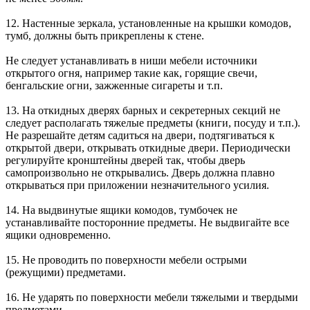
12. Настенные зеркала, установленные на крышки комодов,
тумб, должны быть прикреплены к стене.
Не следует устанавливать в ниши мебели источники
открытого огня, например такие как, горящие свечи,
бенгальские огни, зажженные сигареты и т.п.
13. На откидных дверях барных и секретерных секций не
следует располагать тяжелые предметы (книги, посуду и т.п.).
Не разрешайте детям садиться на двери, подтягиваться к
открытой двери, открывать откидные двери. Периодически
регулируйте кронштейны дверей так, чтобы дверь
самопроизвольно не открывались. Дверь должна плавно
открываться при приложении незначительного усилия.
14. На выдвинутые ящики комодов, тумбочек не
устанавливайте посторонние предметы. Не выдвигайте все
ящики одновременно.
15. Не проводить по поверхности мебели острыми
(режущими) предметами.
16. Не ударять по поверхности мебели тяжелыми и твердыми
предметами.