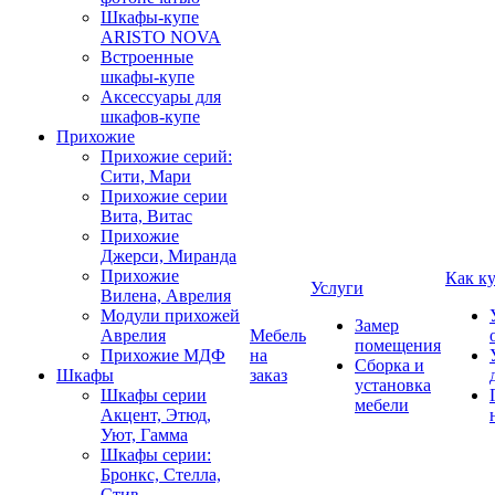
Шкафы-купе
ARISTO NOVA
Встроенные
шкафы-купе
Аксессуары для
шкафов-купе
Прихожие
Прихожие серий:
Сити, Мари
Прихожие серии
Вита, Витас
Прихожие
Джерси, Миранда
Прихожие
Как к
Услуги
Вилена, Аврелия
Модули прихожей
Замер
Аврелия
Мебель
помещения
Прихожие МДФ
на
Сборка и
Шкафы
заказ
установка
Шкафы серии
мебели
Акцент, Этюд,
Уют, Гамма
Шкафы серии:
Бронкс, Стелла,
Стив