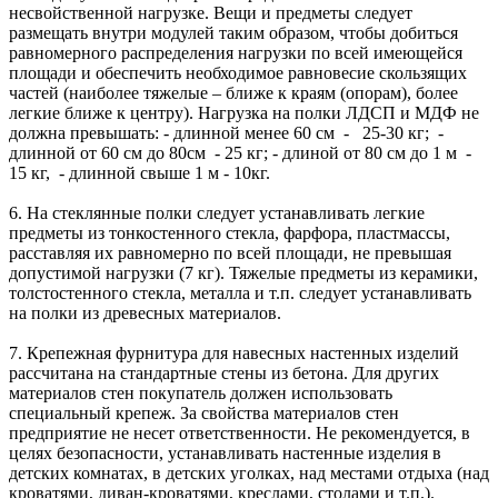
несвойственной нагрузке. Вещи и предметы следует
размещать внутри модулей таким образом, чтобы добиться
равномерного распределения нагрузки по всей имеющейся
площади и обеспечить необходимое равновесие скользящих
частей (наиболее тяжелые – ближе к краям (опорам), более
легкие ближе к центру). Нагрузка на полки ЛДСП и МДФ не
должна превышать: - длинной менее 60 см - 25-30 кг; -
длинной от 60 см до 80см - 25 кг; - длиной от 80 см до 1 м -
15 кг, - длинной свыше 1 м - 10кг.
6. На стеклянные полки следует устанавливать легкие
предметы из тонкостенного стекла, фарфора, пластмассы,
расставляя их равномерно по всей площади, не превышая
допустимой нагрузки (7 кг). Тяжелые предметы из керамики,
толстостенного стекла, металла и т.п. следует устанавливать
на полки из древесных материалов.
7. Крепежная фурнитура для навесных настенных изделий
рассчитана на стандартные стены из бетона. Для других
материалов стен покупатель должен использовать
специальный крепеж. За свойства материалов стен
предприятие не несет ответственности. Не рекомендуется, в
целях безопасности, устанавливать настенные изделия в
детских комнатах, в детских уголках, над местами отдыха (над
кроватями, диван-кроватями, креслами, столами и т.п.).