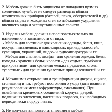
2. Мебель должна быть защищена от попадания прямых
солнечных лучей, ее не следует размещать вблизи
отопительных приборов (батарей, печек, обогревателей и др),
вблизи сырых и холодных стен во избежание ухудшения
внешнего вида и эксплуатационных свойств.
3. Изделия мебели должны использоваться только по
назначению, в зависимости от вида:
- Мебель для гостиной: для хранения одежды, белья, книг,
посуды, письменных и канцелярских принадлежностей,
сувениров, украшений, видео- и аудиоаппаратуры и т.п.
- Мебель для спальни: шкафы - для хранения одежды, белья;
комоды - хранения белья; кровати - для отдыха; тумбочки
прикроватные - для хранения мелких предметов; столы
туалетные - для хранения туалетных принадлежностей и т.п.
4. Механизмы открывания и трансформации дверей, ящиков,
столешниц и т.п. требуют постоянного ухода (затягивания и
регулирования металлофурнитуры, смазывания). При
ослаблении крепежных соединений корпуса, дверей,
подвижных элементов, настенных подвесок, их необходимо
периодически подкручивать.
5. Не допускается подвергать предметы мебели