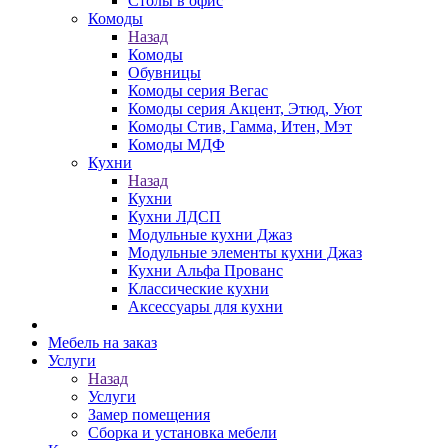
Столы в офис
Комоды
Назад
Комоды
Обувницы
Комоды серия Вегас
Комоды серия Акцент, Этюд, Уют
Комоды Стив, Гамма, Итен, Мэт
Комоды МДФ
Кухни
Назад
Кухни
Кухни ЛДСП
Модульные кухни Джаз
Модульные элементы кухни Джаз
Кухни Альфа Прованс
Классические кухни
Аксессуары для кухни
Мебель на заказ
Услуги
Назад
Услуги
Замер помещения
Сборка и установка мебели