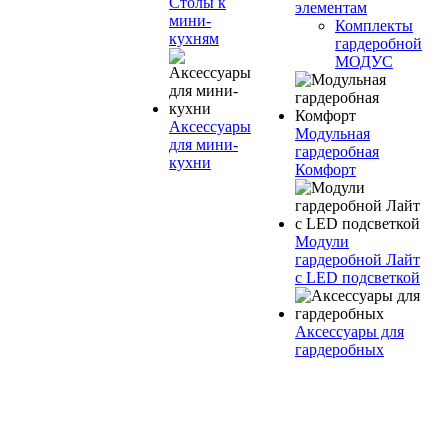
Столы к
элементам
мини-
Комплекты
кухням
гардеробной
МОДУС
Аксессуары
Модульная
для мини-
гардеробная
кухни
Комфорт
Модули
гардеробной Лайт
с LED подсветкой
Аксессуары для
гардеробных