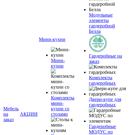
Модульные
элементы
гардеробной
Белла
Мини-кухни
Гардеробные на
Мини-
заказ
кухни
Комплекты
гардеробных
Комплекты
Двери-купе для
мини-
гардеробных
Мебель
кухни со
на
АКЦИИ
столами
заказ
Гардеробные
МОДУС по