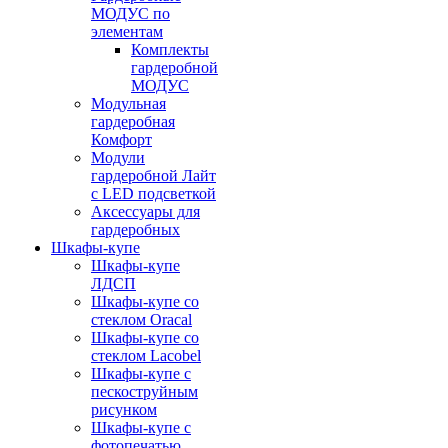
МОДУС по
элементам
Комплекты
гардеробной
МОДУС
Модульная
гардеробная
Комфорт
Модули
гардеробной Лайт
с LED подсветкой
Аксессуары для
гардеробных
Шкафы-купе
Шкафы-купе
ЛДСП
Шкафы-купе со
стеклом Oracal
Шкафы-купе со
стеклом Lacobel
Шкафы-купе с
пескоструйным
рисунком
Шкафы-купе с
фотопечатью