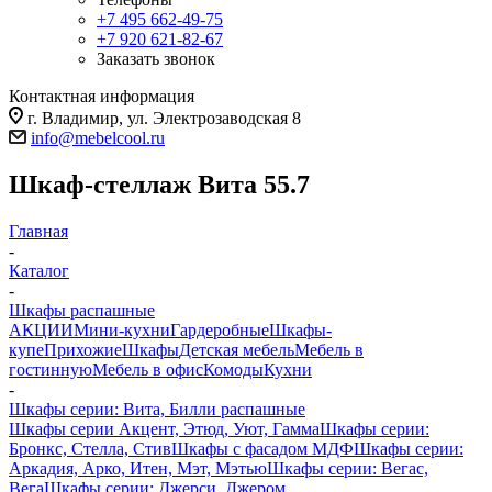
+7 495 662-49-75
+7 920 621-82-67
Заказать звонок
Контактная информация
г. Владимир, ул. Электрозаводская 8
info@mebelcool.ru
Шкаф-стеллаж Вита 55.7
Главная
-
Каталог
-
Шкафы распашные
АКЦИИ
Мини-кухни
Гардеробные
Шкафы-
купе
Прихожие
Шкафы
Детская мебель
Мебель в
гостинную
Мебель в офис
Комоды
Кухни
-
Шкафы серии: Вита, Билли распашные
Шкафы серии Акцент, Этюд, Уют, Гамма
Шкафы серии:
Бронкс, Стелла, Стив
Шкафы с фасадом МДФ
Шкафы серии:
Аркадия, Арко, Итен, Мэт, Мэтью
Шкафы серии: Вегас,
Вега
Шкафы серии: Джерси, Джером,