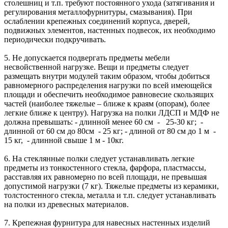
столешниц и т.п. требуют постоянного ухода (затягивания и
регулирования металлофурнитуры, смазывания). При
ослаблении крепежных соединений корпуса, дверей,
подвижных элементов, настенных подвесок, их необходимо
периодически подкручивать.
5. Не допускается подвергать предметы мебели
несвойственной нагрузке. Вещи и предметы следует
размещать внутри модулей таким образом, чтобы добиться
равномерного распределения нагрузки по всей имеющейся
площади и обеспечить необходимое равновесие скользящих
частей (наиболее тяжелые – ближе к краям (опорам), более
легкие ближе к центру). Нагрузка на полки ЛДСП и МДФ не
должна превышать: - длинной менее 60 см - 25-30 кг; -
длинной от 60 см до 80см - 25 кг; - длиной от 80 см до 1 м -
15 кг, - длинной свыше 1 м - 10кг.
6. На стеклянные полки следует устанавливать легкие
предметы из тонкостенного стекла, фарфора, пластмассы,
расставляя их равномерно по всей площади, не превышая
допустимой нагрузки (7 кг). Тяжелые предметы из керамики,
толстостенного стекла, металла и т.п. следует устанавливать
на полки из древесных материалов.
7. Крепежная фурнитура для навесных настенных изделий