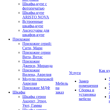
Шкафы-купе с
фотопечатью
Шкафы-купе
ARISTO NOVA
Встроенные
шкафы-купе
Аксессуары для
шкафов-купе
Прихожие
Прихожие серий:
Сити, Мари
Прихожие серии
Вита, Витас
Прихожие
Джерси, Миранда
Прихожие
Как к
Услуги
Вилена, Аврелия
Модули прихожей
Замер
Аврелия
Мебель
помещения
Прихожие МДФ
на
Сборка и
Шкафы
заказ
установка
Шкафы серии
мебели
Акцент, Этюд,
Уют, Гамма
Шкафы серии: