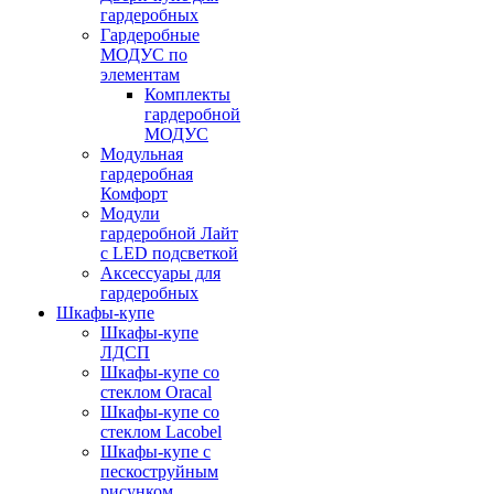
гардеробных
Гардеробные
МОДУС по
элементам
Комплекты
гардеробной
МОДУС
Модульная
гардеробная
Комфорт
Модули
гардеробной Лайт
с LED подсветкой
Аксессуары для
гардеробных
Шкафы-купе
Шкафы-купе
ЛДСП
Шкафы-купе со
стеклом Oracal
Шкафы-купе со
стеклом Lacobel
Шкафы-купе с
пескоструйным
рисунком