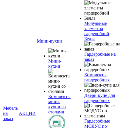
Модульные
элементы
гардеробной
Белла
Мини-кухни
Гардеробные на
заказ
Мини-
кухни
Комплекты
гардеробных
Двери-купе для
Комплекты
гардеробных
мини-
кухни со
Мебель
столами
на
АКЦИИ
заказ
Гардеробные
МОДУС по