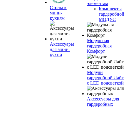
элементам
Столы к
Комплекты
мини-
гардеробной
кухням
МОДУС
Модульная
Аксессуары
гардеробная
для мини-
Комфорт
кухни
Модули
гардеробной Лайт
с LED подсветкой
Аксессуары для
гардеробных