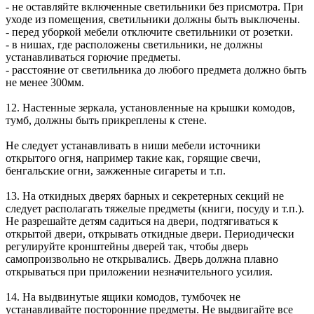
- не оставляйте включенные светильники без присмотра. При
уходе из помещения, светильники должны быть выключены.
- перед уборкой мебели отключите светильники от розетки.
- в нишах, где расположены светильники, не должны
устанавливаться горючие предметы.
- расстояние от светильника до любого предмета должно быть
не менее 300мм.
12. Настенные зеркала, установленные на крышки комодов,
тумб, должны быть прикреплены к стене.
Не следует устанавливать в ниши мебели источники
открытого огня, например такие как, горящие свечи,
бенгальские огни, зажженные сигареты и т.п.
13. На откидных дверях барных и секретерных секций не
следует располагать тяжелые предметы (книги, посуду и т.п.).
Не разрешайте детям садиться на двери, подтягиваться к
открытой двери, открывать откидные двери. Периодически
регулируйте кронштейны дверей так, чтобы дверь
самопроизвольно не открывались. Дверь должна плавно
открываться при приложении незначительного усилия.
14. На выдвинутые ящики комодов, тумбочек не
устанавливайте посторонние предметы. Не выдвигайте все