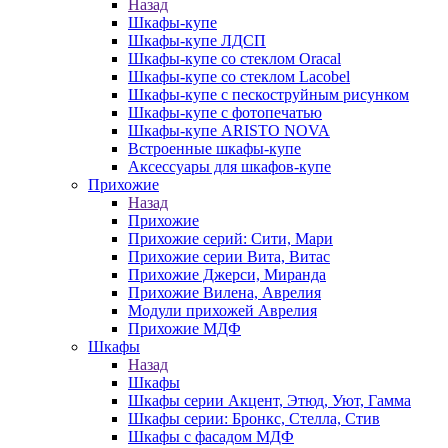
Назад
Шкафы-купе
Шкафы-купе ЛДСП
Шкафы-купе со стеклом Oracal
Шкафы-купе со стеклом Lacobel
Шкафы-купе с пескоструйным рисунком
Шкафы-купе с фотопечатью
Шкафы-купе ARISTO NOVA
Встроенные шкафы-купе
Аксессуары для шкафов-купе
Прихожие
Назад
Прихожие
Прихожие серий: Сити, Мари
Прихожие серии Вита, Витас
Прихожие Джерси, Миранда
Прихожие Вилена, Аврелия
Модули прихожей Аврелия
Прихожие МДФ
Шкафы
Назад
Шкафы
Шкафы серии Акцент, Этюд, Уют, Гамма
Шкафы серии: Бронкс, Стелла, Стив
Шкафы с фасадом МДФ