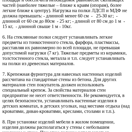
частей (наиболее тяжелые – ближе к краям (опорам), более
легкие ближе к центру). Нагрузка на полки ЛДСП и МДФ не
должна превышать: - длинной менее 60 см - 25-30 кг; -
длинной от 60 см до 80см - 25 кг; - длиной от 80 см до 1 м -
15 кг, - длинной свыше 1 м - 10кг.
6. На стеклянные полки следует устанавливать легкие
предметы из тонкостенного стекла, фарфора, пластмассы,
расставляя их равномерно по всей площади, не превышая
допустимой нагрузки (7 кг). Тяжелые предметы из керамики,
толстостенного стекла, металла и т.п. следует устанавливать
на полки из древесных материалов.
7. Крепежная фурнитура для навесных настенных изделий
рассчитана на стандартные стены из бетона. Для других
материалов стен покупатель должен использовать
специальный крепеж. За свойства материалов стен
предприятие не несет ответственности. Не рекомендуется, в
целях безопасности, устанавливать настенные изделия в
детских комнатах, в детских уголках, над местами отдыха (над
кроватями, диван-кроватями, креслами, столами и т.п.).
8. При установке изделий мебели в жилом помещении,
изделия должны располагаться у стены с небольшим