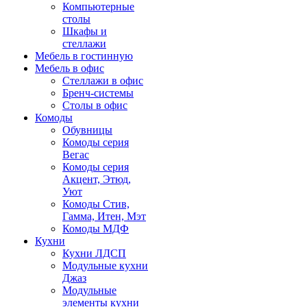
Компьютерные
столы
Шкафы и
стеллажи
Мебель в гостинную
Мебель в офис
Стеллажи в офис
Бренч-системы
Столы в офис
Комоды
Обувницы
Комоды серия
Вегас
Комоды серия
Акцент, Этюд,
Уют
Комоды Стив,
Гамма, Итен, Мэт
Комоды МДФ
Кухни
Кухни ЛДСП
Модульные кухни
Джаз
Модульные
элементы кухни