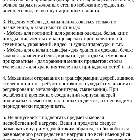
вблизи сырых и холодных стен во избежание ухудшения
внешнего вида и эксплуатационных свойств.
3. Изделия мебели должны использоваться только по
назначению, в зависимости от вида:
- Мебель для гостиной: для хранения одежды, белья, книг,
посуды, письменных и канцелярских принадлежностей,
сувениров, украшений, видео- и аудиоаппаратуры и т.п.
- Мебель для спальни: шкафы - для хранения одежды, белья;
комоды - хранения белья; кровати - для отдыха; тумбочки
прикроватные - для хранения мелких предметов; столы
туалетные - для хранения туалетных принадлежностей и т.п.
4. Механизмы открывания и трансформации дверей, ящиков,
столешниц и т.п. требуют постоянного ухода (затягивания и
регулирования металлофурнитуры, смазывания). При
ослаблении крепежных соединений корпуса, дверей,
подвижных элементов, настенных подвесок, их необходимо
периодически подкручивать.
5. Не допускается подвергать предметы мебели
несвойственной нагрузке. Вещи и предметы следует
размещать внутри модулей таким образом, чтобы добиться
равномерного распределения нагрузки по всей имеющейся
площади и обеспечить необходимое равновесие скользящих