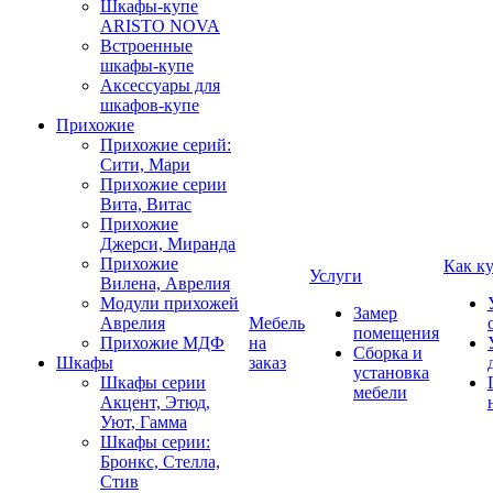
Шкафы-купе
ARISTO NOVA
Встроенные
шкафы-купе
Аксессуары для
шкафов-купе
Прихожие
Прихожие серий:
Сити, Мари
Прихожие серии
Вита, Витас
Прихожие
Джерси, Миранда
Прихожие
Как к
Услуги
Вилена, Аврелия
Модули прихожей
Замер
Аврелия
Мебель
помещения
Прихожие МДФ
на
Сборка и
Шкафы
заказ
установка
Шкафы серии
мебели
Акцент, Этюд,
Уют, Гамма
Шкафы серии:
Бронкс, Стелла,
Стив