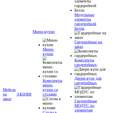
Модульные
элементы
гардеробной
Белла
Мини-кухни
Гардеробные на
заказ
Мини-
кухни
Комплекты
гардеробных
Двери-купе для
Комплекты
гардеробных
мини-
Мебель
кухни со
на
АКЦИИ
столами
заказ
Гардеробные
МОДУС по
элементам
Столы к