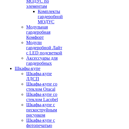
МОДУС по
элементам
Комплекты
гардеробной
МОДУС
Модульная
гардеробная
Комфорт
Модули
гардеробной Лайт
с LED подсветкой
Аксессуары для
гардеробных
Шкафы-купе
Шкафы-купе
ЛДСП
Шкафы-купе со
стеклом Oracal
Шкафы-купе со
стеклом Lacobel
Шкафы-купе с
пескоструйным
рисунком
Шкафы-купе с
фотопечатью