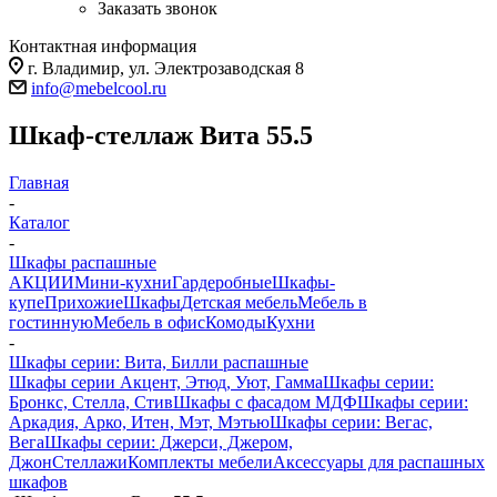
Заказать звонок
Контактная информация
г. Владимир, ул. Электрозаводская 8
info@mebelcool.ru
Шкаф-стеллаж Вита 55.5
Главная
-
Каталог
-
Шкафы распашные
АКЦИИ
Мини-кухни
Гардеробные
Шкафы-
купе
Прихожие
Шкафы
Детская мебель
Мебель в
гостинную
Мебель в офис
Комоды
Кухни
-
Шкафы серии: Вита, Билли распашные
Шкафы серии Акцент, Этюд, Уют, Гамма
Шкафы серии:
Бронкс, Стелла, Стив
Шкафы с фасадом МДФ
Шкафы серии:
Аркадия, Арко, Итен, Мэт, Мэтью
Шкафы серии: Вегас,
Вега
Шкафы серии: Джерси, Джером,
Джон
Стеллажи
Комплекты мебели
Аксессуары для распашных
шкафов