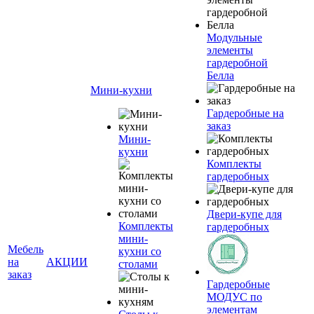
Модульные
элементы
гардеробной
Белла
Мини-кухни
Гардеробные на
заказ
Мини-
кухни
Комплекты
гардеробных
Двери-купе для
Комплекты
гардеробных
мини-
Мебель
кухни со
на
АКЦИИ
столами
заказ
Гардеробные
МОДУС по
элементам