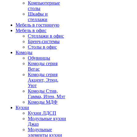
Компьютерные
столы
Шкафы и
стеллажи
Мебель в гостинную
Мебель в офис
Стеллажи в офис
Бренч-системы
Столы в офис
Комоды
Обувницы
Комоды серия
Вегас
Комоды серия
Акцент, Этюд,
Уют
Комоды Стив,
Гамма, Итен, Мэт
Комоды МДФ
Кухни
Кухни ЛДСП
Модульные кухни
Джаз
Модульные
элементы кухни