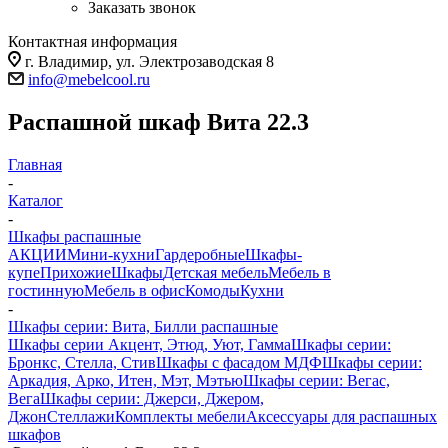
Заказать звонок
Контактная информация
г. Владимир, ул. Электрозаводская 8
info@mebelcool.ru
Распашной шкаф Вита 22.3
Главная
-
Каталог
-
Шкафы распашные
АКЦИИ
Мини-кухни
Гардеробные
Шкафы-
купе
Прихожие
Шкафы
Детская мебель
Мебель в
гостинную
Мебель в офис
Комоды
Кухни
-
Шкафы серии: Вита, Билли распашные
Шкафы серии Акцент, Этюд, Уют, Гамма
Шкафы серии:
Бронкс, Стелла, Стив
Шкафы с фасадом МДФ
Шкафы серии:
Аркадия, Арко, Итен, Мэт, Мэтью
Шкафы серии: Вегас,
Вега
Шкафы серии: Джерси, Джером,
Джон
Стеллажи
Комплекты мебели
Аксессуары для распашных
шкафов