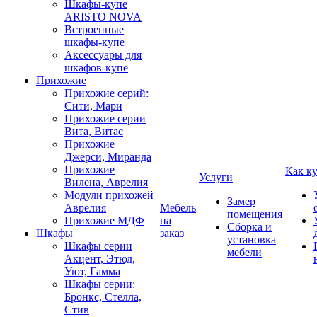
Шкафы-купе
ARISTO NOVA
Встроенные
шкафы-купе
Аксессуары для
шкафов-купе
Прихожие
Прихожие серий:
Сити, Мари
Прихожие серии
Вита, Витас
Прихожие
Джерси, Миранда
Прихожие
Как к
Услуги
Вилена, Аврелия
Модули прихожей
Замер
Аврелия
Мебель
помещения
Прихожие МДФ
на
Сборка и
Шкафы
заказ
установка
Шкафы серии
мебели
Акцент, Этюд,
Уют, Гамма
Шкафы серии:
Бронкс, Стелла,
Стив