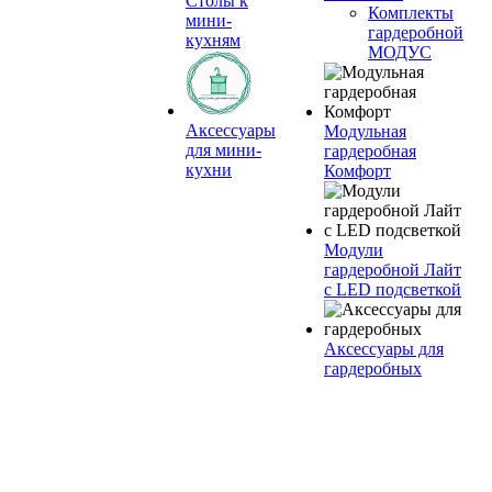
Столы к
Комплекты
мини-
гардеробной
кухням
МОДУС
Аксессуары
Модульная
для мини-
гардеробная
кухни
Комфорт
Модули
гардеробной Лайт
с LED подсветкой
Аксессуары для
гардеробных