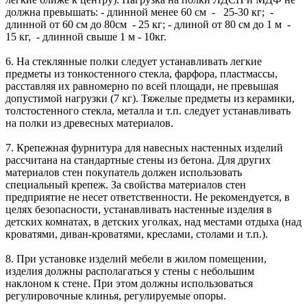
должна превышать: - длинной менее 60 см - 25-30 кг; -
длинной от 60 см до 80см - 25 кг; - длиной от 80 см до 1 м -
15 кг, - длинной свыше 1 м - 10кг.
6. На стеклянные полки следует устанавливать легкие
предметы из тонкостенного стекла, фарфора, пластмассы,
расставляя их равномерно по всей площади, не превышая
допустимой нагрузки (7 кг). Тяжелые предметы из керамики,
толстостенного стекла, металла и т.п. следует устанавливать
на полки из древесных материалов.
7. Крепежная фурнитура для навесных настенных изделий
рассчитана на стандартные стены из бетона. Для других
материалов стен покупатель должен использовать
специальный крепеж. За свойства материалов стен
предприятие не несет ответственности. Не рекомендуется, в
целях безопасности, устанавливать настенные изделия в
детских комнатах, в детских уголках, над местами отдыха (над
кроватями, диван-кроватями, креслами, столами и т.п.).
8. При установке изделий мебели в жилом помещении,
изделия должны располагаться у стены с небольшим
наклоном к стене. При этом должны использоваться
регулировочные клинья, регулируемые опоры.