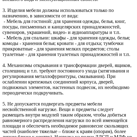
3. Изделия мебели должны использоваться только по
назначению, в зависимости от вида:
- Мебель для гостиной: для хранения одежды, белья, книг,
посуды, письменных и канцелярских принадлежностей,
сувениров, украшений, видео- и аудиоаппаратуры и т.п.
- Мебель для спальни: шкафы - для хранения одежды, белья;
комоды - хранения белья; кровати - для отдыха; тумбочки
прикроватные - для хранения мелких предметов; столы
туалетные - для хранения туалетных принадлежностей и т.п.
4. Механизмы открывания и трансформации дверей, ящиков,
столешниц и т.п. требуют постоянного ухода (затягивания и
регулирования металлофурнитуры, смазывания). При
ослаблении крепежных соединений корпуса, дверей,
подвижных элементов, настенных подвесок, их необходимо
периодически подкручивать.
5. Не допускается подвергать предметы мебели
несвойственной нагрузке. Вещи и предметы следует
размещать внутри модулей таким образом, чтобы добиться
равномерного распределения нагрузки по всей имеющейся
площади и обеспечить необходимое равновесие скользящих
частей (наиболее тяжелые – ближе к краям (опорам), более
легкие ближе к центру). Нагрузка на полки ЛДСП и МДФ не