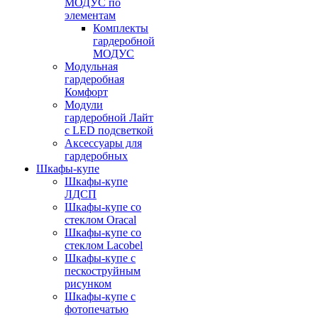
МОДУС по
элементам
Комплекты
гардеробной
МОДУС
Модульная
гардеробная
Комфорт
Модули
гардеробной Лайт
с LED подсветкой
Аксессуары для
гардеробных
Шкафы-купе
Шкафы-купе
ЛДСП
Шкафы-купе со
стеклом Oracal
Шкафы-купе со
стеклом Lacobel
Шкафы-купе с
пескоструйным
рисунком
Шкафы-купе с
фотопечатью