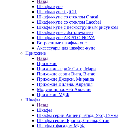
Назад
Шкафы-купе
Шкафы-купе ЛДСП
Шкафы-купе со стеклом Oracal
Шкафы-купе со стеклом Lacobel
Шкафы-купе с пескоструйным рисунком
Шкафы-купе с фотопечатью
Шкафы-купе ARISTO NOVA
Встроенные шкафы-купе
Аксессуары для шкафов-купе
Прихожие
Назад
Прихожие
Прихожие серий: Сити, Мари
Прихожие серии Вита, Витас
Прихожие Джерси, Миранда
Прихожие Вилена, Аврелия
Модули прихожей Аврелия
Прихожие МДФ
Шкафы
Назад
Шкафы
Шкафы серии Акцент, Этюд, Уют, Гамма
Шкафы серии: Бронкс, Стелла, Стив
Шкафы с фасадом МДФ