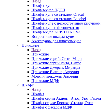
Назад
Шкафы-купе
Шкафы-купе ЛДСП
Шкафы-купе со стеклом Oracal
Шкафы-купе со стеклом Lacobel
Шкафы-купе с пескоструйным рисунком
Шкафы-купе с фотопечатью
Шкафы-купе ARISTO NOVA
Встроенные шкафы-купе
Аксессуары для шкафов-купе
Прихожие
Назад
Прихожие
Прихожие серий: Сити, Мари
Прихожие серии Вита, Витас
Прихожие Джерси, Миранда
Прихожие Вилена, Аврелия
Модули прихожей Аврелия
Прихожие МДФ
Шкафы
Назад
Шкафы
Шкафы серии Акцент, Этюд, Уют, Гамма
Шкафы серии: Бронкс, Стелла, Стив
Шкафы с фасадом МДФ