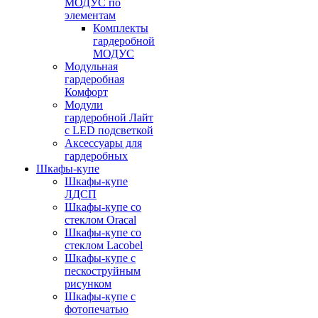
МОДУС по
элементам
Комплекты
гардеробной
МОДУС
Модульная
гардеробная
Комфорт
Модули
гардеробной Лайт
с LED подсветкой
Аксессуары для
гардеробных
Шкафы-купе
Шкафы-купе
ЛДСП
Шкафы-купе со
стеклом Oracal
Шкафы-купе со
стеклом Lacobel
Шкафы-купе с
пескоструйным
рисунком
Шкафы-купе с
фотопечатью