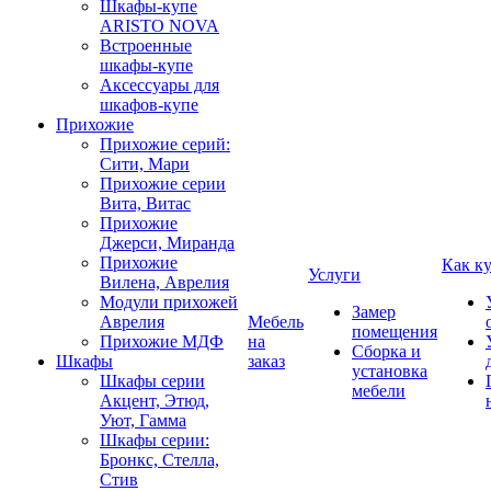
Шкафы-купе
ARISTO NOVA
Встроенные
шкафы-купе
Аксессуары для
шкафов-купе
Прихожие
Прихожие серий:
Сити, Мари
Прихожие серии
Вита, Витас
Прихожие
Джерси, Миранда
Прихожие
Как к
Услуги
Вилена, Аврелия
Модули прихожей
Замер
Аврелия
Мебель
помещения
Прихожие МДФ
на
Сборка и
Шкафы
заказ
установка
Шкафы серии
мебели
Акцент, Этюд,
Уют, Гамма
Шкафы серии:
Бронкс, Стелла,
Стив