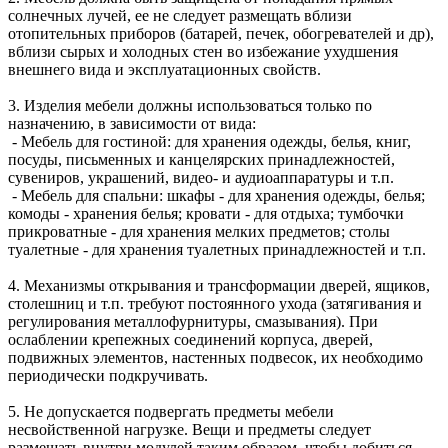
солнечных лучей, ее не следует размещать вблизи
отопительных приборов (батарей, печек, обогревателей и др),
вблизи сырых и холодных стен во избежание ухудшения
внешнего вида и эксплуатационных свойств.
3. Изделия мебели должны использоваться только по
назначению, в зависимости от вида:
- Мебель для гостиной: для хранения одежды, белья, книг,
посуды, письменных и канцелярских принадлежностей,
сувениров, украшений, видео- и аудиоаппаратуры и т.п.
- Мебель для спальни: шкафы - для хранения одежды, белья;
комоды - хранения белья; кровати - для отдыха; тумбочки
прикроватные - для хранения мелких предметов; столы
туалетные - для хранения туалетных принадлежностей и т.п.
4. Механизмы открывания и трансформации дверей, ящиков,
столешниц и т.п. требуют постоянного ухода (затягивания и
регулирования металлофурнитуры, смазывания). При
ослаблении крепежных соединений корпуса, дверей,
подвижных элементов, настенных подвесок, их необходимо
периодически подкручивать.
5. Не допускается подвергать предметы мебели
несвойственной нагрузке. Вещи и предметы следует
размещать внутри модулей таким образом, чтобы добиться