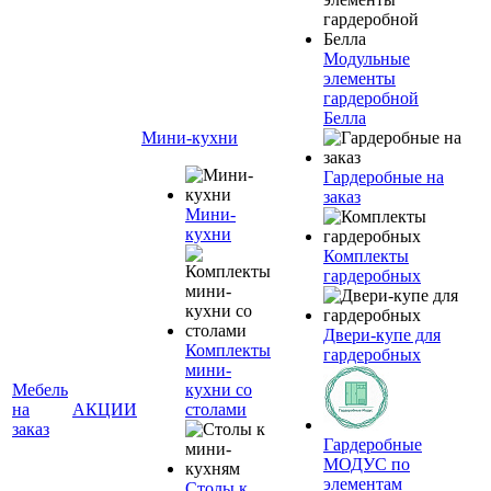
Модульные
элементы
гардеробной
Белла
Мини-кухни
Гардеробные на
заказ
Мини-
кухни
Комплекты
гардеробных
Двери-купе для
Комплекты
гардеробных
мини-
Мебель
кухни со
на
АКЦИИ
столами
заказ
Гардеробные
МОДУС по
элементам
Столы к