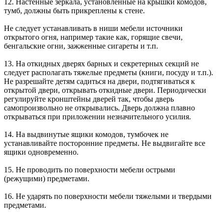
12. Настенные зеркала, установленные на крышки комодов,
тумб, должны быть прикреплены к стене.
Не следует устанавливать в ниши мебели источники
открытого огня, например такие как, горящие свечи,
бенгальские огни, зажженные сигареты и т.п.
13. На откидных дверях барных и секретерных секций не
следует располагать тяжелые предметы (книги, посуду и т.п.).
Не разрешайте детям садиться на двери, подтягиваться к
открытой двери, открывать откидные двери. Периодически
регулируйте кронштейны дверей так, чтобы дверь
самопроизвольно не открывались. Дверь должна плавно
открываться при приложении незначительного усилия.
14. На выдвинутые ящики комодов, тумбочек не
устанавливайте посторонние предметы. Не выдвигайте все
ящики одновременно.
15. Не проводить по поверхности мебели острыми
(режущими) предметами.
16. Не ударять по поверхности мебели тяжелыми и твердыми
предметами.