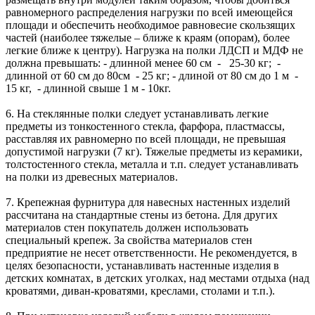
равномерного распределения нагрузки по всей имеющейся
площади и обеспечить необходимое равновесие скользящих
частей (наиболее тяжелые – ближе к краям (опорам), более
легкие ближе к центру). Нагрузка на полки ЛДСП и МДФ не
должна превышать: - длинной менее 60 см - 25-30 кг; -
длинной от 60 см до 80см - 25 кг; - длиной от 80 см до 1 м -
15 кг, - длинной свыше 1 м - 10кг.
6. На стеклянные полки следует устанавливать легкие
предметы из тонкостенного стекла, фарфора, пластмассы,
расставляя их равномерно по всей площади, не превышая
допустимой нагрузки (7 кг). Тяжелые предметы из керамики,
толстостенного стекла, металла и т.п. следует устанавливать
на полки из древесных материалов.
7. Крепежная фурнитура для навесных настенных изделий
рассчитана на стандартные стены из бетона. Для других
материалов стен покупатель должен использовать
специальный крепеж. За свойства материалов стен
предприятие не несет ответственности. Не рекомендуется, в
целях безопасности, устанавливать настенные изделия в
детских комнатах, в детских уголках, над местами отдыха (над
кроватями, диван-кроватями, креслами, столами и т.п.).