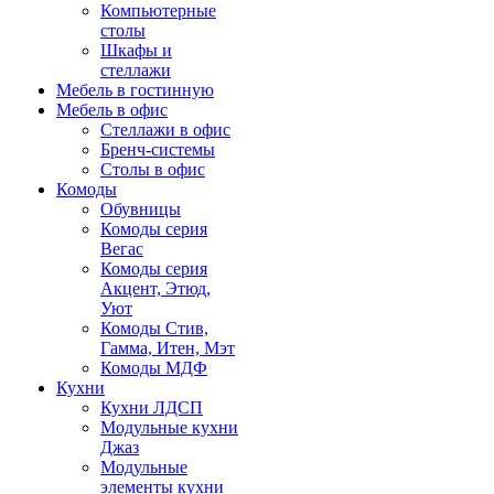
Компьютерные
столы
Шкафы и
стеллажи
Мебель в гостинную
Мебель в офис
Стеллажи в офис
Бренч-системы
Столы в офис
Комоды
Обувницы
Комоды серия
Вегас
Комоды серия
Акцент, Этюд,
Уют
Комоды Стив,
Гамма, Итен, Мэт
Комоды МДФ
Кухни
Кухни ЛДСП
Модульные кухни
Джаз
Модульные
элементы кухни