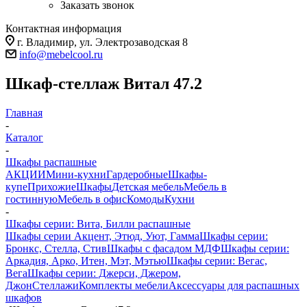
Заказать звонок
Контактная информация
г. Владимир, ул. Электрозаводская 8
info@mebelcool.ru
Шкаф-стеллаж Витал 47.2
Главная
-
Каталог
-
Шкафы распашные
АКЦИИ
Мини-кухни
Гардеробные
Шкафы-
купе
Прихожие
Шкафы
Детская мебель
Мебель в
гостинную
Мебель в офис
Комоды
Кухни
-
Шкафы серии: Вита, Билли распашные
Шкафы серии Акцент, Этюд, Уют, Гамма
Шкафы серии:
Бронкс, Стелла, Стив
Шкафы с фасадом МДФ
Шкафы серии:
Аркадия, Арко, Итен, Мэт, Мэтью
Шкафы серии: Вегас,
Вега
Шкафы серии: Джерси, Джером,
Джон
Стеллажи
Комплекты мебели
Аксессуары для распашных
шкафов