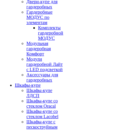
Двери-купе для
гардеробных
Гардеробные
МОДУС по
элементам
Комплекты
гардеробной
МОДУС
Модульная
гардеробная
Комфорт
Модули
гардеробной Лайт
с LED подсветкой
Аксессуары для
гардеробных
Шкафы-купе
Шкафы-купе
ЛДСП
Шкафы-купе со
стеклом Oracal
Шкафы-купе со
стеклом Lacobel
Шкафы-купе с
пескоструйным