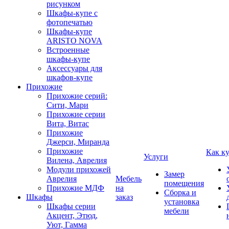
рисунком
Шкафы-купе с
фотопечатью
Шкафы-купе
ARISTO NOVA
Встроенные
шкафы-купе
Аксессуары для
шкафов-купе
Прихожие
Прихожие серий:
Сити, Мари
Прихожие серии
Вита, Витас
Прихожие
Джерси, Миранда
Прихожие
Как к
Услуги
Вилена, Аврелия
Модули прихожей
Замер
Аврелия
Мебель
помещения
Прихожие МДФ
на
Сборка и
Шкафы
заказ
установка
Шкафы серии
мебели
Акцент, Этюд,
Уют, Гамма