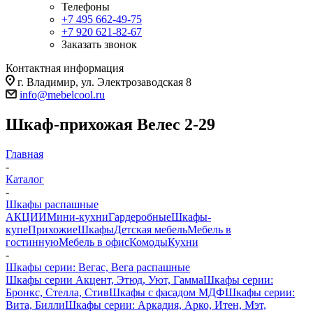
Телефоны
+7 495 662-49-75
+7 920 621-82-67
Заказать звонок
Контактная информация
г. Владимир, ул. Электрозаводская 8
info@mebelcool.ru
Шкаф-прихожая Велес 2-29
Главная
-
Каталог
-
Шкафы распашные
АКЦИИ
Мини-кухни
Гардеробные
Шкафы-
купе
Прихожие
Шкафы
Детская мебель
Мебель в
гостинную
Мебель в офис
Комоды
Кухни
-
Шкафы серии: Вегас, Вега распашные
Шкафы серии Акцент, Этюд, Уют, Гамма
Шкафы серии:
Бронкс, Стелла, Стив
Шкафы с фасадом МДФ
Шкафы серии:
Вита, Билли
Шкафы серии: Аркадия, Арко, Итен, Мэт,