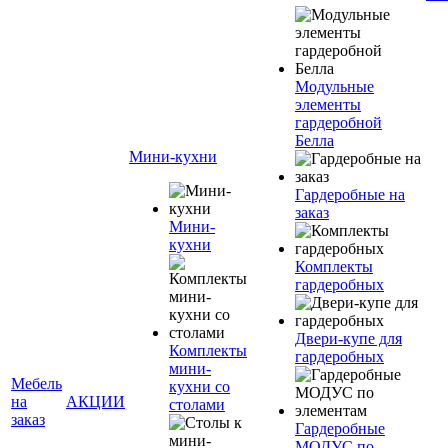
Модульные
элементы
гардеробной
Белла
Мини-кухни
Гардеробные на
заказ
Мини-
кухни
Комплекты
гардеробных
Двери-купе для
Комплекты
гардеробных
мини-
Мебель
кухни со
на
АКЦИИ
столами
заказ
Гардеробные
МОДУС по