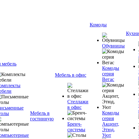
Комоды
Кухн
Обувницы
я мебель
Комоды
серия
Мебель в офис
Вегас
омплекты
ебели
Стеллажи
в офис
исьменные
Комоды
Мебель в
толы
серия
гостинную
Бренч-
Акцент,
системы
Этюд,
омпьютерные
Уют