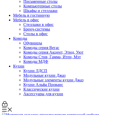
Письменные столы
Компьютерные столы
Шкафы и стеллажи
Мебель в гостинную
Мебель в офис
Стеллажи в офис
Бренч-системы
Столы в офис
Комоды
Обувницы
Комоды серия Вегас
Комоды серия Акцент, Этюд, Уют
Комоды Стив, Гамма, Итен, Мэт
Комоды МДФ
Кухни
Кухни ЛДСП
Модульные кухни Джаз
Модульные элементы кухни Джаз
Кухни Альфа Прованс
Классические кухни
Аксессуары для кухни