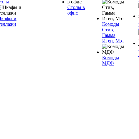
толы
Столы в
офис
кафы и
теллажи
Комоды
Стив,
Гамма,
Итен, Мэт
Комоды
МДФ