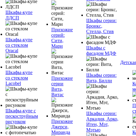
Шкафы-купе
ЛДСП
Шкафы серии:
Бронкс,
Прихожие
Стелла, Стив
серий:
Шкафы-купе
Сити,
со стеклом
Мари
Шкафы с
Oracal
фасадом МДФ
Детска
Шкафы-купе
Шкафы серии:
со стеклом
Прихожие
Вита, Билли
Lacobel
серии
К
Вита,
м
Витас
П
Шкафы-купе с
с
Шкафы серии:
пескоструйным
Аркадия, Арко,
Прихожие
рисунком
Итен, Мэт,
Джерси,
Мэтью
Миранда
К