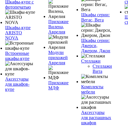
с
Шкафы-купе с
фотопечатью
Шкафы серии:
Ш
Вегас, Вега
Прихожие
с
Вилена,
Шкафы-купе
Аврелия
ARISTO
NOVA
Шкафы серии:
Джерси,
Джером, Джон
Модули
Встроенные
прихожей
шкафы-купе
Стеллажи
Аврелия
Стеллажи
Вита
Аксессуары
Прихожие
для шкафов-
Комплекты
МДФ
купе
мебели
Аксессуары
для распашных
шкафов