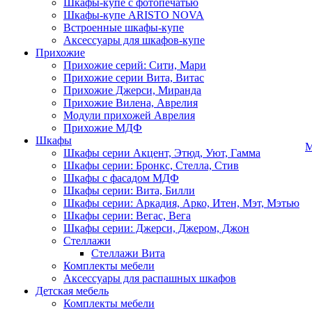
Шкафы-купе с фотопечатью
Шкафы-купе ARISTO NOVA
Встроенные шкафы-купе
Аксессуары для шкафов-купе
Прихожие
Прихожие серий: Сити, Мари
Прихожие серии Вита, Витас
Прихожие Джерси, Миранда
Прихожие Вилена, Аврелия
Модули прихожей Аврелия
Прихожие МДФ
Шкафы
М
Шкафы серии Акцент, Этюд, Уют, Гамма
Шкафы серии: Бронкс, Стелла, Стив
Шкафы с фасадом МДФ
Шкафы серии: Вита, Билли
Шкафы серии: Аркадия, Арко, Итен, Мэт, Мэтью
Шкафы серии: Вегас, Вега
Шкафы серии: Джерси, Джером, Джон
Стеллажи
Стеллажи Вита
Комплекты мебели
Аксессуары для распашных шкафов
Детская мебель
Комплекты мебели