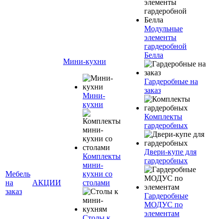
Модульные
элементы
гардеробной
Белла
Мини-кухни
Гардеробные на
заказ
Мини-
кухни
Комплекты
гардеробных
Двери-купе для
Комплекты
гардеробных
мини-
Мебель
кухни со
на
АКЦИИ
столами
заказ
Гардеробные
МОДУС по
элементам
Столы к