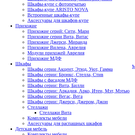
Шкафы-купе с фотопечатью
Шкафы-купе ARISTO NOVA
Встроенные шкафы-купе
Аксессуары для шкафов-купе
Прихожие
Прихожие серий: Сити, Мари
Прихожие серии Вита, Витас
Прихожие Джерси, Миранда
Прихожие Вилена, Аврелия
Модули прихожей Аврелия
Прихожие МДФ
Шкафы
М
Шкафы серии Акцент, Этюд, Уют, Гамма
Шкафы серии: Бронкс, Стелла, Стив
Шкафы с фасадом МДФ
Шкафы серии: Вита, Билли
Шкафы серии: Аркадия, Арко, Итен, Мэт, Мэтью
Шкафы серии: Вегас, Вега
Шкафы серии: Джерси, Джером, Джон
Стеллажи
Стеллажи Вита
Комплекты мебели
Аксессуары для распашных шкафов
Детская мебель
Комплекты мебели