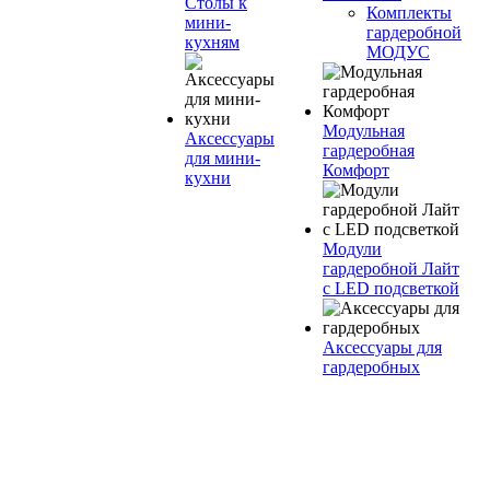
Столы к
Комплекты
мини-
гардеробной
кухням
МОДУС
Модульная
Аксессуары
гардеробная
для мини-
Комфорт
кухни
Модули
гардеробной Лайт
с LED подсветкой
Аксессуары для
гардеробных