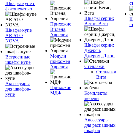
с
Шкафы-купе с
фотопечатью
Шкафы серии:
Ш
Вегас, Вега
Прихожие
с
Вилена,
Шкафы-купе
Аврелия
ARISTO
NOVA
Шкафы серии:
Джерси,
Джером, Джон
Модули
Встроенные
прихожей
шкафы-купе
Стеллажи
Аврелия
Стеллажи
Вита
Аксессуары
Прихожие
для шкафов-
МДФ
Комплекты
купе
мебели
Аксессуары
для распашных
шкафов