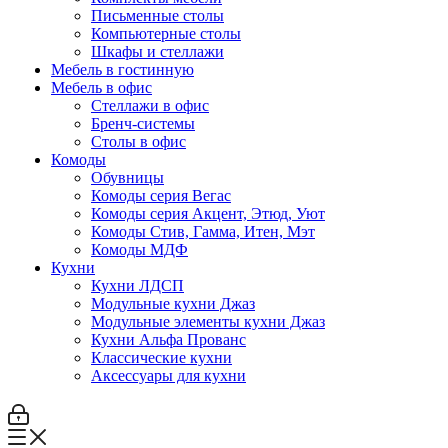
Письменные столы
Компьютерные столы
Шкафы и стеллажи
Мебель в гостинную
Мебель в офис
Стеллажи в офис
Бренч-системы
Столы в офис
Комоды
Обувницы
Комоды серия Вегас
Комоды серия Акцент, Этюд, Уют
Комоды Стив, Гамма, Итен, Мэт
Комоды МДФ
Кухни
Кухни ЛДСП
Модульные кухни Джаз
Модульные элементы кухни Джаз
Кухни Альфа Прованс
Классические кухни
Аксессуары для кухни