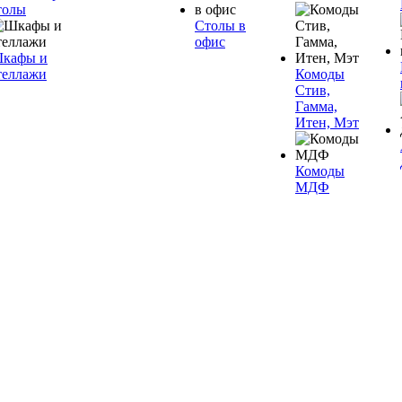
толы
Столы в
офис
кафы и
теллажи
Комоды
Стив,
Гамма,
Итен, Мэт
Комоды
МДФ