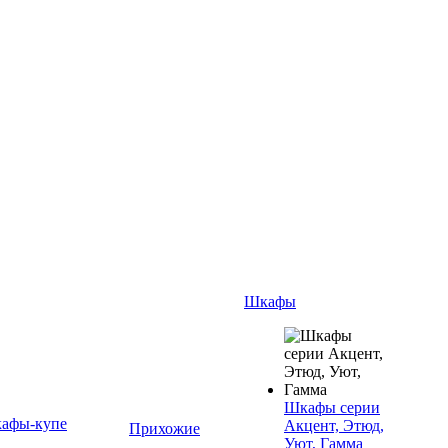
Шкафы
Шкафы серии
афы-купе
Акцент, Этюд,
Прихожие
Уют, Гамма