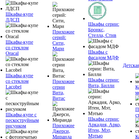
Шкафы-купе
ЛДСП
Шкафы серии:
Бронкс,
Прихожие
Стелла, Стив
серий:
Шкафы-купе
Сити,
со стеклом
Мари
Шкафы с
Oracal
фасадом МДФ
Детска
Шкафы-купе
Шкафы серии:
со стеклом
Прихожие
Вита, Билли
Lacobel
серии
К
Вита,
м
Витас
П
Шкафы-купе с
с
Шкафы серии:
пескоструйным
Аркадия, Арко,
Прихожие
рисунком
Итен, Мэт,
Джерси,
Мэтью
Миранда
К