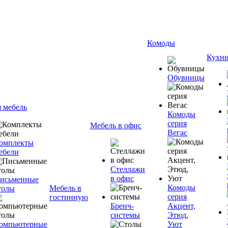
Комоды
Кухн
Обувницы
я мебель
Комоды
серия
Мебель в офис
Вегас
омплекты
ебели
Стеллажи
в офис
исьменные
Комоды
Мебель в
толы
серия
гостинную
Бренч-
Акцент,
системы
Этюд,
омпьютерные
Уют