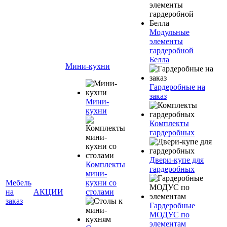
Модульные
элементы
гардеробной
Белла
Мини-кухни
Гардеробные на
заказ
Мини-
кухни
Комплекты
гардеробных
Двери-купе для
Комплекты
гардеробных
мини-
Мебель
кухни со
на
АКЦИИ
столами
заказ
Гардеробные
МОДУС по
элементам