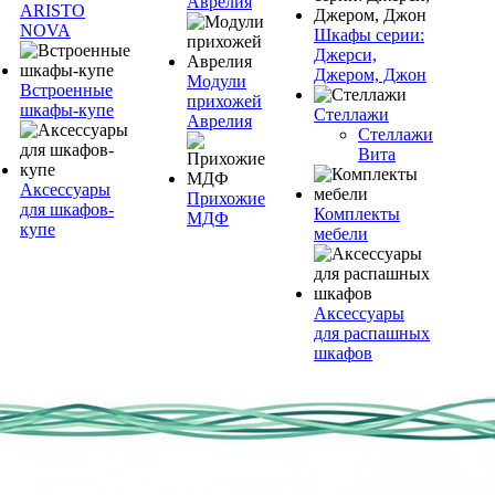
Аврелия
ARISTO
NOVA
Шкафы серии:
Джерси,
Джером, Джон
Модули
Встроенные
прихожей
шкафы-купе
Стеллажи
Аврелия
Стеллажи
Вита
Аксессуары
Прихожие
для шкафов-
Комплекты
МДФ
купе
мебели
Аксессуары
для распашных
шкафов