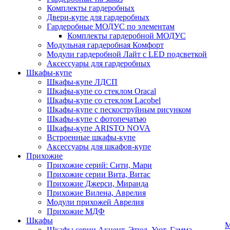
Комплекты гардеробных
Двери-купе для гардеробных
Гардеробные МОДУС по элементам
Комплекты гардеробной МОДУС
Модульная гардеробная Комфорт
Модули гардеробной Лайт с LED подсветкой
Аксессуары для гардеробных
Шкафы-купе
Шкафы-купе ЛДСП
Шкафы-купе со стеклом Oracal
Шкафы-купе со стеклом Lacobel
Шкафы-купе с пескоструйным рисунком
Шкафы-купе с фотопечатью
Шкафы-купе ARISTO NOVA
Встроенные шкафы-купе
Аксессуары для шкафов-купе
Прихожие
Прихожие серий: Сити, Мари
Прихожие серии Вита, Витас
Прихожие Джерси, Миранда
Прихожие Вилена, Аврелия
Модули прихожей Аврелия
Прихожие МДФ
Шкафы
М
Шкафы серии Акцент, Этюд, Уют, Гамма