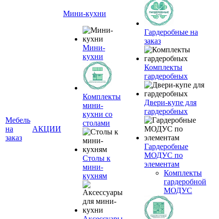
Мини-кухни
Гардеробные на
заказ
Мини-
кухни
Комплекты
гардеробных
Комплекты
Двери-купе для
мини-
гардеробных
кухни со
Мебель
столами
на
АКЦИИ
заказ
Гардеробные
МОДУС по
Столы к
элементам
мини-
Комплекты
кухням
гардеробной
МОДУС
Аксессуары