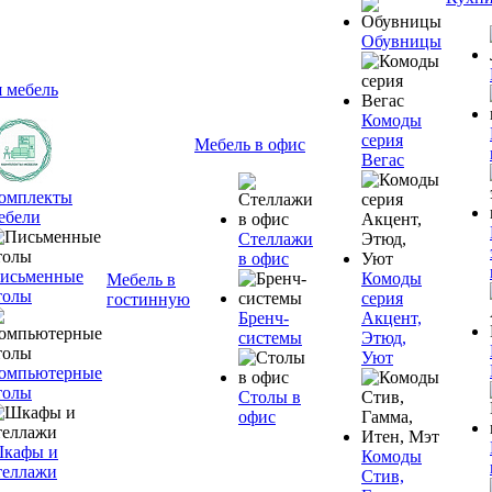
Обувницы
я мебель
Комоды
серия
Мебель в офис
Вегас
омплекты
ебели
Стеллажи
в офис
исьменные
Комоды
Мебель в
толы
серия
гостинную
Бренч-
Акцент,
системы
Этюд,
Уют
омпьютерные
толы
Столы в
офис
кафы и
Комоды
теллажи
Стив,