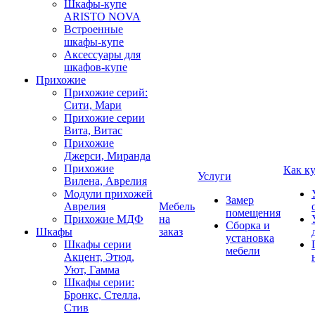
Шкафы-купе
ARISTO NOVA
Встроенные
шкафы-купе
Аксессуары для
шкафов-купе
Прихожие
Прихожие серий:
Сити, Мари
Прихожие серии
Вита, Витас
Прихожие
Джерси, Миранда
Прихожие
Как к
Услуги
Вилена, Аврелия
Модули прихожей
Замер
Аврелия
Мебель
помещения
Прихожие МДФ
на
Сборка и
Шкафы
заказ
установка
Шкафы серии
мебели
Акцент, Этюд,
Уют, Гамма
Шкафы серии:
Бронкс, Стелла,
Стив