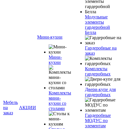
Модульные
элементы
гардеробной
Белла
Мини-кухни
Гардеробные на
заказ
Мини-
кухни
Комплекты
гардеробных
Двери-купе для
Комплекты
гардеробных
мини-
Мебель
кухни со
на
АКЦИИ
столами
заказ
Гардеробные
МОДУС по
элементам