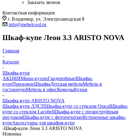
Заказать звонок
Контактная информация
г. Владимир, ул. Электрозаводская 8
info@mebelcool.ru
Шкаф-купе Леон 3.3 ARISTO NOVA
Главная
-
Каталог
-
Шкафы-купе
АКЦИИ
Мини-кухни
Гардеробные
Шкафы-
купе
Прихожие
Шкафы
Детская мебель
Мебель в
гостинную
Мебель в офис
Комоды
Кухни
-
Шкафы-купе ARISTO NOVA
Шкафы-купе ЛДСП
Шкафы-купе со стеклом Oracal
Шкафы-
купе со стеклом Lacobel
Шкафы-купе с пескоструйным
рисунком
Шкафы-купе с фотопечатью
Встроенные шкафы-
купе
Аксессуары для шкафов-купе
-
Шкаф-купе Леон 3.3 ARISTO NOVA
Новинка