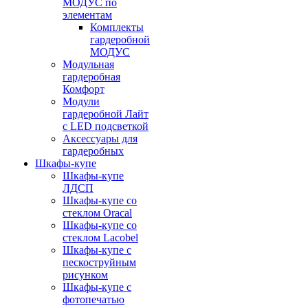
МОДУС по
элементам
Комплекты
гардеробной
МОДУС
Модульная
гардеробная
Комфорт
Модули
гардеробной Лайт
с LED подсветкой
Аксессуары для
гардеробных
Шкафы-купе
Шкафы-купе
ЛДСП
Шкафы-купе со
стеклом Oracal
Шкафы-купе со
стеклом Lacobel
Шкафы-купе с
пескоструйным
рисунком
Шкафы-купе с
фотопечатью