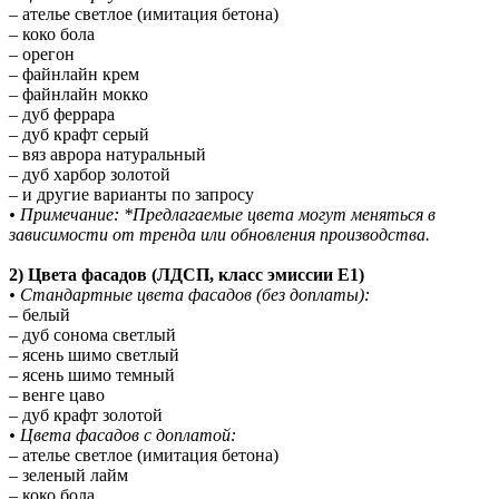
– ателье светлое (имитация бетона)
– коко бола
– орегон
– файнлайн крем
– файнлайн мокко
– дуб феррара
– дуб крафт серый
– вяз аврора натуральный
– дуб харбор золотой
– и другие варианты по запросу
• Примечание: *Предлагаемые цвета могут меняться в
зависимости от тренда или обновления производства.
2) Цвета фасадов (ЛДСП, класс эмиссии E1)
• Стандартные цвета фасадов (без доплаты):
– белый
– дуб сонома светлый
– ясень шимо светлый
– ясень шимо темный
– венге цаво
– дуб крафт золотой
• Цвета фасадов с доплатой:
– ателье светлое (имитация бетона)
– зеленый лайм
– коко бола