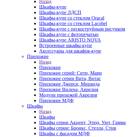
Назад
Шкафы-купе
Шкафы-купе ЛДСП
Шкафы-купе со стеклом Oracal
Шкафы-купе со стеклом Lacobel
Шкафы-купе с пескоструйным рисунком
Шкафы-купе с фотопечатью
Шкафы-купе ARISTO NOVA
Встроенные шкафы-купе
Аксессуары для шкафов-купе
Прихожие
Назад
Прихожие
Прихожие серий: Сити, Мари
Прихожие серии Вита, Витас
Прихожие Джерси, Миранда
Прихожие Вилена, Аврелия
Модули прихожей Аврелия
Прихожие МДФ
Шкафы
Назад
Шкафы
Шкафы серии Акцент, Этюд, Уют, Гамма
Шкафы серии: Бронкс, Стелла, Стив
Шкафы с фасадом МДФ