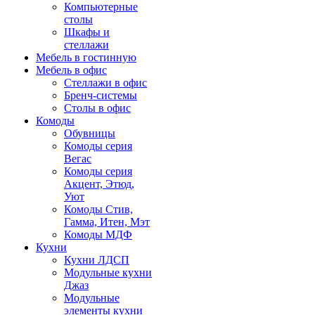
Компьютерные
столы
Шкафы и
стеллажи
Мебель в гостинную
Мебель в офис
Стеллажи в офис
Бренч-системы
Столы в офис
Комоды
Обувницы
Комоды серия
Вегас
Комоды серия
Акцент, Этюд,
Уют
Комоды Стив,
Гамма, Итен, Мэт
Комоды МДФ
Кухни
Кухни ЛДСП
Модульные кухни
Джаз
Модульные
элементы кухни