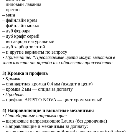
– лиловый-лаванда
– орегон
– мята
– файнлайн крем
– файнлайн мокко
– дуб феррара
– дуб крафт серый
– вяз аврора натуральный
– дуб харбор золотой
– и другие варианты по запросу
• Примечание: *Предлагаемые цвета могут меняться в
зависимости от тренда или обновления производства.
3) Кромка и профиль
• Кромка:
– стандартная кромка 0,4 мм (входит в цену)
– кромка 2 мм — опция за доплату
• Профиль:
– профиль ARISTO NOVA — цвет хром матовый
4) Направляющие и выкатные механизмы
• Стандартные направляющие:
– шариковые направляющие Laurus (без доводчика)
• Направляющие и механизмы за доплату:
– шариковые направляющие Boyard с доводчиком (soft-close)