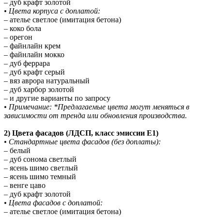
– дуб крафт золотой
• Цвета корпуса с доплатой:
– ателье светлое (имитация бетона)
– коко бола
– орегон
– файнлайн крем
– файнлайн мокко
– дуб феррара
– дуб крафт серый
– вяз аврора натуральный
– дуб харбор золотой
– и другие варианты по запросу
• Примечание: *Предлагаемые цвета могут меняться в
зависимости от тренда или обновления производства.
2) Цвета фасадов (ЛДСП, класс эмиссии E1)
• Стандартные цвета фасадов (без доплаты):
– белый
– дуб сонома светлый
– ясень шимо светлый
– ясень шимо темный
– венге цаво
– дуб крафт золотой
• Цвета фасадов с доплатой:
– ателье светлое (имитация бетона)