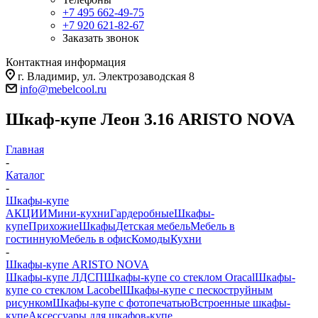
+7 495 662-49-75
+7 920 621-82-67
Заказать звонок
Контактная информация
г. Владимир, ул. Электрозаводская 8
info@mebelcool.ru
Шкаф-купе Леон 3.16 ARISTO NOVA
Главная
-
Каталог
-
Шкафы-купе
АКЦИИ
Мини-кухни
Гардеробные
Шкафы-
купе
Прихожие
Шкафы
Детская мебель
Мебель в
гостинную
Мебель в офис
Комоды
Кухни
-
Шкафы-купе ARISTO NOVA
Шкафы-купе ЛДСП
Шкафы-купе со стеклом Oracal
Шкафы-
купе со стеклом Lacobel
Шкафы-купе с пескоструйным
рисунком
Шкафы-купе с фотопечатью
Встроенные шкафы-
купе
Аксессуары для шкафов-купе