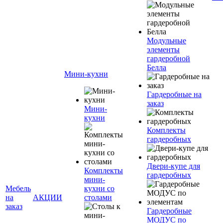
Модульные
элементы
гардеробной
Белла
Мини-кухни
Гардеробные на
заказ
Мини-
кухни
Комплекты
гардеробных
Двери-купе для
Комплекты
гардеробных
мини-
Мебель
кухни со
на
АКЦИИ
столами
заказ
Гардеробные
МОДУС по