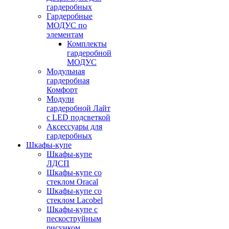
гардеробных
Гардеробные
МОДУС по
элементам
Комплекты
гардеробной
МОДУС
Модульная
гардеробная
Комфорт
Модули
гардеробной Лайт
с LED подсветкой
Аксессуары для
гардеробных
Шкафы-купе
Шкафы-купе
ЛДСП
Шкафы-купе со
стеклом Oracal
Шкафы-купе со
стеклом Lacobel
Шкафы-купе с
пескоструйным
рисунком