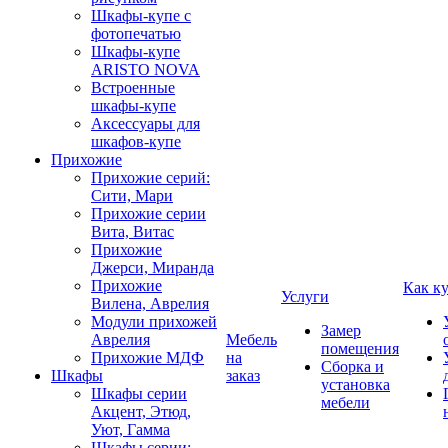
Шкафы-купе с
фотопечатью
Шкафы-купе
ARISTO NOVA
Встроенные
шкафы-купе
Аксессуары для
шкафов-купе
Прихожие
Прихожие серий:
Сити, Мари
Прихожие серии
Вита, Витас
Прихожие
Джерси, Миранда
Прихожие
Как к
Услуги
Вилена, Аврелия
Модули прихожей
Замер
Аврелия
Мебель
помещения
Прихожие МДФ
на
Сборка и
Шкафы
заказ
установка
Шкафы серии
мебели
Акцент, Этюд,
Уют, Гамма
Шкафы серии: