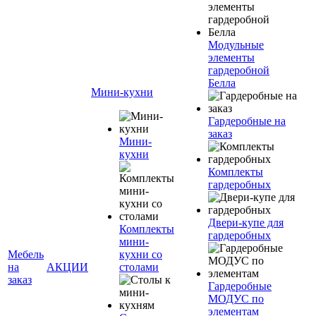
Модульные
элементы
гардеробной
Белла
Мини-кухни
Гардеробные на
заказ
Мини-
кухни
Комплекты
гардеробных
Двери-купе для
Комплекты
гардеробных
мини-
Мебель
кухни со
на
АКЦИИ
столами
заказ
Гардеробные
МОДУС по
элементам