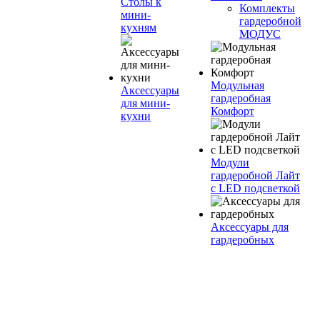
Столы к
Комплекты
мини-
гардеробной
кухням
МОДУС
Модульная
Аксессуары
гардеробная
для мини-
Комфорт
кухни
Модули
гардеробной Лайт
с LED подсветкой
Аксессуары для
гардеробных