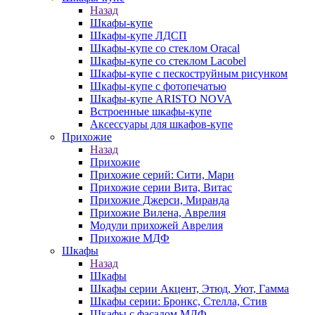
Назад
Шкафы-купе
Шкафы-купе ЛДСП
Шкафы-купе со стеклом Oracal
Шкафы-купе со стеклом Lacobel
Шкафы-купе с пескоструйным рисунком
Шкафы-купе с фотопечатью
Шкафы-купе ARISTO NOVA
Встроенные шкафы-купе
Аксессуары для шкафов-купе
Прихожие
Назад
Прихожие
Прихожие серий: Сити, Мари
Прихожие серии Вита, Витас
Прихожие Джерси, Миранда
Прихожие Вилена, Аврелия
Модули прихожей Аврелия
Прихожие МДФ
Шкафы
Назад
Шкафы
Шкафы серии Акцент, Этюд, Уют, Гамма
Шкафы серии: Бронкс, Стелла, Стив
Шкафы с фасадом МДФ