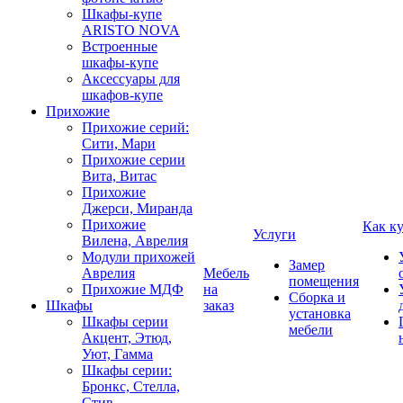
Шкафы-купе
ARISTO NOVA
Встроенные
шкафы-купе
Аксессуары для
шкафов-купе
Прихожие
Прихожие серий:
Сити, Мари
Прихожие серии
Вита, Витас
Прихожие
Джерси, Миранда
Прихожие
Как к
Услуги
Вилена, Аврелия
Модули прихожей
Замер
Аврелия
Мебель
помещения
Прихожие МДФ
на
Сборка и
Шкафы
заказ
установка
Шкафы серии
мебели
Акцент, Этюд,
Уют, Гамма
Шкафы серии:
Бронкс, Стелла,
Стив