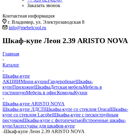
Заказать звонок
Контактная информация
г. Владимир, ул. Электрозаводская 8
info@mebelcool.ru
Шкаф-купе Леон 2.39 ARISTO NOVA
Главная
-
Каталог
-
Шкафы-купе
АКЦИИ
Мини-кухни
Гардеробные
Шкафы-
купе
Прихожие
Шкафы
Детская мебель
Мебель в
гостинную
Мебель в офис
Комоды
Кухни
-
Шкафы-купе ARISTO NOVA
Шкафы-купе ЛДСП
Шкафы-купе со стеклом Oracal
Шкафы-
купе со стеклом Lacobel
Шкафы-купе с пескоструйным
рисунком
Шкафы-купе с фотопечатью
Встроенные шкафы-
купе
Аксессуары для шкафов-купе
-
Шкаф-купе Леон 2.39 ARISTO NOVA