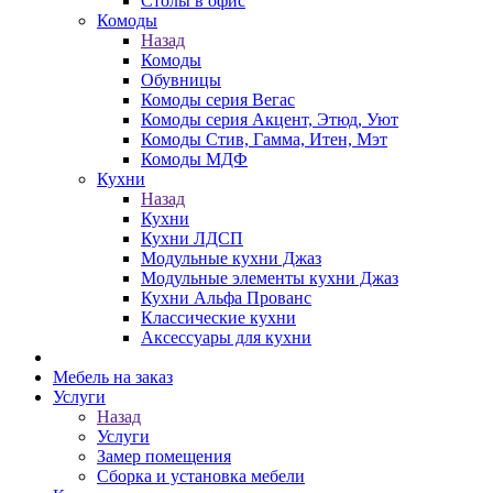
Столы в офис
Комоды
Назад
Комоды
Обувницы
Комоды серия Вегас
Комоды серия Акцент, Этюд, Уют
Комоды Стив, Гамма, Итен, Мэт
Комоды МДФ
Кухни
Назад
Кухни
Кухни ЛДСП
Модульные кухни Джаз
Модульные элементы кухни Джаз
Кухни Альфа Прованс
Классические кухни
Аксессуары для кухни
Мебель на заказ
Услуги
Назад
Услуги
Замер помещения
Сборка и установка мебели