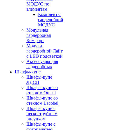
МОДУС по
элементам
Комплекты
гардеробной
МОДУС
Модульная
гардеробная
Комфорт
Модули
гардеробной Лайт
с LED подсветкой
Аксессуары для
гардеробных
Шкафы-купе
Шкафы-купе
ЛДСП
Шкафы-купе со
стеклом Oracal
Шкафы-купе со
стеклом Lacobel
Шкафы-купе с
пескоструйным
рисунком
Шкафы-купе с
фотопечатью