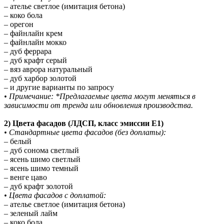
– ателье светлое (имитация бетона)
– коко бола
– орегон
– файнлайн крем
– файнлайн мокко
– дуб феррара
– дуб крафт серый
– вяз аврора натуральный
– дуб харбор золотой
– и другие варианты по запросу
• Примечание: *Предлагаемые цвета могут меняться в
зависимости от тренда или обновления производства.
2) Цвета фасадов (ЛДСП, класс эмиссии E1)
• Стандартные цвета фасадов (без доплаты):
– белый
– дуб сонома светлый
– ясень шимо светлый
– ясень шимо темный
– венге цаво
– дуб крафт золотой
• Цвета фасадов с доплатой:
– ателье светлое (имитация бетона)
– зеленый лайм
– коко бола