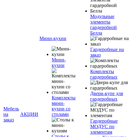
Модульные
элементы
гардеробной
Белла
Мини-кухни
Гардеробные на
заказ
Мини-
кухни
Комплекты
гардеробных
Двери-купе для
Комплекты
гардеробных
мини-
Мебель
кухни со
на
АКЦИИ
столами
заказ
Гардеробные
МОДУС по
элементам
Столы к