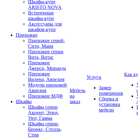
Шкафы-купе
ARISTO NOVA
Встроенные
шкафы-купе
Аксессуары для
шкафов-купе
Прихожие
Прихожие серий:
Сити, Мари
Прихожие серии
Вита, Витас
Прихожие
Джерси, Миранда
Прихожие
Как к
Услуги
Вилена, Аврелия
Модули прихожей
Замер
Аврелия
Мебель
помещения
Прихожие МДФ
на
Сборка и
Шкафы
заказ
установка
Шкафы серии
мебели
Акцент, Этюд,
Уют, Гамма
Шкафы серии:
Бронкс, Стелла,
Стив