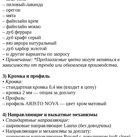
– лиловый-лаванда
– орегон
– мята
– файнлайн крем
– файнлайн мокко
– дуб феррара
– дуб крафт серый
– вяз аврора натуральный
– дуб харбор золотой
– и другие варианты по запросу
• Примечание: *Предлагаемые цвета могут меняться в
зависимости от тренда или обновления производства.
3) Кромка и профиль
• Кромка:
– стандартная кромка 0,4 мм (входит в цену)
– кромка 2 мм — опция за доплату
• Профиль:
– профиль ARISTO NOVA — цвет хром матовый
4) Направляющие и выкатные механизмы
• Стандартные направляющие:
– шариковые направляющие Laurus (без доводчика)
• Направляющие и механизмы за доплату:
– шариковые направляющие Boyard с доводчиком (soft-close)