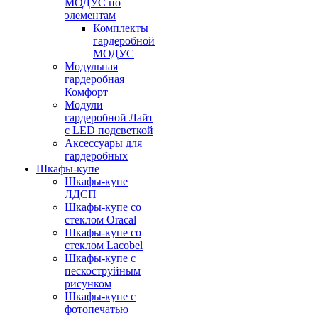
МОДУС по
элементам
Комплекты
гардеробной
МОДУС
Модульная
гардеробная
Комфорт
Модули
гардеробной Лайт
с LED подсветкой
Аксессуары для
гардеробных
Шкафы-купе
Шкафы-купе
ЛДСП
Шкафы-купе со
стеклом Oracal
Шкафы-купе со
стеклом Lacobel
Шкафы-купе с
пескоструйным
рисунком
Шкафы-купе с
фотопечатью