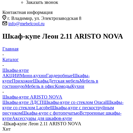
Заказать звонок
Контактная информация
г. Владимир, ул. Электрозаводская 8
info@mebelcool.ru
Шкаф-купе Леон 2.11 ARISTO NOVA
Главная
-
Каталог
-
Шкафы-купе
АКЦИИ
Мини-кухни
Гардеробные
Шкафы-
купе
Прихожие
Шкафы
Детская мебель
Мебель в
гостинную
Мебель в офис
Комоды
Кухни
-
Шкафы-купе ARISTO NOVA
Шкафы-купе ЛДСП
Шкафы-купе со стеклом Oracal
Шкафы-
купе со стеклом Lacobel
Шкафы-купе с пескоструйным
рисунком
Шкафы-купе с фотопечатью
Встроенные шкафы-
купе
Аксессуары для шкафов-купе
-
Шкаф-купе Леон 2.11 ARISTO NOVA
Хит