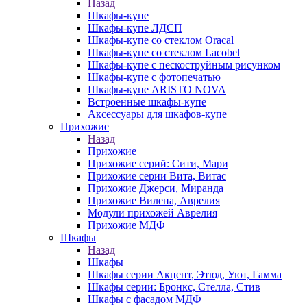
Назад
Шкафы-купе
Шкафы-купе ЛДСП
Шкафы-купе со стеклом Oracal
Шкафы-купе со стеклом Lacobel
Шкафы-купе с пескоструйным рисунком
Шкафы-купе с фотопечатью
Шкафы-купе ARISTO NOVA
Встроенные шкафы-купе
Аксессуары для шкафов-купе
Прихожие
Назад
Прихожие
Прихожие серий: Сити, Мари
Прихожие серии Вита, Витас
Прихожие Джерси, Миранда
Прихожие Вилена, Аврелия
Модули прихожей Аврелия
Прихожие МДФ
Шкафы
Назад
Шкафы
Шкафы серии Акцент, Этюд, Уют, Гамма
Шкафы серии: Бронкс, Стелла, Стив
Шкафы с фасадом МДФ