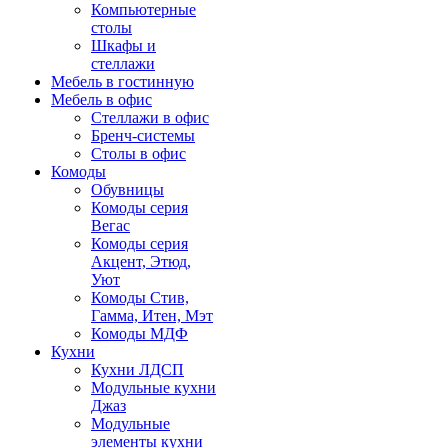
Компьютерные
столы
Шкафы и
стеллажи
Мебель в гостинную
Мебель в офис
Стеллажи в офис
Бренч-системы
Столы в офис
Комоды
Обувницы
Комоды серия
Вегас
Комоды серия
Акцент, Этюд,
Уют
Комоды Стив,
Гамма, Итен, Мэт
Комоды МДФ
Кухни
Кухни ЛДСП
Модульные кухни
Джаз
Модульные
элементы кухни