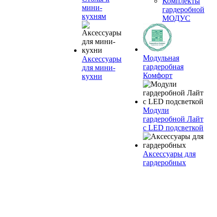
Комплекты
мини-
гардеробной
кухням
МОДУС
Модульная
Аксессуары
гардеробная
для мини-
Комфорт
кухни
Модули
гардеробной Лайт
с LED подсветкой
Аксессуары для
гардеробных