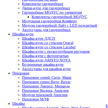
Комплекты гардеробных
Двери-купе для гардеробных
Гардеробные МОДУС по элементам
Комплекты гардеробной МОДУС
Модульная гардеробная Комфорт
Модули гардеробной Лайт с LED подсветкой
Аксессуары для гардеробных
Шкафы-купе
Шкафы-купе ЛДСП
Шкафы-купе со стеклом Oracal
Шкафы-купе со стеклом Lacobel
Шкафы-купе с пескоструйным рисунком
Шкафы-купе с фотопечатью
Шкафы-купе ARISTO NOVA
Встроенные шкафы-купе
Аксессуары для шкафов-купе
Прихожие
Прихожие серий: Сити, Мари
Прихожие серии Вита, Витас
Прихожие Джерси, Миранда
Прихожие Вилена, Аврелия
Модули прихожей Аврелия
Прихожие МДФ
Шкафы
М
Шкафы серии Акцент, Этюд, Уют, Гамма