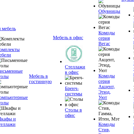
Обувницы
я мебель
Комоды
Мебель в офис
серия
Вегас
омплекты
ебели
Стеллажи
исьменные
в офис
Комоды
Мебель в
толы
серия
гостинную
Акцент,
Бренч-
Этюд,
системы
омпьютерные
Уют
толы
Столы в
офис
кафы и
теллажи
Комоды
Стив,