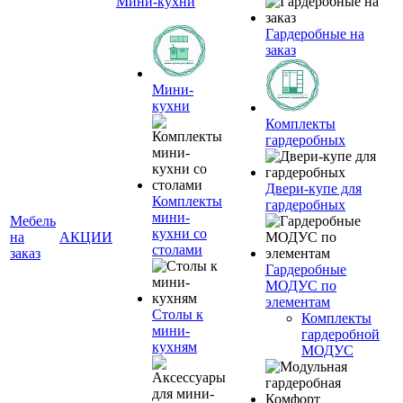
Мини-кухни
Гардеробные на
заказ
Мини-
кухни
Комплекты
гардеробных
Двери-купе для
Комплекты
гардеробных
мини-
Мебель
кухни со
на
АКЦИИ
столами
заказ
Гардеробные
МОДУС по
элементам
Столы к
Комплекты
мини-
гардеробной
кухням
МОДУС