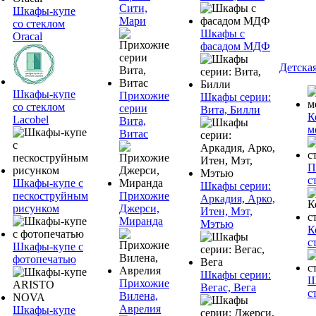
Сити,
Шкафы-купе
Мари
со стеклом
Шкафы с
Oracal
фасадом МДФ
Детска
Шкафы-купе
Прихожие
Шкафы серии:
со стеклом
серии
Вита, Билли
К
Lacobel
Вита,
м
Витас
П
с
Шкафы-купе с
Шкафы серии:
пескоструйным
Прихожие
Аркадия, Арко,
рисунком
Джерси,
Итен, Мэт,
Миранда
Мэтью
К
с
Шкафы-купе с
фотопечатью
Шкафы серии:
Ш
Прихожие
Вегас, Вега
с
Вилена,
Аврелия
Шкафы-купе