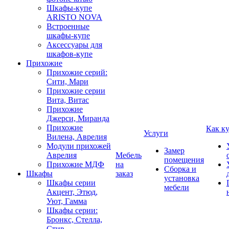
Шкафы-купе
ARISTO NOVA
Встроенные
шкафы-купе
Аксессуары для
шкафов-купе
Прихожие
Прихожие серий:
Сити, Мари
Прихожие серии
Вита, Витас
Прихожие
Джерси, Миранда
Прихожие
Как к
Услуги
Вилена, Аврелия
Модули прихожей
Замер
Аврелия
Мебель
помещения
Прихожие МДФ
на
Сборка и
Шкафы
заказ
установка
Шкафы серии
мебели
Акцент, Этюд,
Уют, Гамма
Шкафы серии:
Бронкс, Стелла,
Стив