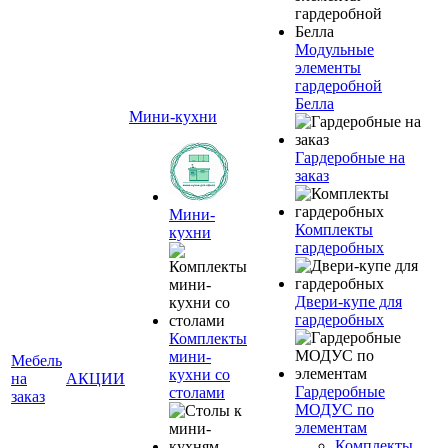
Модульные
элементы
гардеробной
Белла
Мини-кухни
Гардеробные на
заказ
Мини-
Комплекты
кухни
гардеробных
Двери-купе для
гардеробных
Комплекты
мини-
Мебель
кухни со
на
АКЦИИ
Гардеробные
столами
заказ
МОДУС по
элементам
Комплекты