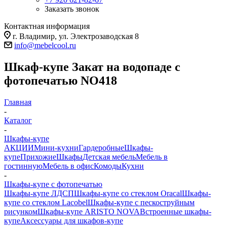
Заказать звонок
Контактная информация
г. Владимир, ул. Электрозаводская 8
info@mebelcool.ru
Шкаф-купе Закат на водопаде с
фотопечатью NO418
Главная
-
Каталог
-
Шкафы-купе
АКЦИИ
Мини-кухни
Гардеробные
Шкафы-
купе
Прихожие
Шкафы
Детская мебель
Мебель в
гостинную
Мебель в офис
Комоды
Кухни
-
Шкафы-купе с фотопечатью
Шкафы-купе ЛДСП
Шкафы-купе со стеклом Oracal
Шкафы-
купе со стеклом Lacobel
Шкафы-купе с пескоструйным
рисунком
Шкафы-купе ARISTO NOVA
Встроенные шкафы-
купе
Аксессуары для шкафов-купе