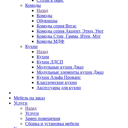
Столы в офис
Комоды
Назад
Комоды
Обувницы
Комоды серия Вегас
Комоды серия Акцент, Этюд, Уют
Комоды Стив, Гамма, Итен, Мэт
Комоды МДФ
Кухни
Назад
Кухни
Кухни ЛДСП
Модульные кухни Джаз
Модульные элементы кухни Джаз
Кухни Альфа Прованс
Классические кухни
Аксессуары для кухни
Мебель на заказ
Услуги
Назад
Услуги
Замер помещения
Сборка и установка мебели