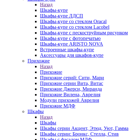
Назад
Шкафы-купе
Шкафы-купе ЛДСП
Шкафы-купе со стеклом Oracal
Шкафы-купе со стеклом Lacobel
Шкафы-купе с пескоструйным рисунком
Шкафы-купе с фотопечатью
Шкафы-купе ARISTO NOVA
Встроенные шкафы-купе
Аксессуары для шкафов-купе
Прихожие
Назад
Прихожие
Прихожие серий: Сити, Мари
Прихожие серии Вита, Витас
Прихожие Джерси, Миранда
Прихожие Вилена, Аврелия
Модули прихожей Аврелия
Прихожие МДФ
Шкафы
Назад
Шкафы
Шкафы серии Акцент, Этюд, Уют, Гамма
Шкафы серии: Бронкс, Стелла, Стив
Шкафы с фасадом МДФ