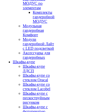
МОДУС по
элементам
Комплекты
гардеробной
МОДУС
Модульная
гардеробная
Комфорт
Модули
гардеробной Лайт
с LED подсветкой
Аксессуары для
гардеробных
Шкафы-купе
Шкафы-купе
ЛДСП
Шкафы-купе со
стеклом Oracal
Шкафы-купе со
стеклом Lacobel
Шкафы-купе с
пескоструйным
рисунком
Шкафы-купе с
фотопечатью