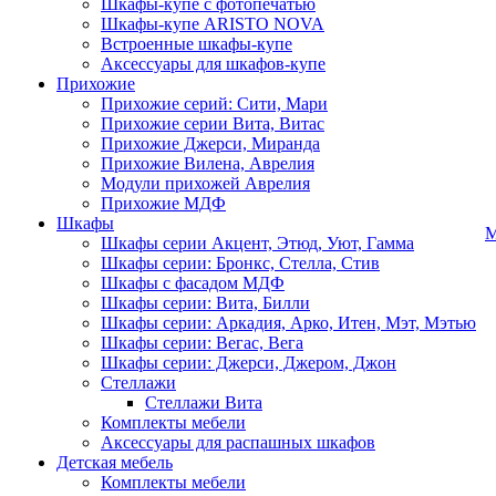
Шкафы-купе с фотопечатью
Шкафы-купе ARISTO NOVA
Встроенные шкафы-купе
Аксессуары для шкафов-купе
Прихожие
Прихожие серий: Сити, Мари
Прихожие серии Вита, Витас
Прихожие Джерси, Миранда
Прихожие Вилена, Аврелия
Модули прихожей Аврелия
Прихожие МДФ
Шкафы
М
Шкафы серии Акцент, Этюд, Уют, Гамма
Шкафы серии: Бронкс, Стелла, Стив
Шкафы с фасадом МДФ
Шкафы серии: Вита, Билли
Шкафы серии: Аркадия, Арко, Итен, Мэт, Мэтью
Шкафы серии: Вегас, Вега
Шкафы серии: Джерси, Джером, Джон
Стеллажи
Стеллажи Вита
Комплекты мебели
Аксессуары для распашных шкафов
Детская мебель
Комплекты мебели