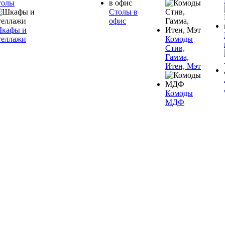
толы
Столы в
офис
кафы и
теллажи
Комоды
Стив,
Гамма,
Итен, Мэт
Комоды
МДФ