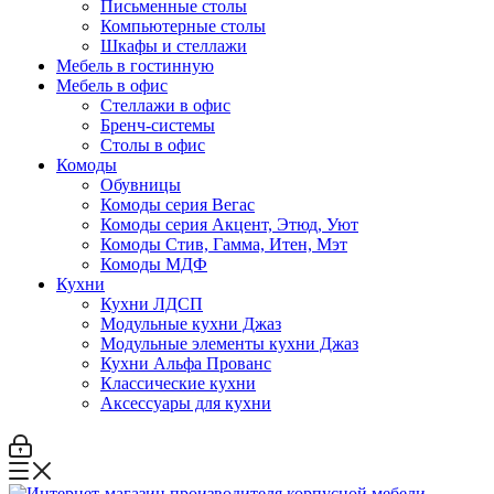
Письменные столы
Компьютерные столы
Шкафы и стеллажи
Мебель в гостинную
Мебель в офис
Стеллажи в офис
Бренч-системы
Столы в офис
Комоды
Обувницы
Комоды серия Вегас
Комоды серия Акцент, Этюд, Уют
Комоды Стив, Гамма, Итен, Мэт
Комоды МДФ
Кухни
Кухни ЛДСП
Модульные кухни Джаз
Модульные элементы кухни Джаз
Кухни Альфа Прованс
Классические кухни
Аксессуары для кухни