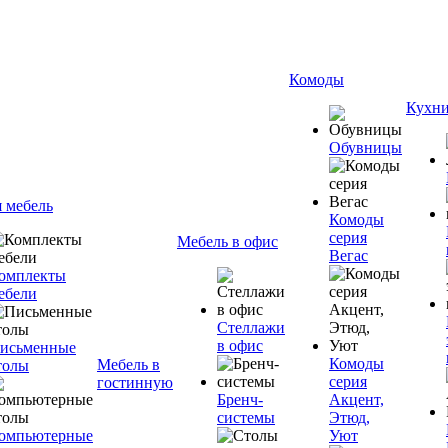
Комоды
Кухн
Обувницы
я мебель
Комоды
серия
Мебель в офис
Вегас
омплекты
ебели
Стеллажи
в офис
исьменные
Комоды
Мебель в
толы
серия
гостинную
Бренч-
Акцент,
системы
Этюд,
омпьютерные
Уют