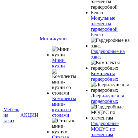
Модульные
элементы
гардеробной
Белла
Мини-кухни
Гардеробные на
заказ
Мини-
кухни
Комплекты
гардеробных
Двери-купе для
Комплекты
гардеробных
мини-
Мебель
кухни со
на
АКЦИИ
столами
заказ
Гардеробные
МОДУС по
элементам
Столы к