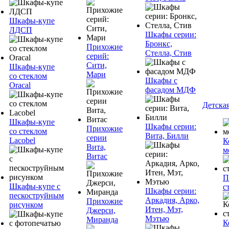
Шкафы-купе
ЛДСП
Шкафы серии:
Бронкс,
Прихожие
Стелла, Стив
серий:
Сити,
Шкафы-купе
Мари
со стеклом
Шкафы с
Oracal
фасадом МДФ
Детска
Шкафы-купе
Шкафы серии:
Прихожие
со стеклом
Вита, Билли
серии
Lacobel
К
Вита,
м
Витас
П
Шкафы-купе с
с
Шкафы серии:
пескоструйным
Аркадия, Арко,
Прихожие
рисунком
Итен, Мэт,
Джерси,
Мэтью
Миранда
К