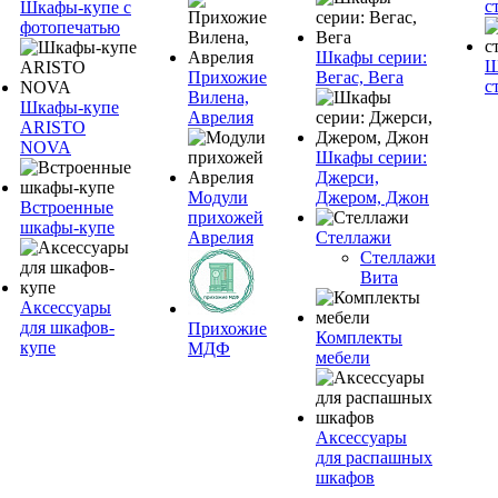
с
Шкафы-купе с
фотопечатью
Шкафы серии:
Ш
Прихожие
Вегас, Вега
с
Вилена,
Шкафы-купе
Аврелия
ARISTO
NOVA
Шкафы серии:
Джерси,
Модули
Джером, Джон
Встроенные
прихожей
шкафы-купе
Аврелия
Стеллажи
Стеллажи
Вита
Аксессуары
для шкафов-
Прихожие
Комплекты
купе
МДФ
мебели
Аксессуары
для распашных
шкафов