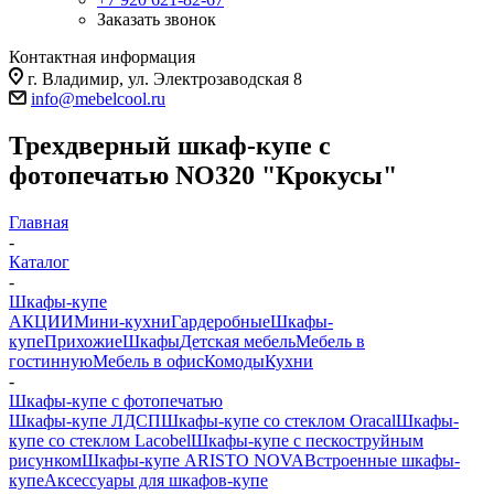
Заказать звонок
Контактная информация
г. Владимир, ул. Электрозаводская 8
info@mebelcool.ru
Трехдверный шкаф-купе с
фотопечатью NO320 "Крокусы"
Главная
-
Каталог
-
Шкафы-купе
АКЦИИ
Мини-кухни
Гардеробные
Шкафы-
купе
Прихожие
Шкафы
Детская мебель
Мебель в
гостинную
Мебель в офис
Комоды
Кухни
-
Шкафы-купе с фотопечатью
Шкафы-купе ЛДСП
Шкафы-купе со стеклом Oracal
Шкафы-
купе со стеклом Lacobel
Шкафы-купе с пескоструйным
рисунком
Шкафы-купе ARISTO NOVA
Встроенные шкафы-
купе
Аксессуары для шкафов-купе