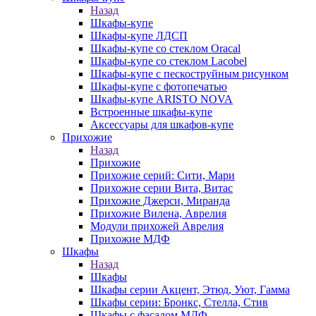
Назад
Шкафы-купе
Шкафы-купе ЛДСП
Шкафы-купе со стеклом Oracal
Шкафы-купе со стеклом Lacobel
Шкафы-купе с пескоструйным рисунком
Шкафы-купе с фотопечатью
Шкафы-купе ARISTO NOVA
Встроенные шкафы-купе
Аксессуары для шкафов-купе
Прихожие
Назад
Прихожие
Прихожие серий: Сити, Мари
Прихожие серии Вита, Витас
Прихожие Джерси, Миранда
Прихожие Вилена, Аврелия
Модули прихожей Аврелия
Прихожие МДФ
Шкафы
Назад
Шкафы
Шкафы серии Акцент, Этюд, Уют, Гамма
Шкафы серии: Бронкс, Стелла, Стив
Шкафы с фасадом МДФ