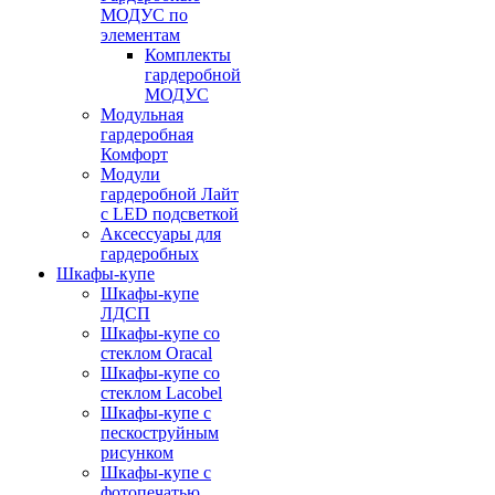
МОДУС по
элементам
Комплекты
гардеробной
МОДУС
Модульная
гардеробная
Комфорт
Модули
гардеробной Лайт
с LED подсветкой
Аксессуары для
гардеробных
Шкафы-купе
Шкафы-купе
ЛДСП
Шкафы-купе со
стеклом Oracal
Шкафы-купе со
стеклом Lacobel
Шкафы-купе с
пескоструйным
рисунком
Шкафы-купе с
фотопечатью