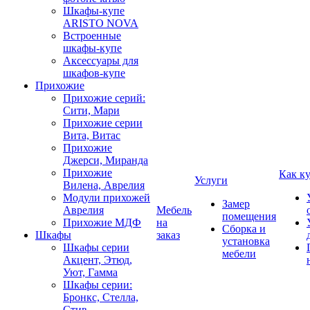
Шкафы-купе
ARISTO NOVA
Встроенные
шкафы-купе
Аксессуары для
шкафов-купе
Прихожие
Прихожие серий:
Сити, Мари
Прихожие серии
Вита, Витас
Прихожие
Джерси, Миранда
Прихожие
Как к
Услуги
Вилена, Аврелия
Модули прихожей
Замер
Аврелия
Мебель
помещения
Прихожие МДФ
на
Сборка и
Шкафы
заказ
установка
Шкафы серии
мебели
Акцент, Этюд,
Уют, Гамма
Шкафы серии:
Бронкс, Стелла,
Стив