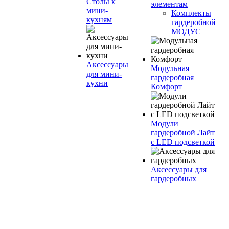
Столы к
элементам
мини-
Комплекты
кухням
гардеробной
МОДУС
Аксессуары
Модульная
для мини-
гардеробная
кухни
Комфорт
Модули
гардеробной Лайт
с LED подсветкой
Аксессуары для
гардеробных