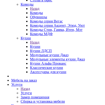
Столы в офис
Комоды
Назад
Комоды
Обувницы
Комоды серия Вегас
Комоды серия Акцент, Этюд, Уют
Комоды Стив, Гамма, Итен, Мэт
Комоды МДФ
Кухни
Назад
Кухни
Кухни ЛДСП
Модульные кухни Джаз
Модульные элементы кухни Джаз
Кухни Альфа Прованс
Классические кухни
Аксессуары для кухни
Мебель на заказ
Услуги
Назад
Услуги
Замер помещения
Сборка и установка мебели