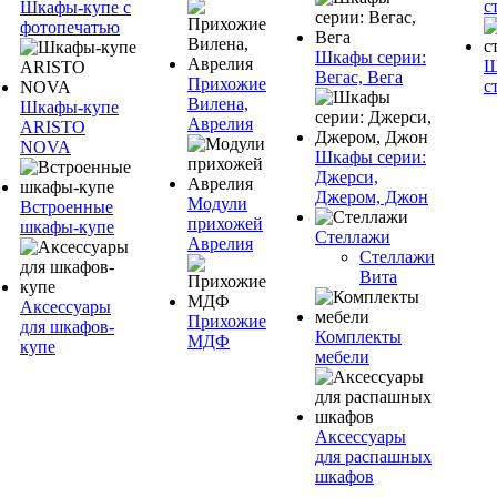
с
Шкафы-купе с
фотопечатью
Шкафы серии:
Ш
Вегас, Вега
Прихожие
с
Вилена,
Шкафы-купе
Аврелия
ARISTO
NOVA
Шкафы серии:
Джерси,
Джером, Джон
Модули
Встроенные
прихожей
шкафы-купе
Стеллажи
Аврелия
Стеллажи
Вита
Аксессуары
Прихожие
для шкафов-
Комплекты
МДФ
купе
мебели
Аксессуары
для распашных
шкафов