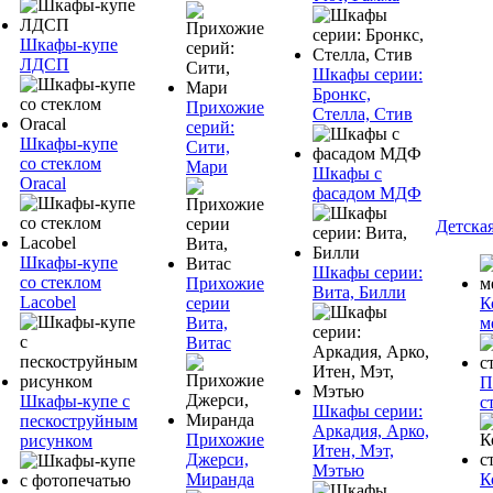
Шкафы-купе
ЛДСП
Шкафы серии:
Бронкс,
Прихожие
Стелла, Стив
серий:
Шкафы-купе
Сити,
со стеклом
Мари
Шкафы с
Oracal
фасадом МДФ
Детска
Шкафы-купе
Шкафы серии:
со стеклом
Прихожие
Вита, Билли
Lacobel
серии
К
Вита,
м
Витас
П
Шкафы-купе с
с
Шкафы серии:
пескоструйным
Аркадия, Арко,
Прихожие
рисунком
Итен, Мэт,
Джерси,
Мэтью
Миранда
К