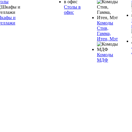
толы
Столы в
офис
кафы и
теллажи
Комоды
Стив,
Гамма,
Итен, Мэт
Комоды
МДФ