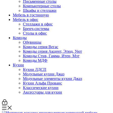
Письменные столы
Компьютерные столы
Шкафы и стеллажи
Мебель в гостинную
Мебель в офис
Стеллажи в офис
Бренч-системы
Столы в офис
Комоды
Обувницы
Комоды серия Вегас
Комоды серия Акцент, Этюд, Уют
Комоды Стив, Гамма, Итен, Мэт
Комоды МДФ
Кухни
Кухни ЛДСП
Модульные кухни Джаз
Модульные элементы кухни Джаз
Кухни Альфа Прованс
Классические кухни
Аксессуары для кухни