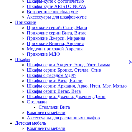
Шкафы-купе с фотопечатью
Шкафы-купе ARISTO NOVA
Встроенные шкафы-купе
Аксессуары для шкафов-купе
Прихожие
Прихожие серий: Сити, Мари
Прихожие серии Вита, Витас
Прихожие Джерси, Миранда
Прихожие Вилена, Аврелия
Модули прихожей Аврелия
Прихожие МДФ
Шкафы
М
Шкафы серии Акцент, Этюд, Уют, Гамма
Шкафы серии: Бронкс, Стелла, Стив
Шкафы с фасадом МДФ
Шкафы серии: Вита, Билли
Шкафы серии: Аркадия, Арко, Итен, Мэт, Мэтью
Шкафы серии: Вегас, Вега
Шкафы серии: Джерси, Джером, Джон
Стеллажи
Стеллажи Вита
Комплекты мебели
Аксессуары для распашных шкафов
Детская мебель
Комплекты мебели