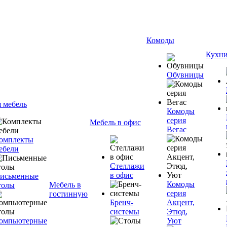
Комоды
Кухн
Обувницы
я мебель
Комоды
серия
Мебель в офис
Вегас
омплекты
ебели
Стеллажи
в офис
исьменные
Комоды
Мебель в
толы
серия
гостинную
Бренч-
Акцент,
системы
Этюд,
омпьютерные
Уют