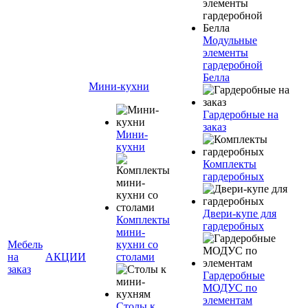
Модульные
элементы
гардеробной
Белла
Мини-кухни
Гардеробные на
заказ
Мини-
кухни
Комплекты
гардеробных
Двери-купе для
Комплекты
гардеробных
мини-
Мебель
кухни со
на
АКЦИИ
столами
заказ
Гардеробные
МОДУС по
элементам
Столы к