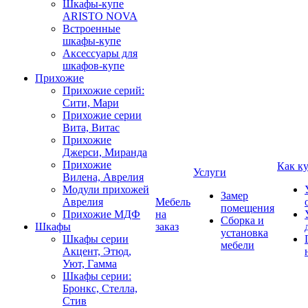
Шкафы-купе
ARISTO NOVA
Встроенные
шкафы-купе
Аксессуары для
шкафов-купе
Прихожие
Прихожие серий:
Сити, Мари
Прихожие серии
Вита, Витас
Прихожие
Джерси, Миранда
Прихожие
Как к
Услуги
Вилена, Аврелия
Модули прихожей
Замер
Аврелия
Мебель
помещения
Прихожие МДФ
на
Сборка и
Шкафы
заказ
установка
Шкафы серии
мебели
Акцент, Этюд,
Уют, Гамма
Шкафы серии:
Бронкс, Стелла,
Стив