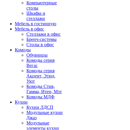
Компьютерные
столы
Шкафы и
стеллажи
Мебель в гостинную
Мебель в офис
Стеллажи в офис
Бренч-системы
Столы в офис
Комоды
Обувницы
Комоды серия
Вегас
Комоды серия
Акцент, Этюд,
Уют
Комоды Стив,
Гамма, Итен, Мэт
Комоды МДФ
Кухни
Кухни ЛДСП
Модульные кухни
Джаз
Модульные
элементы кухни