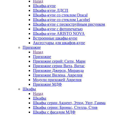
Назад
Шкафы-купе
Шкафы-купе ЛДСП
Шкафы-купе со стеклом Oracal
Шкафы-купе со стеклом Lacobel
Шкафы-купе с пескоструйным рисунком
Шкафы-купе с фотопечатью
Шкафы-купе ARISTO NOVA
Встроенные шкафы-купе
Аксессуары для шкафов-купе
Прихожие
Назад
Прихожие
Прихожие серий: Сити, Мари
Прихожие серии Вита, Витас
Прихожие Джерси, Миранда
Прихожие Вилена, Аврелия
Модули прихожей Аврелия
Прихожие МДФ
Шкафы
Назад
Шкафы
Шкафы серии Акцент, Этюд, Уют, Гамма
Шкафы серии: Бронкс, Стелла, Стив
Шкафы с фасадом МДФ