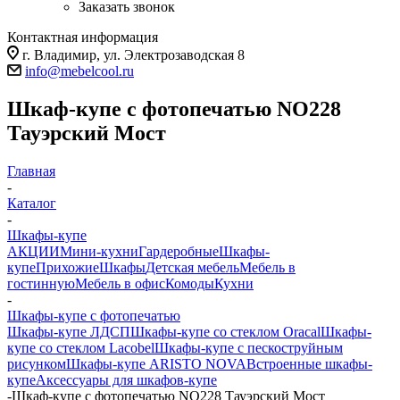
Заказать звонок
Контактная информация
г. Владимир, ул. Электрозаводская 8
info@mebelcool.ru
Шкаф-купе с фотопечатью NO228
Тауэрский Мост
Главная
-
Каталог
-
Шкафы-купе
АКЦИИ
Мини-кухни
Гардеробные
Шкафы-
купе
Прихожие
Шкафы
Детская мебель
Мебель в
гостинную
Мебель в офис
Комоды
Кухни
-
Шкафы-купе с фотопечатью
Шкафы-купе ЛДСП
Шкафы-купе со стеклом Oracal
Шкафы-
купе со стеклом Lacobel
Шкафы-купе с пескоструйным
рисунком
Шкафы-купе ARISTO NOVA
Встроенные шкафы-
купе
Аксессуары для шкафов-купе
-
Шкаф-купе с фотопечатью NO228 Тауэрский Мост