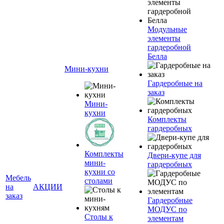
Модульные
элементы
гардеробной
Белла
Мини-кухни
Гардеробные на
заказ
Мини-
кухни
Комплекты
гардеробных
Комплекты
Двери-купе для
мини-
гардеробных
кухни со
Мебель
столами
на
АКЦИИ
заказ
Гардеробные
МОДУС по
Столы к
элементам