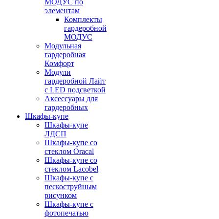
МОДУС по
элементам
Комплекты
гардеробной
МОДУС
Модульная
гардеробная
Комфорт
Модули
гардеробной Лайт
с LED подсветкой
Аксессуары для
гардеробных
Шкафы-купе
Шкафы-купе
ЛДСП
Шкафы-купе со
стеклом Oracal
Шкафы-купе со
стеклом Lacobel
Шкафы-купе с
пескоструйным
рисунком
Шкафы-купе с
фотопечатью