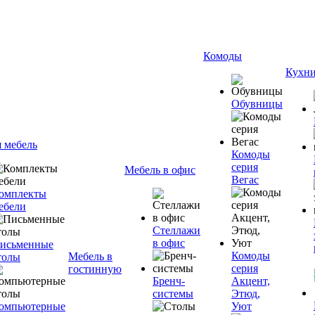
Комоды
Кухн
Обувницы
я мебель
Комоды
серия
Мебель в офис
Вегас
омплекты
ебели
Стеллажи
в офис
исьменные
Комоды
Мебель в
толы
серия
гостинную
Бренч-
Акцент,
системы
Этюд,
омпьютерные
Уют