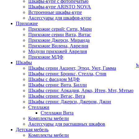
Шкафы-купе с фотопечатью
Шкафы-купе ARISTO NOVA
Встроенные шкафы-купе
Аксессуары для шкафов-купе
Прихожие
Прихожие серий: Сити, Мари
Прихожие серии Вита, Витас
Прихожие Джерси, Миранда
Прихожие Вилена, Аврелия
Модули прихожей Аврелия
Прихожие МДФ
Шкафы
М
Шкафы серии Акцент, Этюд, Уют, Гамма
Шкафы серии: Бронкс, Стелла, Стив
Шкафы с фасадом МДФ
Шкафы серии: Вита, Билли
Шкафы серии: Аркадия, Арко, Итен, Мэт, Мэтью
Шкафы серии: Вегас, Вега
Шкафы серии: Джерси, Джером, Джон
Стеллажи
Стеллажи Вита
Комплекты мебели
Аксессуары для распашных шкафов
Детская мебель
Комплекты мебели