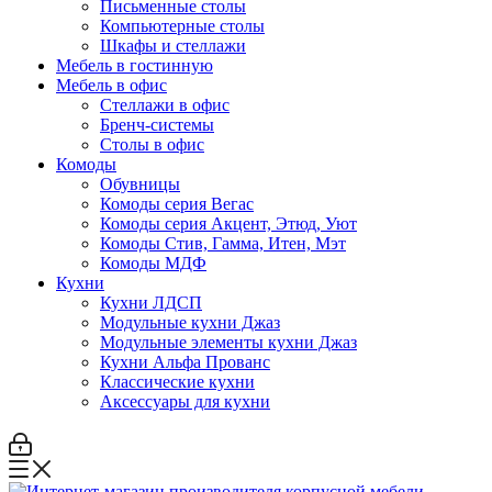
Письменные столы
Компьютерные столы
Шкафы и стеллажи
Мебель в гостинную
Мебель в офис
Стеллажи в офис
Бренч-системы
Столы в офис
Комоды
Обувницы
Комоды серия Вегас
Комоды серия Акцент, Этюд, Уют
Комоды Стив, Гамма, Итен, Мэт
Комоды МДФ
Кухни
Кухни ЛДСП
Модульные кухни Джаз
Модульные элементы кухни Джаз
Кухни Альфа Прованс
Классические кухни
Аксессуары для кухни