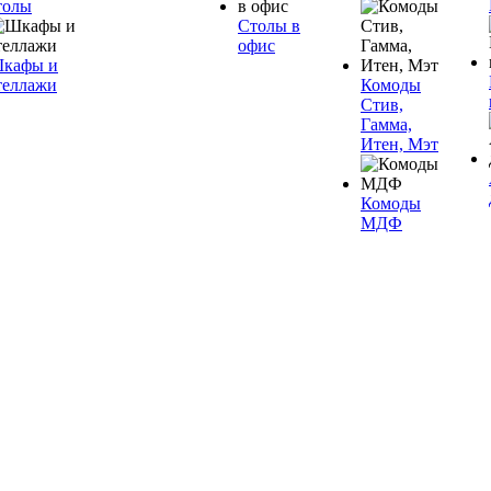
толы
Столы в
офис
кафы и
теллажи
Комоды
Стив,
Гамма,
Итен, Мэт
Комоды
МДФ