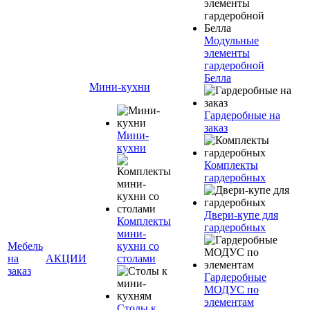
Модульные
элементы
гардеробной
Белла
Мини-кухни
Гардеробные на
заказ
Мини-
кухни
Комплекты
гардеробных
Двери-купе для
Комплекты
гардеробных
мини-
Мебель
кухни со
на
АКЦИИ
столами
заказ
Гардеробные
МОДУС по
элементам
Столы к