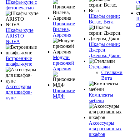
с
Шкафы-купе с
фотопечатью
Шкафы серии:
Ш
Вегас, Вега
Прихожие
с
Вилена,
Шкафы-купе
Аврелия
ARISTO
NOVA
Шкафы серии:
Джерси,
Джером, Джон
Модули
Встроенные
прихожей
шкафы-купе
Стеллажи
Аврелия
Стеллажи
Вита
Аксессуары
Прихожие
для шкафов-
Комплекты
МДФ
купе
мебели
Аксессуары
для распашных
шкафов