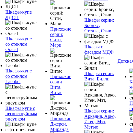
Шкафы-купе
ЛДСП
Шкафы серии:
Бронкс,
Прихожие
Стелла, Стив
серий:
Шкафы-купе
Сити,
со стеклом
Мари
Шкафы с
Oracal
фасадом МДФ
Детска
Шкафы-купе
Шкафы серии:
со стеклом
Прихожие
Вита, Билли
Lacobel
серии
К
Вита,
м
Витас
П
Шкафы-купе с
с
Шкафы серии:
пескоструйным
Аркадия, Арко,
Прихожие
рисунком
Итен, Мэт,
Джерси,
Мэтью
Миранда
К