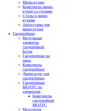
Мини-кухни
Комплекты мини-
кухни со столами
Столы к мини-
кухням
Аксессуары для
мини-кухни
Гардеробные
Модульные
элементы
гардеробной
Белла
Гардеробные на
заказ
Комплекты
гардеробных
Двери-купе для
гардеробных
Гардеробные
МОДУС по
элементам
Комплекты
гардеробной
МОДУС
Модульная