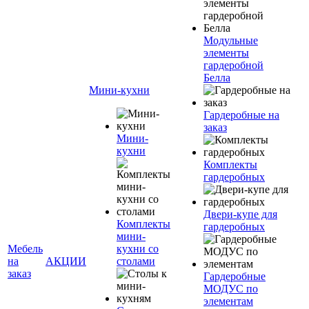
Модульные
элементы
гардеробной
Белла
Мини-кухни
Гардеробные на
заказ
Мини-
кухни
Комплекты
гардеробных
Двери-купе для
Комплекты
гардеробных
мини-
Мебель
кухни со
на
АКЦИИ
столами
заказ
Гардеробные
МОДУС по
элементам