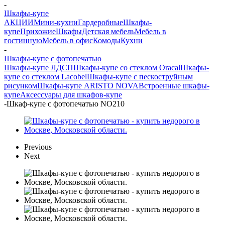
-
Шкафы-купе
АКЦИИ
Мини-кухни
Гардеробные
Шкафы-
купе
Прихожие
Шкафы
Детская мебель
Мебель в
гостинную
Мебель в офис
Комоды
Кухни
-
Шкафы-купе с фотопечатью
Шкафы-купе ЛДСП
Шкафы-купе со стеклом Oracal
Шкафы-
купе со стеклом Lacobel
Шкафы-купе с пескоструйным
рисунком
Шкафы-купе ARISTO NOVA
Встроенные шкафы-
купе
Аксессуары для шкафов-купе
-
Шкаф-купе с фотопечатью NO210
Previous
Next