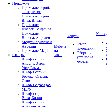
Прихожие
Прихожие серий:
Сити, Мари
Прихожие серии
Вита, Витас
Прихожие
Джерси, Миранда
Прихожие
Как к
Услуги
Вилена, Аврелия
Модули прихожей
Замер
Аврелия
Мебель
помещения
Прихожие МДФ
на
Сборка и
Шкафы
заказ
установка
Шкафы серии
мебели
Акцент, Этюд,
Уют, Гамма
Шкафы серии:
Бронкс, Стелла,
Стив
Шкафы с фасадом
МДФ
Шкафы серии:
Вита, Билли
Шкафы серии:
Аркадия, Арко,