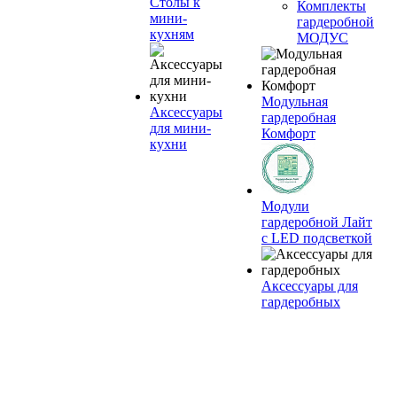
Столы к
Комплекты
мини-
гардеробной
кухням
МОДУС
Модульная
Аксессуары
гардеробная
для мини-
Комфорт
кухни
Модули
гардеробной Лайт
с LED подсветкой
Аксессуары для
гардеробных