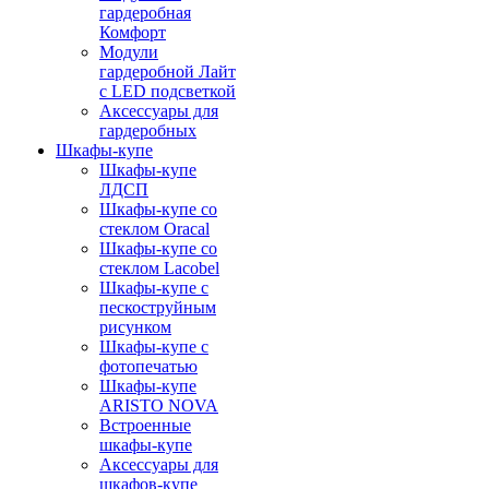
гардеробная
Комфорт
Модули
гардеробной Лайт
с LED подсветкой
Аксессуары для
гардеробных
Шкафы-купе
Шкафы-купе
ЛДСП
Шкафы-купе со
стеклом Oracal
Шкафы-купе со
стеклом Lacobel
Шкафы-купе с
пескоструйным
рисунком
Шкафы-купе с
фотопечатью
Шкафы-купе
ARISTO NOVA
Встроенные
шкафы-купе
Аксессуары для
шкафов-купе