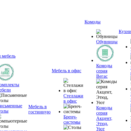
Комоды
Кухн
Обувницы
я мебель
Комоды
Мебель в офис
серия
Вегас
омплекты
ебели
Стеллажи
в офис
исьменные
Мебель в
Комоды
толы
гостинную
серия
Бренч-
Акцент,
системы
Этюд,
Уют