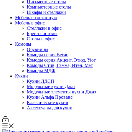
Письменные столы
Компьютерные столы
Шкафы и стеллажи
Мебель в гостинную
Мебель в офис
Стеллажи в офис
Бренч-системы
Столы в офис
Комоды
Обувницы
Комоды серия Вегас
Комоды серия Акцент, Этюд, Уют
Комоды Стив, Гамма, Итен, Мэт
Комоды МДФ
Кухни
Кухни ЛДСП
Модульные кухни Джаз
Модульные элементы кухни Джаз
Кухни Альфа Прованс
Классические кухни
Аксессуары для кухни