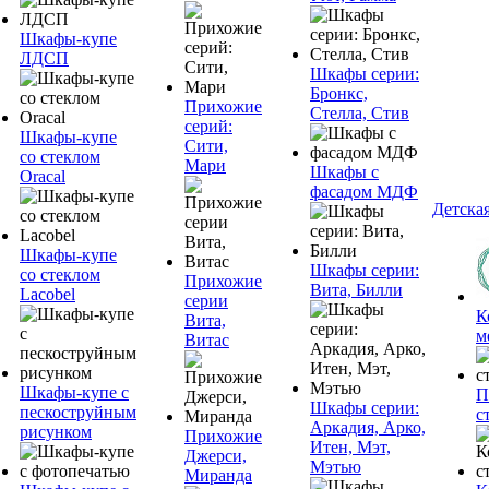
Шкафы-купе
ЛДСП
Шкафы серии:
Бронкс,
Прихожие
Стелла, Стив
серий:
Шкафы-купе
Сити,
со стеклом
Мари
Шкафы с
Oracal
фасадом МДФ
Детска
Шкафы-купе
Шкафы серии:
со стеклом
Прихожие
Вита, Билли
Lacobel
серии
К
Вита,
м
Витас
Шкафы-купе с
П
Шкафы серии:
пескоструйным
с
Аркадия, Арко,
рисунком
Прихожие
Итен, Мэт,
Джерси,
Мэтью
Миранда