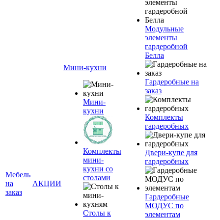
Модульные
элементы
гардеробной
Белла
Мини-кухни
Гардеробные на
заказ
Мини-
кухни
Комплекты
гардеробных
Комплекты
Двери-купе для
мини-
гардеробных
кухни со
Мебель
столами
на
АКЦИИ
заказ
Гардеробные
МОДУС по
Столы к
элементам