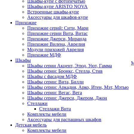
Шкафы-купе с фотопечатью
Шкафы-купе ARISTO NOVA
Встроенные шкафы-купе
Аксессуары для шкафов-купе
Прихожие
Прихожие серий: Сити, Мари
Прихожие серии Вита, Витас
Прихожие Джерси, Миранда
Прихожие Вилена, Аврелия
Модули прихожей Аврелия
Прихожие МДФ
Шкафы
М
Шкафы серии Акцент, Этюд, Уют, Гамма
Шкафы серии: Бронкс, Стелла, Стив
Шкафы с фасадом МДФ
Шкафы серии: Вита, Билли
Шкафы серии: Аркадия, Арко, Итен, Мэт, Мэтью
Шкафы серии: Вегас, Вега
Шкафы серии: Джерси, Джером, Джон
Стеллажи
Стеллажи Вита
Комплекты мебели
Аксессуары для распашных шкафов
Детская мебель
Комплекты мебели