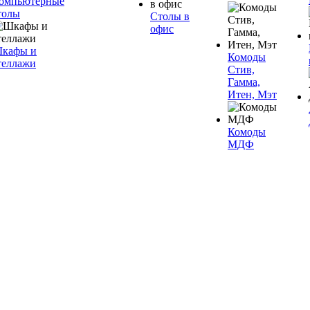
омпьютерные
толы
Столы в
офис
кафы и
Комоды
теллажи
Стив,
Гамма,
Итен, Мэт
Комоды
МДФ