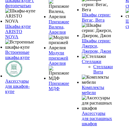
Шкафы-купе с
К
фотопечатью
с
Шкафы серии:
Вегас, Вега
Ш
Прихожие
Шкафы-купе
с
Вилена,
ARISTO
Аврелия
NOVA
Шкафы серии:
Джерси,
Джером, Джон
Встроенные
Модули
шкафы-купе
прихожей
Стеллажи
Аврелия
Стеллажи
Вита
Аксессуары
Прихожие
для шкафов-
Комплекты
МДФ
купе
мебели
Аксессуары
для распашных
шкафов