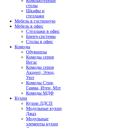
Компьютерные
столы
Шкафы и
стеллажи
Мебель в гостинную
Мебель в офис
Стеллажи в офис
Бренч-системы
Столы в офис
Комоды
Обувницы
Комоды серия
Вегас
Комоды серия
Акцент, Этюд,
Уют
Комоды Стив,
Гамма, Итен, Мэт
Комоды МДФ
Кухни
Кухни ЛДСП
Модульные кухни
Джаз
Модульные
элементы кухни