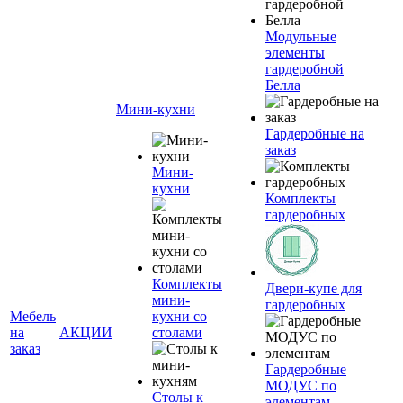
Модульные
элементы
гардеробной
Белла
Мини-кухни
Гардеробные на
заказ
Мини-
кухни
Комплекты
гардеробных
Комплекты
Двери-купе для
мини-
гардеробных
Мебель
кухни со
на
АКЦИИ
столами
заказ
Гардеробные
МОДУС по
Столы к
элементам