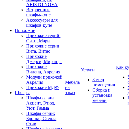
ARISTO NOVA
Встроенные
шкафы-купе
Аксессуары для
шкафов-купе
Прихожие
Прихожие серий:
Сити, Мари
Прихожие серии
Вита, Витас
Прихожие
Джерси, Миранда
Прихожие
Как к
Услуги
Вилена, Аврелия
Модули прихожей
Замер
Аврелия
Мебель
помещения
Прихожие МДФ
на
Сборка и
Шкафы
заказ
установка
Шкафы серии
мебели
Акцент, Этюд,
Уют, Гамма
Шкафы серии:
Бронкс, Стелла,
Стив
Шкафы с фасадом