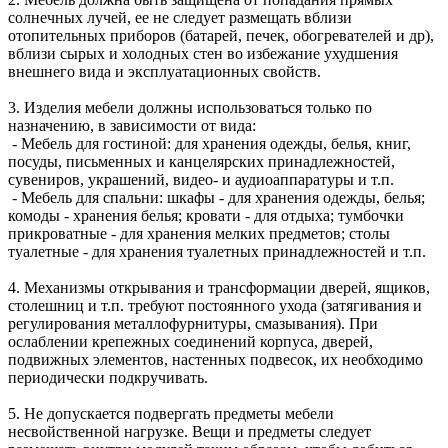
солнечных лучей, ее не следует размещать вблизи
отопительных приборов (батарей, печек, обогревателей и др),
вблизи сырых и холодных стен во избежание ухудшения
внешнего вида и эксплуатационных свойств.
3. Изделия мебели должны использоваться только по
назначению, в зависимости от вида:
- Мебель для гостиной: для хранения одежды, белья, книг,
посуды, письменных и канцелярских принадлежностей,
сувениров, украшений, видео- и аудиоаппаратуры и т.п.
- Мебель для спальни: шкафы - для хранения одежды, белья;
комоды - хранения белья; кровати - для отдыха; тумбочки
прикроватные - для хранения мелких предметов; столы
туалетные - для хранения туалетных принадлежностей и т.п.
4. Механизмы открывания и трансформации дверей, ящиков,
столешниц и т.п. требуют постоянного ухода (затягивания и
регулирования металлофурнитуры, смазывания). При
ослаблении крепежных соединений корпуса, дверей,
подвижных элементов, настенных подвесок, их необходимо
периодически подкручивать.
5. Не допускается подвергать предметы мебели
несвойственной нагрузке. Вещи и предметы следует