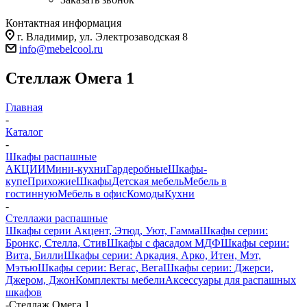
Контактная информация
г. Владимир, ул. Электрозаводская 8
info@mebelcool.ru
Стеллаж Омега 1
Главная
-
Каталог
-
Шкафы распашные
АКЦИИ
Мини-кухни
Гардеробные
Шкафы-
купе
Прихожие
Шкафы
Детская мебель
Мебель в
гостинную
Мебель в офис
Комоды
Кухни
-
Стеллажи распашные
Шкафы серии Акцент, Этюд, Уют, Гамма
Шкафы серии:
Бронкс, Стелла, Стив
Шкафы с фасадом МДФ
Шкафы серии:
Вита, Билли
Шкафы серии: Аркадия, Арко, Итен, Мэт,
Мэтью
Шкафы серии: Вегас, Вега
Шкафы серии: Джерси,
Джером, Джон
Комплекты мебели
Аксессуары для распашных
шкафов
-
Стеллаж Омега 1