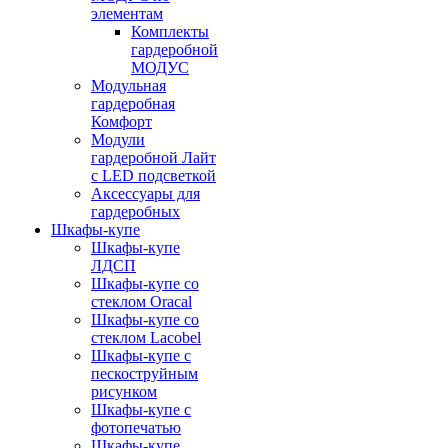
элементам
Комплекты
гардеробной
МОДУС
Модульная
гардеробная
Комфорт
Модули
гардеробной Лайт
с LED подсветкой
Аксессуары для
гардеробных
Шкафы-купе
Шкафы-купе
ЛДСП
Шкафы-купе со
стеклом Oracal
Шкафы-купе со
стеклом Lacobel
Шкафы-купе с
пескоструйным
рисунком
Шкафы-купе с
фотопечатью
Шкафы-купе