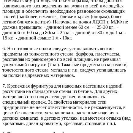
размещать внутри модулей таким образом, чтобы добиться
равномерного распределения нагрузки по всей имеющейся
площади и обеспечить необходимое равновесие скользящих
частей (наиболее тяжелые – ближе к краям (опорам), более
легкие ближе к центру). Нагрузка на полки ЛДСП и МДФ не
должна превышать: - длинной менее 60 см - 25-30 кг; -
длинной от 60 см до 80см - 25 кг; - длиной от 80 см до 1 м -
15 кг, - длинной свыше 1 м - 10кг.
6. На стеклянные полки следует устанавливать легкие
предметы из тонкостенного стекла, фарфора, пластмассы,
расставляя их равномерно по всей площади, не превышая
допустимой нагрузки (7 кг). Тяжелые предметы из керамики,
толстостенного стекла, металла и т.п. следует устанавливать
на полки из древесных материалов.
7. Крепежная фурнитура для навесных настенных изделий
рассчитана на стандартные стены из бетона. Для других
материалов стен покупатель должен использовать
специальный крепеж. За свойства материалов стен
предприятие не несет ответственности. Не рекомендуется, в
целях безопасности, устанавливать настенные изделия в
детских комнатах, в детских уголках, над местами отдыха (над
кроватями, диван-кроватями, креслами, столами и т.п.).