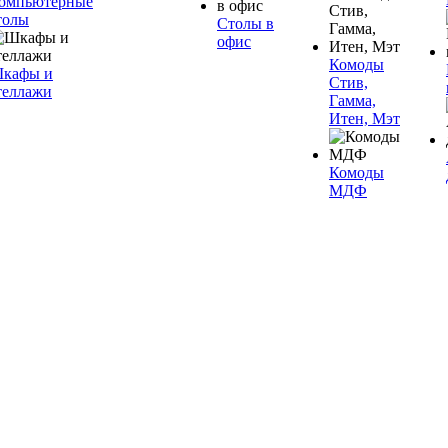
омпьютерные
толы
Столы в
офис
Комоды
кафы и
Стив,
теллажи
Гамма,
Итен, Мэт
Комоды
МДФ