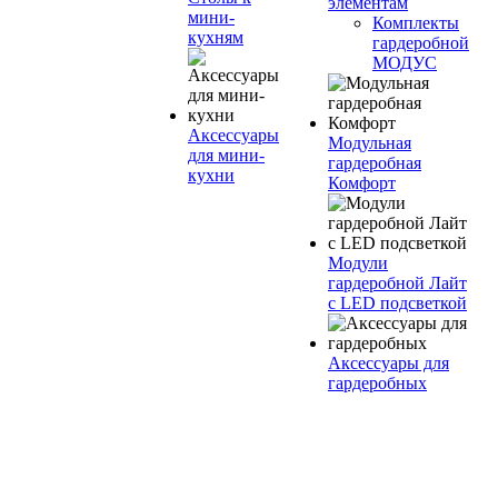
элементам
мини-
Комплекты
кухням
гардеробной
МОДУС
Аксессуары
Модульная
для мини-
гардеробная
кухни
Комфорт
Модули
гардеробной Лайт
с LED подсветкой
Аксессуары для
гардеробных