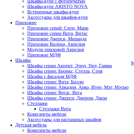
Шкафы-купе с фотопечатью
Шкафы-купе ARISTO NOVA
Встроенные шкафы-купе
Аксессуары для шкафов-купе
Прихожие
Прихожие серий: Сити, Мари
Прихожие серии Вита, Витас
Прихожие Джерси, Миранда
Прихожие Вилена, Аврелия
Модули прихожей Аврелия
Прихожие МДФ
Шкафы
М
Шкафы серии Акцент, Этюд, Уют, Гамма
Шкафы серии: Бронкс, Стелла, Стив
Шкафы с фасадом МДФ
Шкафы серии: Вита, Билли
Шкафы серии: Аркадия, Арко, Итен, Мэт, Мэтью
Шкафы серии: Вегас, Вега
Шкафы серии: Джерси, Джером, Джон
Стеллажи
Стеллажи Вита
Комплекты мебели
Аксессуары для распашных шкафов
Детская мебель
Комплекты мебели