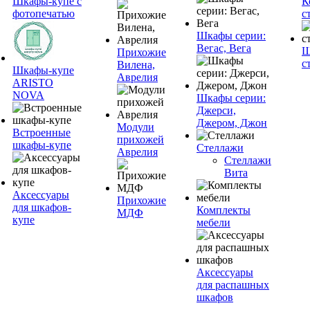
Шкафы-купе с
К
фотопечатью
с
Шкафы серии:
Вегас, Вега
Ш
Прихожие
с
Вилена,
Шкафы-купе
Аврелия
ARISTO
NOVA
Шкафы серии:
Джерси,
Джером, Джон
Модули
Встроенные
прихожей
шкафы-купе
Стеллажи
Аврелия
Стеллажи
Вита
Аксессуары
Прихожие
для шкафов-
Комплекты
МДФ
купе
мебели
Аксессуары
для распашных
шкафов