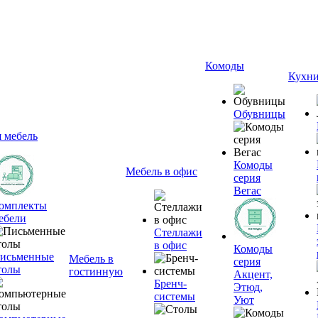
Комоды
Кухн
Обувницы
я мебель
Комоды
Мебель в офис
серия
Вегас
омплекты
ебели
Стеллажи
в офис
Комоды
исьменные
Мебель в
серия
толы
гостинную
Акцент,
Бренч-
Этюд,
системы
Уют