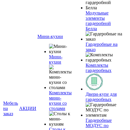
Модульные
элементы
гардеробной
Белла
Мини-кухни
Гардеробные на
заказ
Мини-
кухни
Комплекты
гардеробных
Комплекты
Двери-купе для
мини-
гардеробных
Мебель
кухни со
на
АКЦИИ
столами
заказ
Гардеробные
МОДУС по
Столы к