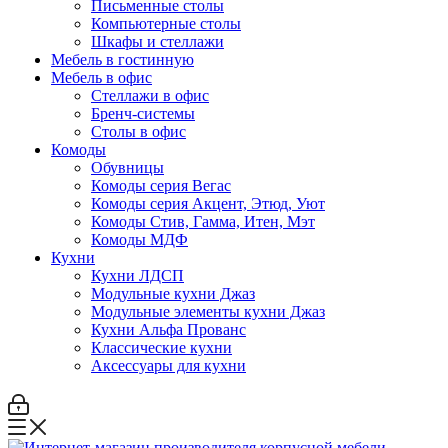
Письменные столы
Компьютерные столы
Шкафы и стеллажи
Мебель в гостинную
Мебель в офис
Стеллажи в офис
Бренч-системы
Столы в офис
Комоды
Обувницы
Комоды серия Вегас
Комоды серия Акцент, Этюд, Уют
Комоды Стив, Гамма, Итен, Мэт
Комоды МДФ
Кухни
Кухни ЛДСП
Модульные кухни Джаз
Модульные элементы кухни Джаз
Кухни Альфа Прованс
Классические кухни
Аксессуары для кухни