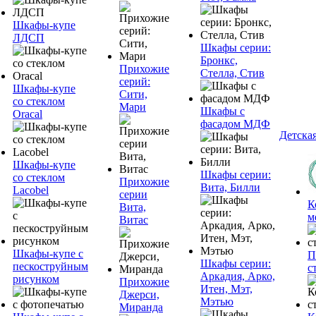
Шкафы-купе
ЛДСП
Шкафы серии:
Бронкс,
Прихожие
Стелла, Стив
серий:
Шкафы-купе
Сити,
со стеклом
Мари
Шкафы с
Oracal
фасадом МДФ
Детска
Шкафы-купе
Шкафы серии:
со стеклом
Прихожие
Вита, Билли
Lacobel
серии
К
Вита,
м
Витас
Шкафы-купе с
П
Шкафы серии:
пескоструйным
с
Аркадия, Арко,
рисунком
Прихожие
Итен, Мэт,
Джерси,
Мэтью
Миранда