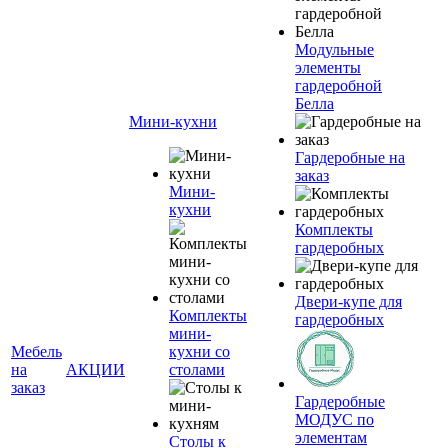
Модульные
элементы
гардеробной
Белла
Мини-кухни
Гардеробные на
заказ
Мини-
кухни
Комплекты
гардеробных
Двери-купе для
Комплекты
гардеробных
мини-
Мебель
кухни со
на
АКЦИИ
столами
заказ
Гардеробные
МОДУС по
элементам
Столы к