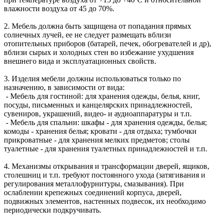
влажности воздуха от 45 до 70%.
2. Мебель должна быть защищена от попадания прямых
солнечных лучей, ее не следует размещать вблизи
отопительных приборов (батарей, печек, обогревателей и др),
вблизи сырых и холодных стен во избежание ухудшения
внешнего вида и эксплуатационных свойств.
3. Изделия мебели должны использоваться только по
назначению, в зависимости от вида:
- Мебель для гостиной: для хранения одежды, белья, книг,
посуды, письменных и канцелярских принадлежностей,
сувениров, украшений, видео- и аудиоаппаратуры и т.п.
- Мебель для спальни: шкафы - для хранения одежды, белья;
комоды - хранения белья; кровати - для отдыха; тумбочки
прикроватные - для хранения мелких предметов; столы
туалетные - для хранения туалетных принадлежностей и т.п.
4. Механизмы открывания и трансформации дверей, ящиков,
столешниц и т.п. требуют постоянного ухода (затягивания и
регулирования металлофурнитуры, смазывания). При
ослаблении крепежных соединений корпуса, дверей,
подвижных элементов, настенных подвесок, их необходимо
периодически подкручивать.