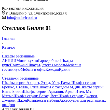
Контактная информация
г. Владимир, ул. Электрозаводская 8
info@mebelcool.ru
Стеллаж Билли 01
Главная
-
Каталог
-
Шкафы распашные
АКЦИИ
Мини-кухни
Гардеробные
Шкафы-
купе
Прихожие
Шкафы
Детская мебель
Мебель в
гостинную
Мебель в офис
Комоды
Кухни
-
Стеллажи распашные
Шкафы серии Акцент, Этюд, Уют, Гамма
Шкафы серии:
Бронкс, Стелла, Стив
Шкафы с фасадом МДФ
Шкафы серии:
Вита, Билли
Шкафы серии: Аркадия, Арко, Итен, Мэт,
Мэтью
Шкафы серии: Вегас, Вега
Шкафы серии: Джерси,
Джером, Джон
Комплекты мебели
Аксессуары для распашных
шкафов
-
Стеллаж Билли 01