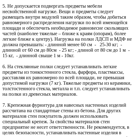
5. Не допускается подвергать предметы мебели
несвойственной нагрузке. Вещи и предметы следует
размещать внутри модулей таким образом, чтобы добиться
равномерного распределения нагрузки по всей имеющейся
площади и обеспечить необходимое равновесие скользящих
частей (наиболее тяжелые – ближе к краям (опорам), более
легкие ближе к центру). Нагрузка на полки ЛДСП и МДФ не
должна превышать: - длинной менее 60 см - 25-30 кг; -
длинной от 60 см до 80см - 25 кг; - длиной от 80 см до 1 м -
15 кг, - длинной свыше 1 м - 10кг.
6. На стеклянные полки следует устанавливать легкие
предметы из тонкостенного стекла, фарфора, пластмассы,
расставляя их равномерно по всей площади, не превышая
допустимой нагрузки (7 кг). Тяжелые предметы из керамики,
толстостенного стекла, металла и т.п. следует устанавливать
на полки из древесных материалов.
7. Крепежная фурнитура для навесных настенных изделий
рассчитана на стандартные стены из бетона. Для других
материалов стен покупатель должен использовать
специальный крепеж. За свойства материалов стен
предприятие не несет ответственности. Не рекомендуется, в
целях безопасности, устанавливать настенные изделия в