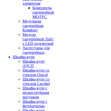
элементам
Комплекты
гардеробной
МОДУС
Модульная
гардеробная
Комфорт
Модули
гардеробной Лайт
с LED подсветкой
Аксессуары для
гардеробных
Шкафы-купе
Шкафы-купе
ЛДСП
Шкафы-купе со
стеклом Oracal
Шкафы-купе со
стеклом Lacobel
Шкафы-купе с
пескоструйным
рисунком
Шкафы-купе с
фотопечатью
Шкафы-купе