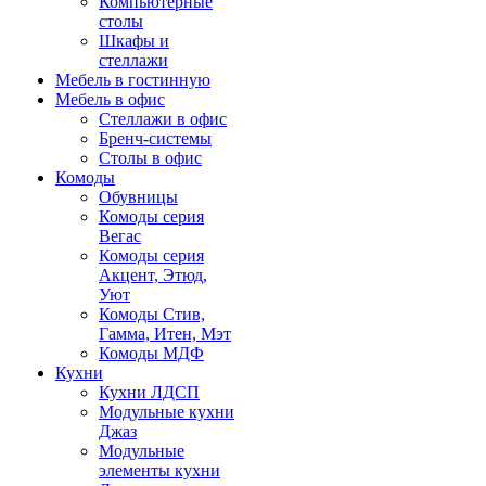
Компьютерные
столы
Шкафы и
стеллажи
Мебель в гостинную
Мебель в офис
Стеллажи в офис
Бренч-системы
Столы в офис
Комоды
Обувницы
Комоды серия
Вегас
Комоды серия
Акцент, Этюд,
Уют
Комоды Стив,
Гамма, Итен, Мэт
Комоды МДФ
Кухни
Кухни ЛДСП
Модульные кухни
Джаз
Модульные
элементы кухни