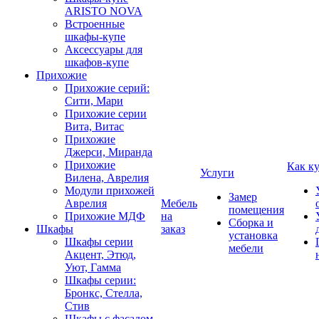
ARISTO NOVA
Встроенные
шкафы-купе
Аксессуары для
шкафов-купе
Прихожие
Прихожие серий:
Сити, Мари
Прихожие серии
Вита, Витас
Прихожие
Джерси, Миранда
Прихожие
Как к
Услуги
Вилена, Аврелия
Модули прихожей
Замер
Аврелия
Мебель
помещения
Прихожие МДФ
на
Сборка и
Шкафы
заказ
установка
Шкафы серии
мебели
Акцент, Этюд,
Уют, Гамма
Шкафы серии:
Бронкс, Стелла,
Стив
Шкафы с фасадом