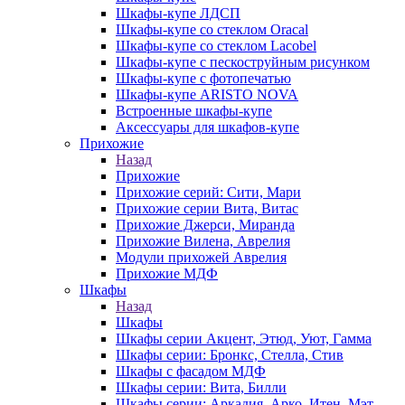
Шкафы-купе ЛДСП
Шкафы-купе со стеклом Oracal
Шкафы-купе со стеклом Lacobel
Шкафы-купе с пескоструйным рисунком
Шкафы-купе с фотопечатью
Шкафы-купе ARISTO NOVA
Встроенные шкафы-купе
Аксессуары для шкафов-купе
Прихожие
Назад
Прихожие
Прихожие серий: Сити, Мари
Прихожие серии Вита, Витас
Прихожие Джерси, Миранда
Прихожие Вилена, Аврелия
Модули прихожей Аврелия
Прихожие МДФ
Шкафы
Назад
Шкафы
Шкафы серии Акцент, Этюд, Уют, Гамма
Шкафы серии: Бронкс, Стелла, Стив
Шкафы с фасадом МДФ
Шкафы серии: Вита, Билли
Шкафы серии: Аркадия, Арко, Итен, Мэт,