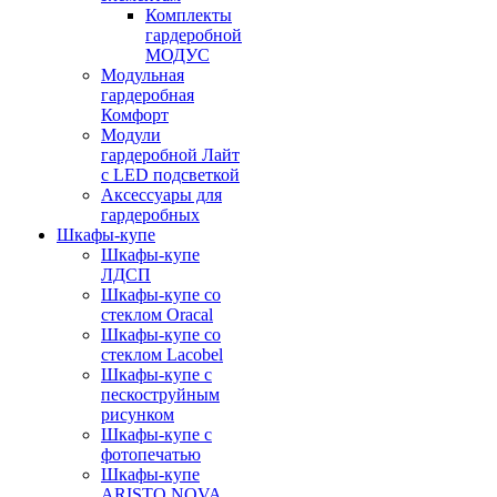
Комплекты
гардеробной
МОДУС
Модульная
гардеробная
Комфорт
Модули
гардеробной Лайт
с LED подсветкой
Аксессуары для
гардеробных
Шкафы-купе
Шкафы-купе
ЛДСП
Шкафы-купе со
стеклом Oracal
Шкафы-купе со
стеклом Lacobel
Шкафы-купе с
пескоструйным
рисунком
Шкафы-купе с
фотопечатью
Шкафы-купе
ARISTO NOVA