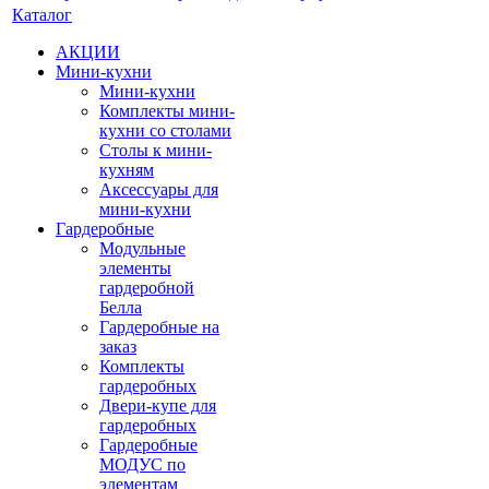
Каталог
АКЦИИ
Мини-кухни
Мини-кухни
Комплекты мини-
кухни со столами
Столы к мини-
кухням
Аксессуары для
мини-кухни
Гардеробные
Модульные
элементы
гардеробной
Белла
Гардеробные на
заказ
Комплекты
гардеробных
Двери-купе для
гардеробных
Гардеробные
МОДУС по
элементам