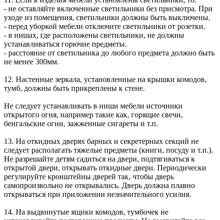
- не оставляйте включенные светильники без присмотра. При
уходе из помещения, светильники должны быть выключены.
- перед уборкой мебели отключите светильники от розетки.
- в нишах, где расположены светильники, не должны
устанавливаться горючие предметы.
- расстояние от светильника до любого предмета должно быть
не менее 300мм.
12. Настенные зеркала, установленные на крышки комодов,
тумб, должны быть прикреплены к стене.
Не следует устанавливать в ниши мебели источники
открытого огня, например такие как, горящие свечи,
бенгальские огни, зажженные сигареты и т.п.
13. На откидных дверях барных и секретерных секций не
следует располагать тяжелые предметы (книги, посуду и т.п.).
Не разрешайте детям садиться на двери, подтягиваться к
открытой двери, открывать откидные двери. Периодически
регулируйте кронштейны дверей так, чтобы дверь
самопроизвольно не открывались. Дверь должна плавно
открываться при приложении незначительного усилия.
14. На выдвинутые ящики комодов, тумбочек не