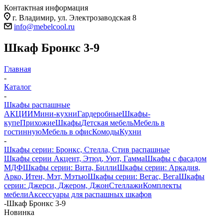
Контактная информация
г. Владимир, ул. Электрозаводская 8
info@mebelcool.ru
Шкаф Бронкс 3-9
Главная
-
Каталог
-
Шкафы распашные
АКЦИИ
Мини-кухни
Гардеробные
Шкафы-
купе
Прихожие
Шкафы
Детская мебель
Мебель в
гостинную
Мебель в офис
Комоды
Кухни
-
Шкафы серии: Бронкс, Стелла, Стив распашные
Шкафы серии Акцент, Этюд, Уют, Гамма
Шкафы с фасадом
МДФ
Шкафы серии: Вита, Билли
Шкафы серии: Аркадия,
Арко, Итен, Мэт, Мэтью
Шкафы серии: Вегас, Вега
Шкафы
серии: Джерси, Джером, Джон
Стеллажи
Комплекты
мебели
Аксессуары для распашных шкафов
-
Шкаф Бронкс 3-9
Новинка