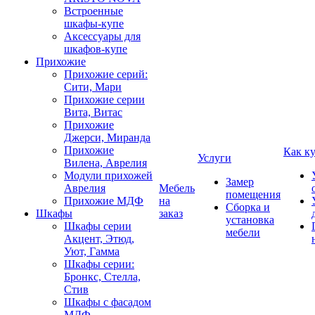
Встроенные
шкафы-купе
Аксессуары для
шкафов-купе
Прихожие
Прихожие серий:
Сити, Мари
Прихожие серии
Вита, Витас
Прихожие
Джерси, Миранда
Прихожие
Как к
Услуги
Вилена, Аврелия
Модули прихожей
Замер
Аврелия
Мебель
помещения
Прихожие МДФ
на
Сборка и
Шкафы
заказ
установка
Шкафы серии
мебели
Акцент, Этюд,
Уют, Гамма
Шкафы серии:
Бронкс, Стелла,
Стив
Шкафы с фасадом
МДФ