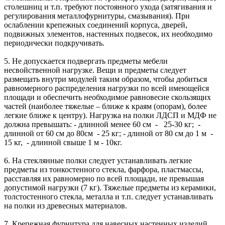
столешниц и т.п. требуют постоянного ухода (затягивания и
регулирования металлофурнитуры, смазывания). При
ослаблении крепежных соединений корпуса, дверей,
подвижных элементов, настенных подвесок, их необходимо
периодически подкручивать.
5. Не допускается подвергать предметы мебели
несвойственной нагрузке. Вещи и предметы следует
размещать внутри модулей таким образом, чтобы добиться
равномерного распределения нагрузки по всей имеющейся
площади и обеспечить необходимое равновесие скользящих
частей (наиболее тяжелые – ближе к краям (опорам), более
легкие ближе к центру). Нагрузка на полки ЛДСП и МДФ не
должна превышать: - длинной менее 60 см - 25-30 кг; -
длинной от 60 см до 80см - 25 кг; - длиной от 80 см до 1 м -
15 кг, - длинной свыше 1 м - 10кг.
6. На стеклянные полки следует устанавливать легкие
предметы из тонкостенного стекла, фарфора, пластмассы,
расставляя их равномерно по всей площади, не превышая
допустимой нагрузки (7 кг). Тяжелые предметы из керамики,
толстостенного стекла, металла и т.п. следует устанавливать
на полки из древесных материалов.
7. Крепежная фурнитура для навесных настенных изделий