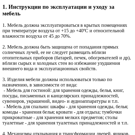
1. Инструкции по эксплуатации и уходу за
мебель
1. Мебель должна эксплуатироваться в крытых помещениях
при температуре воздуха от +15 до +40ºС и относительной
влажности воздуха от 45 до 70%.
2. Мебель должна быть защищена от попадания прямых
солнечных лучей, ее не следует размещать вблизи
отопительных приборов (батарей, печек, обогревателей и др),
вблизи сырых и холодных стен во избежание ухудшения
внешнего вида и эксплуатационных свойств.
3. Изделия мебели должны использоваться только по
назначению, в зависимости от вида:
- Мебель для гостиной: для хранения одежды, белья, книг,
посуды, письменных и канцелярских принадлежностей,
сувениров, украшений, видео- и аудиоаппаратуры и т.п.
- Мебель для спальни: шкафы - для хранения одежды, белья;
комоды - хранения белья; кровати - для отдыха; тумбочки
прикроватные - для хранения мелких предметов; столы
туалетные - для хранения туалетных принадлежностей и т.п.
4. Механизмы открывания и трансформации дверей, ящиков,