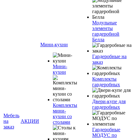
Модульные
элементы
гардеробной
Белла
Мини-кухни
Гардеробные на
заказ
Мини-
кухни
Комплекты
гардеробных
Двери-купе для
Комплекты
гардеробных
мини-
Мебель
кухни со
на
АКЦИИ
столами
заказ
Гардеробные
МОДУС по