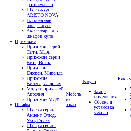
фотопечатью
Шкафы-купе
ARISTO NOVA
Встроенные
шкафы-купе
Аксессуары для
шкафов-купе
Прихожие
Прихожие серий:
Сити, Мари
Прихожие серии
Вита, Витас
Прихожие
Джерси, Миранда
Прихожие
Как к
Услуги
Вилена, Аврелия
Модули прихожей
Замер
Аврелия
Мебель
помещения
Прихожие МДФ
на
Сборка и
Шкафы
заказ
установка
Шкафы серии
мебели
Акцент, Этюд,
Уют, Гамма
Шкафы серии:
Бронкс, Стелла,