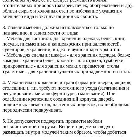
отопительных приборов (батарей, печек, обогревателей и др),
вблизи сырых и холодных стен во избежание ухудшения
внешнего вида и эксплуатационных свойств.
3. Изделия мебели должны использоваться только по
назначению, в зависимости от вида:
- Мебель для гостиной: для хранения одежды, белья, книг,
посуды, письменных и канцелярских принадлежностей,
сувениров, украшений, видео- и аудиоаппаратуры и т.п.
- Мебель для спальни: шкафы - для хранения одежды, белья;
комоды - хранения белья; кровати - для отдыха; тумбочки
прикроватные - для хранения мелких предметов; столы
туалетные - для хранения туалетных принадлежностей и т.п.
4. Механизмы открывания и трансформации дверей, ящиков,
столешниц и т.п. требуют постоянного ухода (затягивания и
регулирования металлофурнитуры, смазывания). При
ослаблении крепежных соединений корпуса, дверей,
подвижных элементов, настенных подвесок, их необходимо
периодически подкручивать.
5. Не допускается подвергать предметы мебели
несвойственной нагрузке. Вещи и предметы следует
размещать внутри модулей таким образом, чтобы добиться