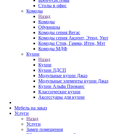
Бренч-системы
Столы в офис
Комоды
Назад
Комоды
Обувницы
Комоды серия Вегас
Комоды серия Акцент, Этюд, Уют
Комоды Стив, Гамма, Итен, Мэт
Комоды МДФ
Кухни
Назад
Кухни
Кухни ЛДСП
Модульные кухни Джаз
Модульные элементы кухни Джаз
Кухни Альфа Прованс
Классические кухни
Аксессуары для кухни
Мебель на заказ
Услуги
Назад
Услуги
Замер помещения