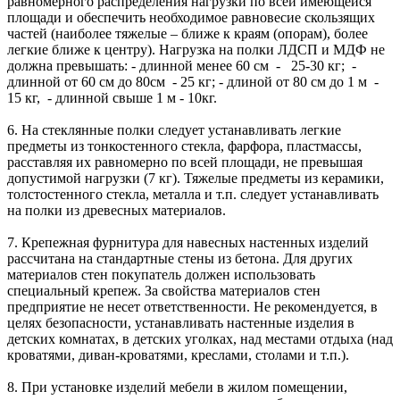
равномерного распределения нагрузки по всей имеющейся
площади и обеспечить необходимое равновесие скользящих
частей (наиболее тяжелые – ближе к краям (опорам), более
легкие ближе к центру). Нагрузка на полки ЛДСП и МДФ не
должна превышать: - длинной менее 60 см - 25-30 кг; -
длинной от 60 см до 80см - 25 кг; - длиной от 80 см до 1 м -
15 кг, - длинной свыше 1 м - 10кг.
6. На стеклянные полки следует устанавливать легкие
предметы из тонкостенного стекла, фарфора, пластмассы,
расставляя их равномерно по всей площади, не превышая
допустимой нагрузки (7 кг). Тяжелые предметы из керамики,
толстостенного стекла, металла и т.п. следует устанавливать
на полки из древесных материалов.
7. Крепежная фурнитура для навесных настенных изделий
рассчитана на стандартные стены из бетона. Для других
материалов стен покупатель должен использовать
специальный крепеж. За свойства материалов стен
предприятие не несет ответственности. Не рекомендуется, в
целях безопасности, устанавливать настенные изделия в
детских комнатах, в детских уголках, над местами отдыха (над
кроватями, диван-кроватями, креслами, столами и т.п.).
8. При установке изделий мебели в жилом помещении,