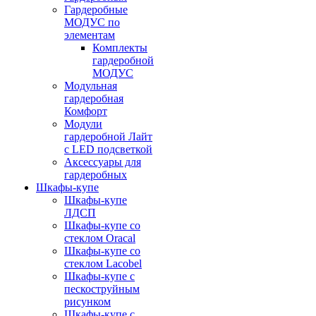
Гардеробные
МОДУС по
элементам
Комплекты
гардеробной
МОДУС
Модульная
гардеробная
Комфорт
Модули
гардеробной Лайт
с LED подсветкой
Аксессуары для
гардеробных
Шкафы-купе
Шкафы-купе
ЛДСП
Шкафы-купе со
стеклом Oracal
Шкафы-купе со
стеклом Lacobel
Шкафы-купе с
пескоструйным
рисунком
Шкафы-купе с