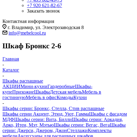
+7 920 621-82-67
Заказать звонок
Контактная информация
г. Владимир, ул. Электрозаводская 8
info@mebelcool.ru
Шкаф Бронкс 2-6
Главная
-
Каталог
-
Шкафы распашные
АКЦИИ
Мини-кухни
Гардеробные
Шкафы-
купе
Прихожие
Шкафы
Детская мебель
Мебель в
гостинную
Мебель в офис
Комоды
Кухни
-
Шкафы серии: Бронкс, Стелла, Стив распашные
Шкафы серии Акцент, Этюд, Уют, Гамма
Шкафы с фасадом
МДФ
Шкафы серии: Вита, Билли
Шкафы серии: Аркадия,
Арко, Итен, Мэт, Мэтью
Шкафы серии: Вегас, Вега
Шкафы
серии: Джерси, Джером, Джон
Стеллажи
Комплекты
мебели
Аксессуары для распашных шкафов