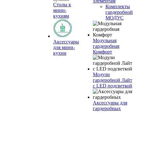
элементам
Столы к
Комплекты
мини-
гардеробной
кухням
МОДУС
Модульная
Аксессуары
гардеробная
для мини-
Комфорт
кухни
Модули
гардеробной Лайт
с LED подсветкой
Аксессуары для
гардеробных