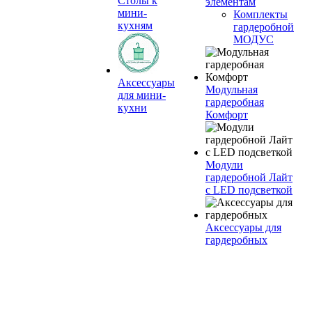
Столы к
элементам
мини-
Комплекты
кухням
гардеробной
МОДУС
Аксессуары
Модульная
для мини-
гардеробная
кухни
Комфорт
Модули
гардеробной Лайт
с LED подсветкой
Аксессуары для
гардеробных