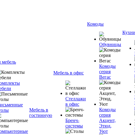
Комоды
Кухн
Обувницы
я мебель
Комоды
серия
Мебель в офис
Вегас
омплекты
ебели
Стеллажи
в офис
исьменные
Комоды
Мебель в
толы
серия
гостинную
Бренч-
Акцент,
системы
Этюд,
омпьютерные
Уют