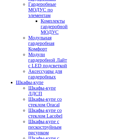
Гардеробные
МОДУС по
элементам
Комплекты
гардеробной
МОДУС
Модульная
гардеробная
Комфорт
Модули
гардеробной Лайт
с LED подсветкой
Аксессуары для
гардеробных
Шкафы-купе
Шкафы-купе
ЛДСП
Шкафы-купе со
стеклом Oracal
Шкафы-купе со
стеклом Lacobel
Шкафы-купе с
пескоструйным
рисунком
Шкафы-купе с