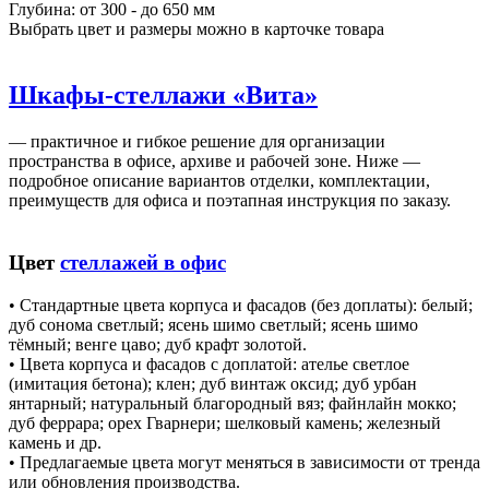
Глубина: от 300 - до 650 мм
Выбрать цвет и размеры можно в карточке товара
Шкафы-стеллажи «Вита»
— практичное и гибкое решение для организации
пространства в офисе, архиве и рабочей зоне. Ниже —
подробное описание вариантов отделки, комплектации,
преимуществ для офиса и поэтапная инструкция по заказу.
Цвет
стеллажей в офис
• Стандартные цвета корпуса и фасадов (без доплаты): белый;
дуб сонома светлый; ясень шимо светлый; ясень шимо
тёмный; венге цаво; дуб крафт золотой.
• Цвета корпуса и фасадов с доплатой: ателье светлое
(имитация бетона); клен; дуб винтаж оксид; дуб урбан
янтарный; натуральный благородный вяз; файнлайн мокко;
дуб феррара; орех Гварнери; шелковый камень; железный
камень и др.
• Предлагаемые цвета могут меняться в зависимости от тренда
или обновления производства.