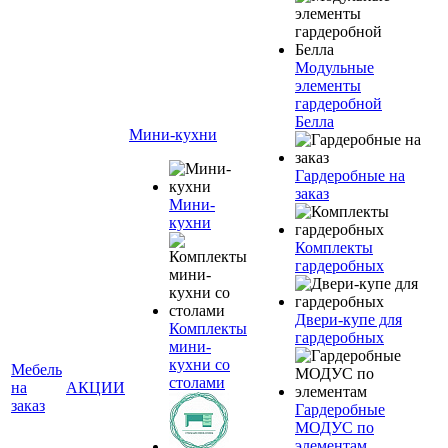
Модульные
элементы
гардеробной
Белла
Мини-кухни
Гардеробные на
заказ
Мини-
кухни
Комплекты
гардеробных
Двери-купе для
Комплекты
гардеробных
мини-
кухни со
Мебель
столами
на
АКЦИИ
заказ
Гардеробные
МОДУС по
элементам