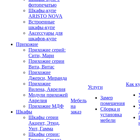
фотопечатью
Шкафы-купе
ARISTO NOVA
Встроенные
шкафы-купе
Аксессуары для
шкафов-купе
Прихожие
Прихожие серий:
Сити, Мари
Прихожие серии
Вита, Витас
Прихожие
Джерси, Миранда
Прихожие
Как к
Услуги
Вилена, Аврелия
Модули прихожей
Замер
Аврелия
Мебель
помещения
Прихожие МДФ
на
Сборка и
Шкафы
заказ
установка
Шкафы серии
мебели
Акцент, Этюд,
Уют, Гамма
Шкафы серии:
Бронкс, Стелла,