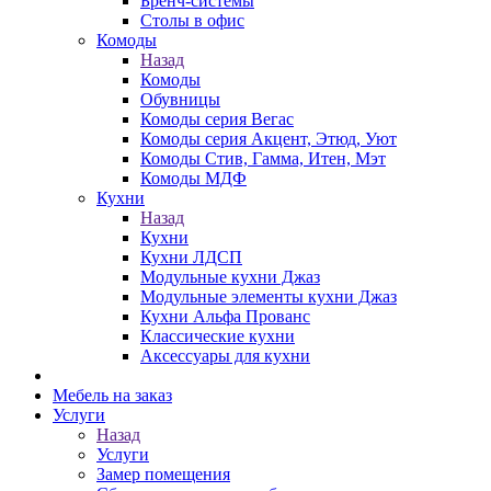
Бренч-системы
Столы в офис
Комоды
Назад
Комоды
Обувницы
Комоды серия Вегас
Комоды серия Акцент, Этюд, Уют
Комоды Стив, Гамма, Итен, Мэт
Комоды МДФ
Кухни
Назад
Кухни
Кухни ЛДСП
Модульные кухни Джаз
Модульные элементы кухни Джаз
Кухни Альфа Прованс
Классические кухни
Аксессуары для кухни
Мебель на заказ
Услуги
Назад
Услуги
Замер помещения