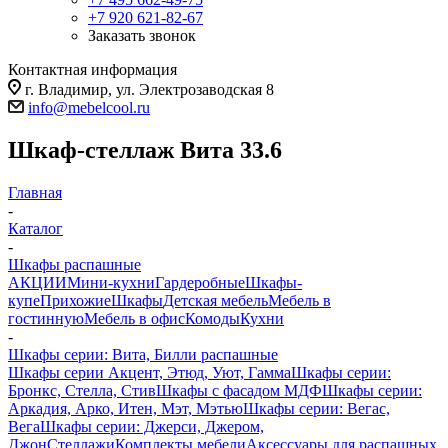
+7 920 621-82-67
Заказать звонок
Контактная информация
г. Владимир, ул. Электрозаводская 8
info@mebelcool.ru
Шкаф-стеллаж Вита 33.6
Главная
-
Каталог
-
Шкафы распашные
АКЦИИ
Мини-кухни
Гардеробные
Шкафы-
купе
Прихожие
Шкафы
Детская мебель
Мебель в
гостинную
Мебель в офис
Комоды
Кухни
-
Шкафы серии: Вита, Билли распашные
Шкафы серии Акцент, Этюд, Уют, Гамма
Шкафы серии:
Бронкс, Стелла, Стив
Шкафы с фасадом МДФ
Шкафы серии:
Аркадия, Арко, Итен, Мэт, Мэтью
Шкафы серии: Вегас,
Вега
Шкафы серии: Джерси, Джером,
Джон
Стеллажи
Комплекты мебели
Аксессуары для распашных