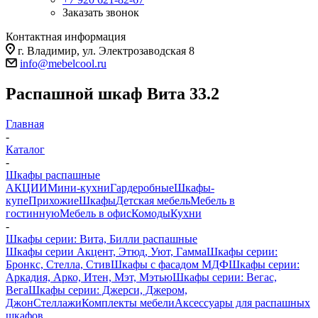
Заказать звонок
Контактная информация
г. Владимир, ул. Электрозаводская 8
info@mebelcool.ru
Распашной шкаф Вита 33.2
Главная
-
Каталог
-
Шкафы распашные
АКЦИИ
Мини-кухни
Гардеробные
Шкафы-
купе
Прихожие
Шкафы
Детская мебель
Мебель в
гостинную
Мебель в офис
Комоды
Кухни
-
Шкафы серии: Вита, Билли распашные
Шкафы серии Акцент, Этюд, Уют, Гамма
Шкафы серии:
Бронкс, Стелла, Стив
Шкафы с фасадом МДФ
Шкафы серии:
Аркадия, Арко, Итен, Мэт, Мэтью
Шкафы серии: Вегас,
Вега
Шкафы серии: Джерси, Джером,
Джон
Стеллажи
Комплекты мебели
Аксессуары для распашных
шкафов