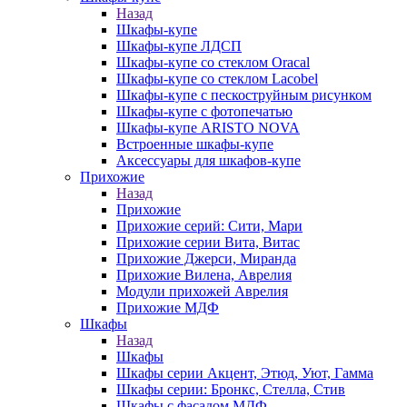
Назад
Шкафы-купе
Шкафы-купе ЛДСП
Шкафы-купе со стеклом Oracal
Шкафы-купе со стеклом Lacobel
Шкафы-купе с пескоструйным рисунком
Шкафы-купе с фотопечатью
Шкафы-купе ARISTO NOVA
Встроенные шкафы-купе
Аксессуары для шкафов-купе
Прихожие
Назад
Прихожие
Прихожие серий: Сити, Мари
Прихожие серии Вита, Витас
Прихожие Джерси, Миранда
Прихожие Вилена, Аврелия
Модули прихожей Аврелия
Прихожие МДФ
Шкафы
Назад
Шкафы
Шкафы серии Акцент, Этюд, Уют, Гамма
Шкафы серии: Бронкс, Стелла, Стив
Шкафы с фасадом МДФ