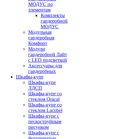
МОДУС по
элементам
Комплекты
гардеробной
МОДУС
Модульная
гардеробная
Комфорт
Модули
гардеробной Лайт
с LED подсветкой
Аксессуары для
гардеробных
Шкафы-купе
Шкафы-купе
ЛДСП
Шкафы-купе со
стеклом Oracal
Шкафы-купе со
стеклом Lacobel
Шкафы-купе с
пескоструйным
рисунком
Шкафы-купе с
фотопечатью