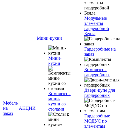
Модульные
элементы
гардеробной
Белла
Мини-кухни
Гардеробные на
заказ
Мини-
кухни
Комплекты
гардеробных
Двери-купе для
Комплекты
гардеробных
мини-
Мебель
кухни со
на
АКЦИИ
столами
заказ
Гардеробные
МОДУС по
элементам