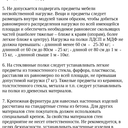
5. Не допускается подвергать предметы мебели
несвойственной нагрузке. Вещи и предметы следует
размещать внутри модулей таким образом, чтобы добиться
равномерного распределения нагрузки по всей имеющейся
площади и обеспечить необходимое равновесие скользящих
частей (наиболее тяжелые – ближе к краям (опорам), более
легкие ближе к центру). Нагрузка на полки ЛДСП и МДФ не
должна превышать: - длинной менее 60 см - 25-30 кг; -
длинной от 60 см до 80см - 25 кг; - длиной от 80 см до 1 м -
15 кг, - длинной свыше 1 м - 10кг.
6. На стеклянные полки следует устанавливать легкие
предметы из тонкостенного стекла, фарфора, пластмассы,
расставляя их равномерно по всей площади, не превышая
допустимой нагрузки (7 кг). Тяжелые предметы из керамики,
толстостенного стекла, металла и т.п. следует устанавливать
на полки из древесных материалов.
7. Крепежная фурнитура для навесных настенных изделий
рассчитана на стандартные стены из бетона. Для других
материалов стен покупатель должен использовать
специальный крепеж. За свойства материалов стен
предприятие не несет ответственности. Не рекомендуется, в
целях безопасности, устанавливать настенные изделия в