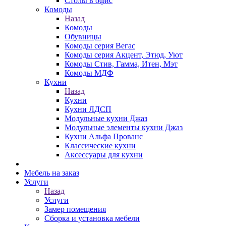
Столы в офис
Комоды
Назад
Комоды
Обувницы
Комоды серия Вегас
Комоды серия Акцент, Этюд, Уют
Комоды Стив, Гамма, Итен, Мэт
Комоды МДФ
Кухни
Назад
Кухни
Кухни ЛДСП
Модульные кухни Джаз
Модульные элементы кухни Джаз
Кухни Альфа Прованс
Классические кухни
Аксессуары для кухни
Мебель на заказ
Услуги
Назад
Услуги
Замер помещения
Сборка и установка мебели