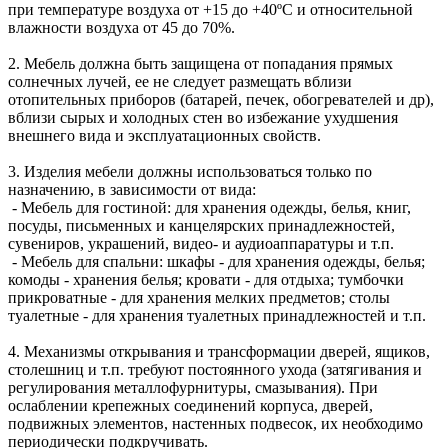
при температуре воздуха от +15 до +40ºС и относительной
влажности воздуха от 45 до 70%.
2. Мебель должна быть защищена от попадания прямых
солнечных лучей, ее не следует размещать вблизи
отопительных приборов (батарей, печек, обогревателей и др),
вблизи сырых и холодных стен во избежание ухудшения
внешнего вида и эксплуатационных свойств.
3. Изделия мебели должны использоваться только по
назначению, в зависимости от вида:
- Мебель для гостиной: для хранения одежды, белья, книг,
посуды, письменных и канцелярских принадлежностей,
сувениров, украшений, видео- и аудиоаппаратуры и т.п.
- Мебель для спальни: шкафы - для хранения одежды, белья;
комоды - хранения белья; кровати - для отдыха; тумбочки
прикроватные - для хранения мелких предметов; столы
туалетные - для хранения туалетных принадлежностей и т.п.
4. Механизмы открывания и трансформации дверей, ящиков,
столешниц и т.п. требуют постоянного ухода (затягивания и
регулирования металлофурнитуры, смазывания). При
ослаблении крепежных соединений корпуса, дверей,
подвижных элементов, настенных подвесок, их необходимо
периодически подкручивать.