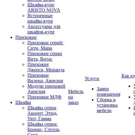
Шкафы-купе
ARISTO NOVA
Встроенные
шкафы-купе
Аксессуары для
шкафов-купе
Прихожие
Прихожие серий:
Сити, Мари
Прихожие серии
Вита, Витас
Прихожие
Джерси, Миранда
Прихожие
Как к
Услуги
Вилена, Аврелия
Модули прихожей
Замер
Аврелия
Мебель
помещения
Прихожие МДФ
на
Сборка и
Шкафы
заказ
установка
Шкафы серии
мебели
Акцент, Этюд,
Уют, Гамма
Шкафы серии:
Бронкс, Стелла,
Стив