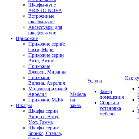
Шкафы-купе
ARISTO NOVA
Встроенные
шкафы-купе
Аксессуары для
шкафов-купе
Прихожие
Прихожие серий:
Сити, Мари
Прихожие серии
Вита, Витас
Прихожие
Джерси, Миранда
Прихожие
Как к
Услуги
Вилена, Аврелия
Модули прихожей
Замер
Аврелия
Мебель
помещения
Прихожие МДФ
на
Сборка и
Шкафы
заказ
установка
Шкафы серии
мебели
Акцент, Этюд,
Уют, Гамма
Шкафы серии:
Бронкс, Стелла,
Стив