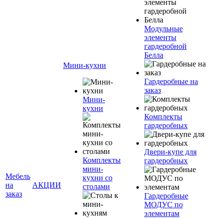
Модульные
элементы
гардеробной
Белла
Мини-кухни
Гардеробные на
заказ
Мини-
кухни
Комплекты
гардеробных
Двери-купе для
Комплекты
гардеробных
мини-
Мебель
кухни со
на
АКЦИИ
столами
заказ
Гардеробные
МОДУС по
элементам