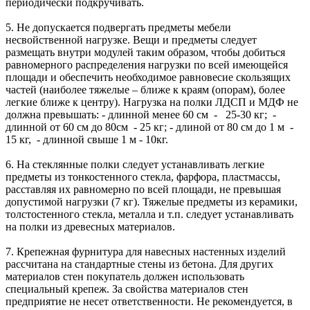
периодически подкручивать.
5. Не допускается подвергать предметы мебели
несвойственной нагрузке. Вещи и предметы следует
размещать внутри модулей таким образом, чтобы добиться
равномерного распределения нагрузки по всей имеющейся
площади и обеспечить необходимое равновесие скользящих
частей (наиболее тяжелые – ближе к краям (опорам), более
легкие ближе к центру). Нагрузка на полки ЛДСП и МДФ не
должна превышать: - длинной менее 60 см - 25-30 кг; -
длинной от 60 см до 80см - 25 кг; - длиной от 80 см до 1 м -
15 кг, - длинной свыше 1 м - 10кг.
6. На стеклянные полки следует устанавливать легкие
предметы из тонкостенного стекла, фарфора, пластмассы,
расставляя их равномерно по всей площади, не превышая
допустимой нагрузки (7 кг). Тяжелые предметы из керамики,
толстостенного стекла, металла и т.п. следует устанавливать
на полки из древесных материалов.
7. Крепежная фурнитура для навесных настенных изделий
рассчитана на стандартные стены из бетона. Для других
материалов стен покупатель должен использовать
специальный крепеж. За свойства материалов стен
предприятие не несет ответственности. Не рекомендуется, в