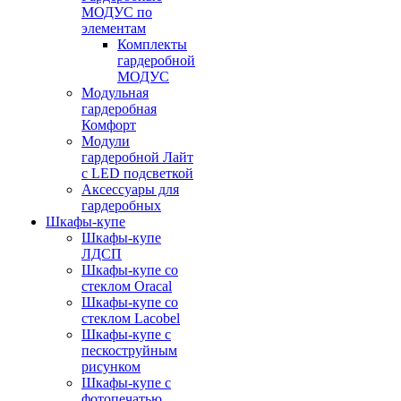
МОДУС по
элементам
Комплекты
гардеробной
МОДУС
Модульная
гардеробная
Комфорт
Модули
гардеробной Лайт
с LED подсветкой
Аксессуары для
гардеробных
Шкафы-купе
Шкафы-купе
ЛДСП
Шкафы-купе со
стеклом Oracal
Шкафы-купе со
стеклом Lacobel
Шкафы-купе с
пескоструйным
рисунком
Шкафы-купе с
фотопечатью