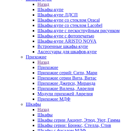
Назад
Шкафы-купе
Шкафы-купе ЛДСП
Шкафы-купе со стеклом Oracal
Шкафы-купе со стеклом Lacobel
Шкафы-купе с пескоструйным рисунком
Шкафы-купе с фотопечатью
Шкафы-купе ARISTO NOVA
Встроенные шкафы-купе
Аксессуары для шкафов-купе
Прихожие
Назад
Прихожие
Прихожие серий: Сити, Мари
Прихожие серии Вита, Витас
Прихожие Джерси, Миранда
Прихожие Вилена, Аврелия
Модули прихожей Аврелия
Прихожие МДФ
Шкафы
Назад
Шкафы
Шкафы серии Акцент, Этюд, Уют, Гамма
Шкафы серии: Бронкс, Стелла, Стив
Шкафы с фасадом МДФ