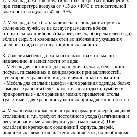
1. Мебель должна эксплуатироваться в крытых помещениях
при температуре воздуха от +15 до +40ºС и относительной
влажности воздуха от 45 до 70%.
2. Мебель должна быть защищена от попадания прямых
солнечных лучей, ее не следует размещать вблизи
отопительных приборов (батарей, печек, обогревателей и др),
вблизи сырых и холодных стен во избежание ухудшения
внешнего вида и эксплуатационных свойств.
3. Изделия мебели должны использоваться только по
назначению, в зависимости от вида:
- Мебель для гостиной: для хранения одежды, белья, книг,
посуды, письменных и канцелярских принадлежностей,
сувениров, украшений, видео- и аудиоаппаратуры и т.п.
- Мебель для спальни: шкафы - для хранения одежды, белья;
комоды - хранения белья; кровати - для отдыха; тумбочки
прикроватные - для хранения мелких предметов; столы
туалетные - для хранения туалетных принадлежностей и т.п.
4. Механизмы открывания и трансформации дверей, ящиков,
столешниц и т.п. требуют постоянного ухода (затягивания и
регулирования металлофурнитуры, смазывания). При
ослаблении крепежных соединений корпуса, дверей,
подвижных элементов, настенных подвесок, их необходимо