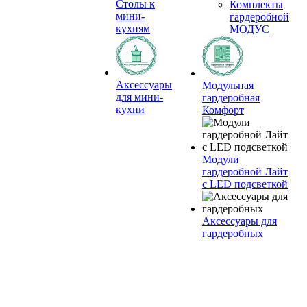
Столы к
Комплекты
мини-
гардеробной
кухням
МОДУС
Аксессуары
Модульная
для мини-
гардеробная
кухни
Комфорт
Модули
гардеробной Лайт
с LED подсветкой
Аксессуары для
гардеробных