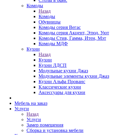
Столы в офис
Комоды
Назад
Комоды
Обувницы
Комоды серия Вегас
Комоды серия Акцент, Этюд, Уют
Комоды Стив, Гамма, Итен, Мэт
Комоды МДФ
Кухни
Назад
Кухни
Кухни ЛДСП
Модульные кухни Джаз
Модульные элементы кухни Джаз
Кухни Альфа Прованс
Классические кухни
Аксессуары для кухни
Мебель на заказ
Услуги
Назад
Услуги
Замер помещения
Сборка и установка мебели