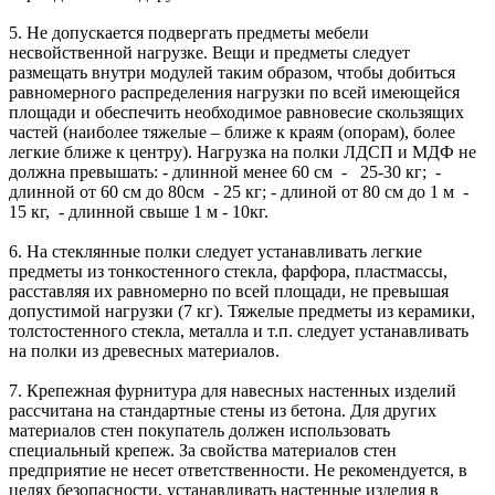
5. Не допускается подвергать предметы мебели
несвойственной нагрузке. Вещи и предметы следует
размещать внутри модулей таким образом, чтобы добиться
равномерного распределения нагрузки по всей имеющейся
площади и обеспечить необходимое равновесие скользящих
частей (наиболее тяжелые – ближе к краям (опорам), более
легкие ближе к центру). Нагрузка на полки ЛДСП и МДФ не
должна превышать: - длинной менее 60 см - 25-30 кг; -
длинной от 60 см до 80см - 25 кг; - длиной от 80 см до 1 м -
15 кг, - длинной свыше 1 м - 10кг.
6. На стеклянные полки следует устанавливать легкие
предметы из тонкостенного стекла, фарфора, пластмассы,
расставляя их равномерно по всей площади, не превышая
допустимой нагрузки (7 кг). Тяжелые предметы из керамики,
толстостенного стекла, металла и т.п. следует устанавливать
на полки из древесных материалов.
7. Крепежная фурнитура для навесных настенных изделий
рассчитана на стандартные стены из бетона. Для других
материалов стен покупатель должен использовать
специальный крепеж. За свойства материалов стен
предприятие не несет ответственности. Не рекомендуется, в
целях безопасности, устанавливать настенные изделия в