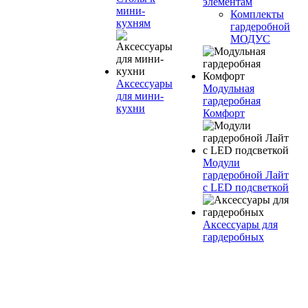
элементам
мини-
Комплекты
кухням
гардеробной
МОДУС
Аксессуары
Модульная
для мини-
гардеробная
кухни
Комфорт
Модули
гардеробной Лайт
с LED подсветкой
Аксессуары для
гардеробных