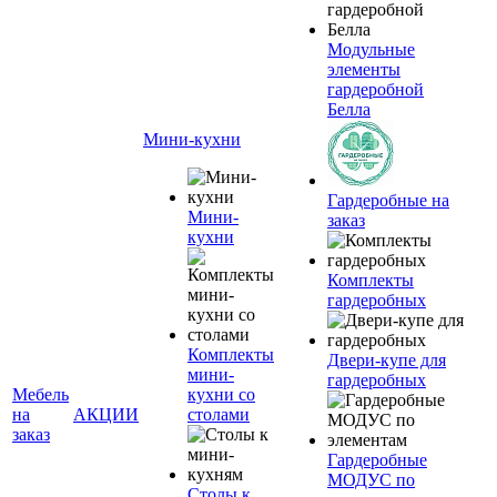
Модульные
элементы
гардеробной
Белла
Мини-кухни
Гардеробные на
Мини-
заказ
кухни
Комплекты
гардеробных
Комплекты
Двери-купе для
мини-
гардеробных
Мебель
кухни со
на
АКЦИИ
столами
заказ
Гардеробные
МОДУС по
Столы к