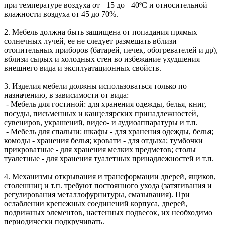
при температуре воздуха от +15 до +40ºС и относительной
влажности воздуха от 45 до 70%.
2. Мебель должна быть защищена от попадания прямых
солнечных лучей, ее не следует размещать вблизи
отопительных приборов (батарей, печек, обогревателей и др),
вблизи сырых и холодных стен во избежание ухудшения
внешнего вида и эксплуатационных свойств.
3. Изделия мебели должны использоваться только по
назначению, в зависимости от вида:
- Мебель для гостиной: для хранения одежды, белья, книг,
посуды, письменных и канцелярских принадлежностей,
сувениров, украшений, видео- и аудиоаппаратуры и т.п.
- Мебель для спальни: шкафы - для хранения одежды, белья;
комоды - хранения белья; кровати - для отдыха; тумбочки
прикроватные - для хранения мелких предметов; столы
туалетные - для хранения туалетных принадлежностей и т.п.
4. Механизмы открывания и трансформации дверей, ящиков,
столешниц и т.п. требуют постоянного ухода (затягивания и
регулирования металлофурнитуры, смазывания). При
ослаблении крепежных соединений корпуса, дверей,
подвижных элементов, настенных подвесок, их необходимо
периодически подкручивать.