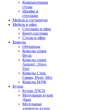
Компьютерные
столы
Шкафы и
стеллажи
Мебель в гостинную
Мебель в офис
Стеллажи в офис
Бренч-системы
Столы в офис
Комоды
Обувницы
Комоды серия
Вегас
Комоды серия
Акцент, Этюд,
Уют
Комоды Стив,
Гамма, Итен, Мэт
Комоды МДФ
Кухни
Кухни ЛДСП
Модульные кухни
Джаз
Модульные
элементы кухни