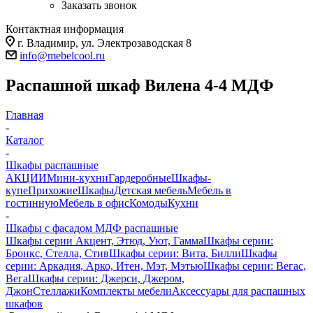
Заказать звонок
Контактная информация
г. Владимир, ул. Электрозаводская 8
info@mebelcool.ru
Распашной шкаф Вилена 4-4 МДФ
Главная
-
Каталог
-
Шкафы распашные
АКЦИИ
Мини-кухни
Гардеробные
Шкафы-
купе
Прихожие
Шкафы
Детская мебель
Мебель в
гостинную
Мебель в офис
Комоды
Кухни
-
Шкафы с фасадом МДФ распашные
Шкафы серии Акцент, Этюд, Уют, Гамма
Шкафы серии:
Бронкс, Стелла, Стив
Шкафы серии: Вита, Билли
Шкафы
серии: Аркадия, Арко, Итен, Мэт, Мэтью
Шкафы серии: Вегас,
Вега
Шкафы серии: Джерси, Джером,
Джон
Стеллажи
Комплекты мебели
Аксессуары для распашных
шкафов