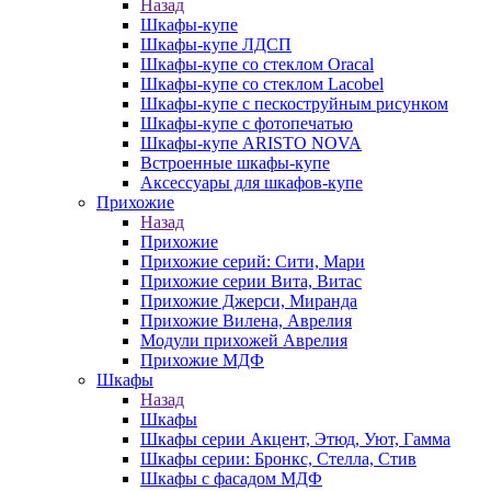
Назад
Шкафы-купе
Шкафы-купе ЛДСП
Шкафы-купе со стеклом Oracal
Шкафы-купе со стеклом Lacobel
Шкафы-купе с пескоструйным рисунком
Шкафы-купе с фотопечатью
Шкафы-купе ARISTO NOVA
Встроенные шкафы-купе
Аксессуары для шкафов-купе
Прихожие
Назад
Прихожие
Прихожие серий: Сити, Мари
Прихожие серии Вита, Витас
Прихожие Джерси, Миранда
Прихожие Вилена, Аврелия
Модули прихожей Аврелия
Прихожие МДФ
Шкафы
Назад
Шкафы
Шкафы серии Акцент, Этюд, Уют, Гамма
Шкафы серии: Бронкс, Стелла, Стив
Шкафы с фасадом МДФ