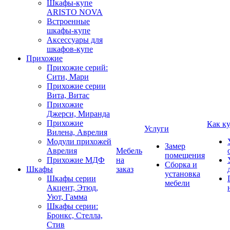
Шкафы-купе
ARISTO NOVA
Встроенные
шкафы-купе
Аксессуары для
шкафов-купе
Прихожие
Прихожие серий:
Сити, Мари
Прихожие серии
Вита, Витас
Прихожие
Джерси, Миранда
Прихожие
Как к
Услуги
Вилена, Аврелия
Модули прихожей
Замер
Аврелия
Мебель
помещения
Прихожие МДФ
на
Сборка и
Шкафы
заказ
установка
Шкафы серии
мебели
Акцент, Этюд,
Уют, Гамма
Шкафы серии:
Бронкс, Стелла,
Стив