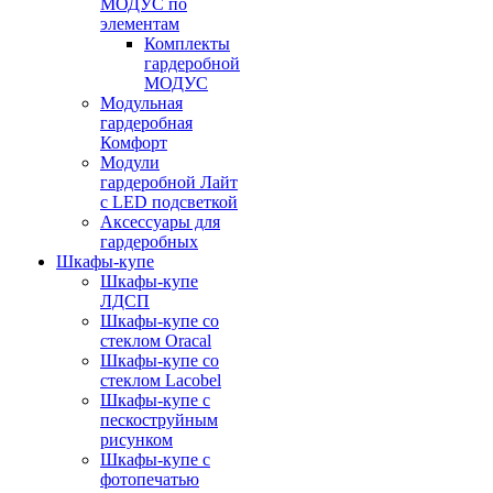
МОДУС по
элементам
Комплекты
гардеробной
МОДУС
Модульная
гардеробная
Комфорт
Модули
гардеробной Лайт
с LED подсветкой
Аксессуары для
гардеробных
Шкафы-купе
Шкафы-купе
ЛДСП
Шкафы-купе со
стеклом Oracal
Шкафы-купе со
стеклом Lacobel
Шкафы-купе с
пескоструйным
рисунком
Шкафы-купе с
фотопечатью