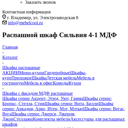
Заказать звонок
Контактная информация
г. Владимир, ул. Электрозаводская 8
info@mebelcool.ru
Распашной шкаф Сильвия 4-1 МДФ
Главная
-
Каталог
-
Шкафы распашные
АКЦИИ
Мини-кухни
Гардеробные
Шкафы-
купе
Прихожие
Шкафы
Детская мебель
Мебель в
гостинную
Мебель в офис
Комоды
Кухни
-
Шкафы с фасадом МДФ распашные
Шкафы серии Акцент, Этюд, Уют, Гамма
Шкафы серии:
Бронкс, Стелла, Стив
Шкафы серии: Вита, Билли
Шкафы
серии: Аркадия, Арко, Итен, Мэт, Мэтью
Шкафы серии: Вегас,
Вега
Шкафы серии: Джерси, Джером,
Джон
Стеллажи
Комплекты мебели
Аксессуары для распашных
шкафов