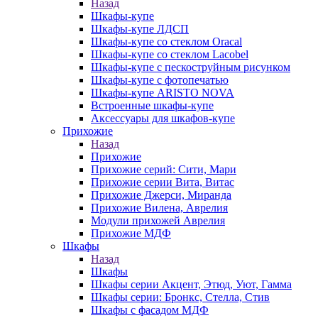
Назад
Шкафы-купе
Шкафы-купе ЛДСП
Шкафы-купе со стеклом Oracal
Шкафы-купе со стеклом Lacobel
Шкафы-купе с пескоструйным рисунком
Шкафы-купе с фотопечатью
Шкафы-купе ARISTO NOVA
Встроенные шкафы-купе
Аксессуары для шкафов-купе
Прихожие
Назад
Прихожие
Прихожие серий: Сити, Мари
Прихожие серии Вита, Витас
Прихожие Джерси, Миранда
Прихожие Вилена, Аврелия
Модули прихожей Аврелия
Прихожие МДФ
Шкафы
Назад
Шкафы
Шкафы серии Акцент, Этюд, Уют, Гамма
Шкафы серии: Бронкс, Стелла, Стив
Шкафы с фасадом МДФ