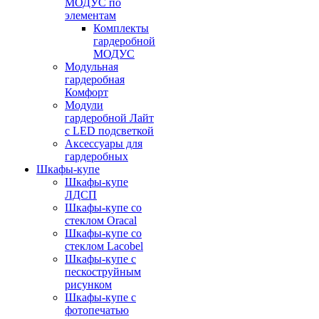
МОДУС по
элементам
Комплекты
гардеробной
МОДУС
Модульная
гардеробная
Комфорт
Модули
гардеробной Лайт
с LED подсветкой
Аксессуары для
гардеробных
Шкафы-купе
Шкафы-купе
ЛДСП
Шкафы-купе со
стеклом Oracal
Шкафы-купе со
стеклом Lacobel
Шкафы-купе с
пескоструйным
рисунком
Шкафы-купе с
фотопечатью