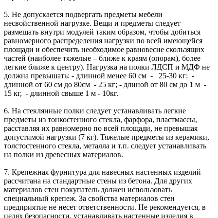
5. Не допускается подвергать предметы мебели
несвойственной нагрузке. Вещи и предметы следует
размещать внутри модулей таким образом, чтобы добиться
равномерного распределения нагрузки по всей имеющейся
площади и обеспечить необходимое равновесие скользящих
частей (наиболее тяжелые – ближе к краям (опорам), более
легкие ближе к центру). Нагрузка на полки ЛДСП и МДФ не
должна превышать: - длинной менее 60 см - 25-30 кг; -
длинной от 60 см до 80см - 25 кг; - длиной от 80 см до 1 м -
15 кг, - длинной свыше 1 м - 10кг.
6. На стеклянные полки следует устанавливать легкие
предметы из тонкостенного стекла, фарфора, пластмассы,
расставляя их равномерно по всей площади, не превышая
допустимой нагрузки (7 кг). Тяжелые предметы из керамики,
толстостенного стекла, металла и т.п. следует устанавливать
на полки из древесных материалов.
7. Крепежная фурнитура для навесных настенных изделий
рассчитана на стандартные стены из бетона. Для других
материалов стен покупатель должен использовать
специальный крепеж. За свойства материалов стен
предприятие не несет ответственности. Не рекомендуется, в
целях безопасности, устанавливать настенные изделия в