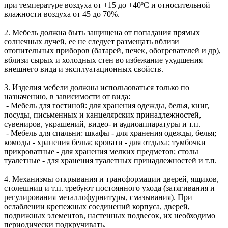
при температуре воздуха от +15 до +40ºС и относительной
влажности воздуха от 45 до 70%.
2. Мебель должна быть защищена от попадания прямых
солнечных лучей, ее не следует размещать вблизи
отопительных приборов (батарей, печек, обогревателей и др),
вблизи сырых и холодных стен во избежание ухудшения
внешнего вида и эксплуатационных свойств.
3. Изделия мебели должны использоваться только по
назначению, в зависимости от вида:
- Мебель для гостиной: для хранения одежды, белья, книг,
посуды, письменных и канцелярских принадлежностей,
сувениров, украшений, видео- и аудиоаппаратуры и т.п.
- Мебель для спальни: шкафы - для хранения одежды, белья;
комоды - хранения белья; кровати - для отдыха; тумбочки
прикроватные - для хранения мелких предметов; столы
туалетные - для хранения туалетных принадлежностей и т.п.
4. Механизмы открывания и трансформации дверей, ящиков,
столешниц и т.п. требуют постоянного ухода (затягивания и
регулирования металлофурнитуры, смазывания). При
ослаблении крепежных соединений корпуса, дверей,
подвижных элементов, настенных подвесок, их необходимо
периодически подкручивать.