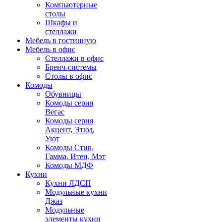
Компьютерные
столы
Шкафы и
стеллажи
Мебель в гостинную
Мебель в офис
Стеллажи в офис
Бренч-системы
Столы в офис
Комоды
Обувницы
Комоды серия
Вегас
Комоды серия
Акцент, Этюд,
Уют
Комоды Стив,
Гамма, Итен, Мэт
Комоды МДФ
Кухни
Кухни ЛДСП
Модульные кухни
Джаз
Модульные
элементы кухни