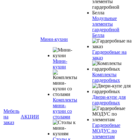
Модульные
элементы
гардеробной
Белла
Мини-кухни
Гардеробные на
заказ
Мини-
кухни
Комплекты
гардеробных
Двери-купе для
Комплекты
гардеробных
мини-
Мебель
кухни со
на
АКЦИИ
столами
заказ
Гардеробные
МОДУС по
элементам
Столы к