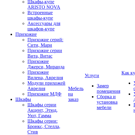
Шкафы-купе
ARISTO NOVA
Встроенные
шкафы-купе
Аксессуары для
шкафов-купе
Прихожие
Прихожие серий:
Сити, Мари
Прихожие серии
Вита, Витас
Прихожие
Джерси, Миранда
Прихожие
Как к
Услуги
Вилена, Аврелия
Модули прихожей
Замер
Аврелия
Мебель
помещения
Прихожие МДФ
на
Сборка и
Шкафы
заказ
установка
Шкафы серии
мебели
Акцент, Этюд,
Уют, Гамма
Шкафы серии:
Бронкс, Стелла,
Стив