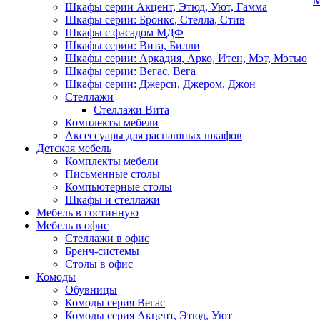
М
Шкафы серии Акцент, Этюд, Уют, Гамма
Шкафы серии: Бронкс, Стелла, Стив
Шкафы с фасадом МДФ
Шкафы серии: Вита, Билли
Шкафы серии: Аркадия, Арко, Итен, Мэт, Мэтью
Шкафы серии: Вегас, Вега
Шкафы серии: Джерси, Джером, Джон
Стеллажи
Стеллажи Вита
Комплекты мебели
Аксессуары для распашных шкафов
Детская мебель
Комплекты мебели
Письменные столы
Компьютерные столы
Шкафы и стеллажи
Мебель в гостинную
Мебель в офис
Стеллажи в офис
Бренч-системы
Столы в офис
Комоды
Обувницы
Комоды серия Вегас
Комоды серия Акцент, Этюд, Уют