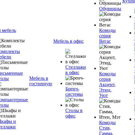
Кухн
Обувницы
я мебель
Комоды
серия
Мебель в офис
Вегас
омплекты
ебели
Стеллажи
в офис
исьменные
Комоды
Мебель в
толы
серия
гостинную
Акцент,
Бренч-
Этюд,
системы
Уют
омпьютерные
толы
Столы в
офис
кафы и
Комоды
теллажи
Стив,
Гамма,