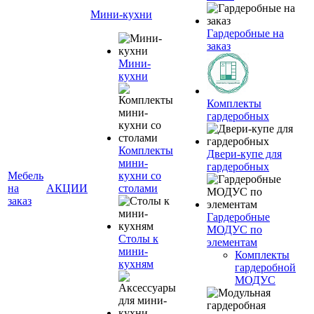
Мини-кухни
Гардеробные на
заказ
Мини-
кухни
Комплекты
гардеробных
Комплекты
Двери-купе для
мини-
гардеробных
Мебель
кухни со
на
АКЦИИ
столами
заказ
Гардеробные
МОДУС по
Столы к
элементам
мини-
Комплекты
кухням
гардеробной
МОДУС