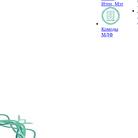
Итен, Мэт
Комоды
МДФ