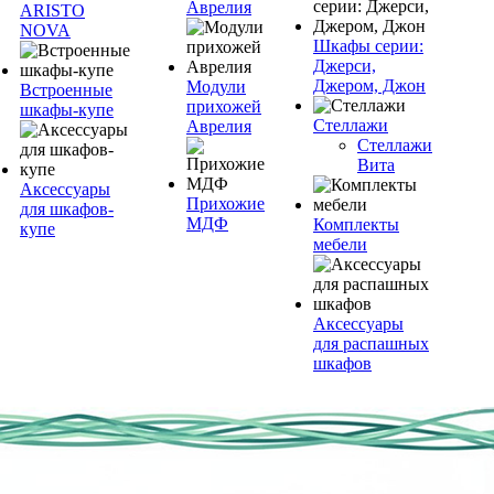
Аврелия
ARISTO
NOVA
Шкафы серии:
Джерси,
Джером, Джон
Модули
Встроенные
прихожей
шкафы-купе
Стеллажи
Аврелия
Стеллажи
Вита
Аксессуары
Прихожие
для шкафов-
МДФ
Комплекты
купе
мебели
Аксессуары
для распашных
шкафов