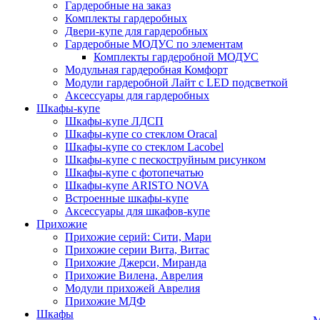
Гардеробные на заказ
Комплекты гардеробных
Двери-купе для гардеробных
Гардеробные МОДУС по элементам
Комплекты гардеробной МОДУС
Модульная гардеробная Комфорт
Модули гардеробной Лайт с LED подсветкой
Аксессуары для гардеробных
Шкафы-купе
Шкафы-купе ЛДСП
Шкафы-купе со стеклом Oracal
Шкафы-купе со стеклом Lacobel
Шкафы-купе с пескоструйным рисунком
Шкафы-купе с фотопечатью
Шкафы-купе ARISTO NOVA
Встроенные шкафы-купе
Аксессуары для шкафов-купе
Прихожие
Прихожие серий: Сити, Мари
Прихожие серии Вита, Витас
Прихожие Джерси, Миранда
Прихожие Вилена, Аврелия
Модули прихожей Аврелия
Прихожие МДФ
Шкафы