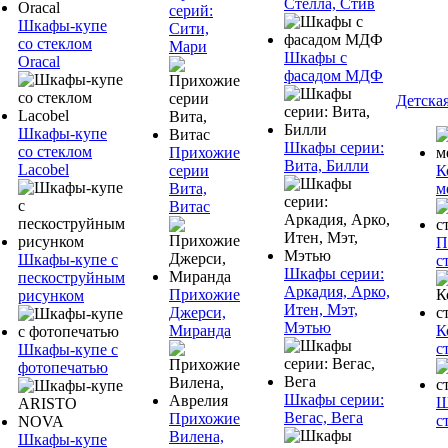
Стелла, Стив
серий:
Шкафы-купе
Сити,
со стеклом
Мари
Шкафы с
Oracal
фасадом МДФ
Детска
Шкафы-купе
Шкафы серии:
со стеклом
Прихожие
Вита, Билли
Lacobel
серии
К
Вита,
м
Витас
П
Шкафы-купе с
с
Шкафы серии:
пескоструйным
Аркадия, Арко,
Прихожие
рисунком
Итен, Мэт,
Джерси,
Мэтью
Миранда
К
с
Шкафы-купе с
фотопечатью
Шкафы серии:
Ш
Вегас, Вега
Прихожие
с
Вилена,
Шкафы-купе