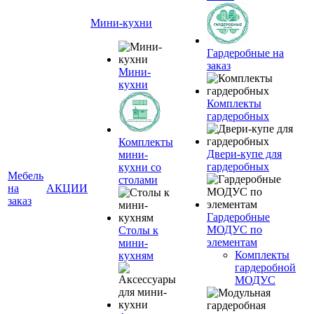
Мини-кухни
Гардеробные на
заказ
Мини-
кухни
Комплекты
гардеробных
Комплекты
Двери-купе для
мини-
гардеробных
кухни со
Мебель
столами
на
АКЦИИ
заказ
Гардеробные
МОДУС по
Столы к
элементам
мини-
Комплекты
кухням
гардеробной
МОДУС