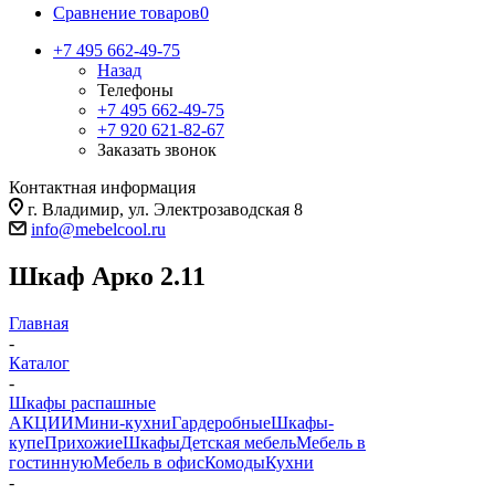
Сравнение товаров
0
+7 495 662-49-75
Назад
Телефоны
+7 495 662-49-75
+7 920 621-82-67
Заказать звонок
Контактная информация
г. Владимир, ул. Электрозаводская 8
info@mebelcool.ru
Шкаф Арко 2.11
Главная
-
Каталог
-
Шкафы распашные
АКЦИИ
Мини-кухни
Гардеробные
Шкафы-
купе
Прихожие
Шкафы
Детская мебель
Мебель в
гостинную
Мебель в офис
Комоды
Кухни
-