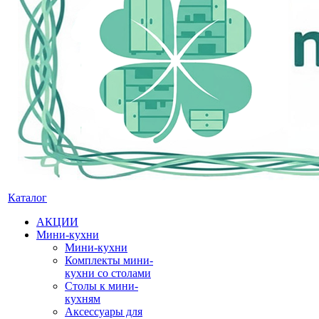
Каталог
АКЦИИ
Мини-кухни
Мини-кухни
Комплекты мини-
кухни со столами
Столы к мини-
кухням
Аксессуары для