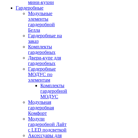
мини-кухни
Гардеробные
Модульные
элементы
гардеробной
Белла
Гардеробные на
заказ
Комплекты
гардеробных
Двери-купе для
гардеробных
Гардеробные
МОДУС по
элементам
Комплекты
гардеробной
МОДУС
Модульная
гардеробная
Комфорт
Модули
гардеробной Лайт
с LED подсветкой
Аксессуары для