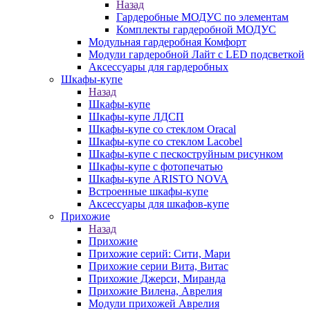
Назад
Гардеробные МОДУС по элементам
Комплекты гардеробной МОДУС
Модульная гардеробная Комфорт
Модули гардеробной Лайт с LED подсветкой
Аксессуары для гардеробных
Шкафы-купе
Назад
Шкафы-купе
Шкафы-купе ЛДСП
Шкафы-купе со стеклом Oracal
Шкафы-купе со стеклом Lacobel
Шкафы-купе с пескоструйным рисунком
Шкафы-купе с фотопечатью
Шкафы-купе ARISTO NOVA
Встроенные шкафы-купе
Аксессуары для шкафов-купе
Прихожие
Назад
Прихожие
Прихожие серий: Сити, Мари
Прихожие серии Вита, Витас
Прихожие Джерси, Миранда
Прихожие Вилена, Аврелия
Модули прихожей Аврелия