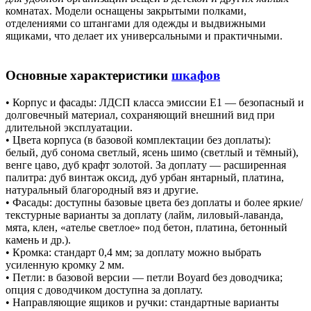
комнатах. Модели оснащены закрытыми полками,
отделениями со штангами для одежды и выдвижными
ящиками, что делает их универсальными и практичными.
Основные характеристики
шкафов
• Корпус и фасады: ЛДСП класса эмиссии Е1 — безопасный и
долговечный материал, сохраняющий внешний вид при
длительной эксплуатации.
• Цвета корпуса (в базовой комплектации без доплаты):
белый, дуб сонома светлый, ясень шимо (светлый и тёмный),
венге цаво, дуб крафт золотой. За доплату — расширенная
палитра: дуб винтаж оксид, дуб урбан янтарный, платина,
натуральный благородный вяз и другие.
• Фасады: доступны базовые цвета без доплаты и более яркие/
текстурные варианты за доплату (лайм, лиловый‑лаванда,
мята, клен, «ателье светлое» под бетон, платина, бетонный
камень и др.).
• Кромка: стандарт 0,4 мм; за доплату можно выбрать
усиленную кромку 2 мм.
• Петли: в базовой версии — петли Boyard без доводчика;
опция с доводчиком доступна за доплату.
• Направляющие ящиков и ручки: стандартные варианты