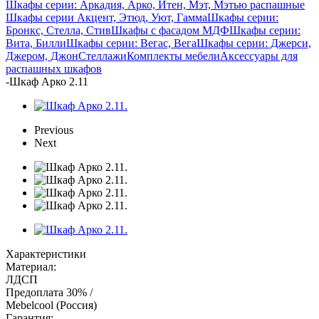
Шкафы серии: Аркадия, Арко, Итен, Мэт, Мэтью распашные
Шкафы серии Акцент, Этюд, Уют, Гамма
Шкафы серии:
Бронкс, Стелла, Стив
Шкафы с фасадом МДФ
Шкафы серии:
Вита, Билли
Шкафы серии: Вегас, Вега
Шкафы серии: Джерси,
Джером, Джон
Стеллажи
Комплекты мебели
Аксессуары для
распашных шкафов
-
Шкаф Арко 2.11
Previous
Next
Характеристики
Материал:
ЛДСП
Предоплата 30% /
Mebelcool (Россия)
Гарантия: