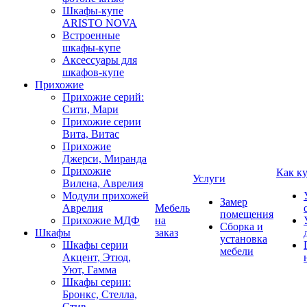
Шкафы-купе
ARISTO NOVA
Встроенные
шкафы-купе
Аксессуары для
шкафов-купе
Прихожие
Прихожие серий:
Сити, Мари
Прихожие серии
Вита, Витас
Прихожие
Джерси, Миранда
Прихожие
Как к
Услуги
Вилена, Аврелия
Модули прихожей
Замер
Аврелия
Мебель
помещения
Прихожие МДФ
на
Сборка и
Шкафы
заказ
установка
Шкафы серии
мебели
Акцент, Этюд,
Уют, Гамма
Шкафы серии:
Бронкс, Стелла,
Стив