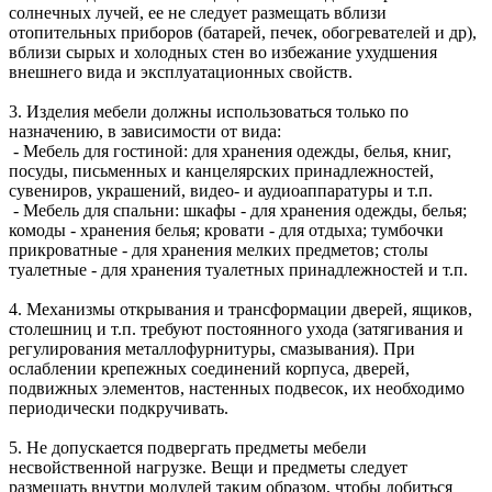
солнечных лучей, ее не следует размещать вблизи
отопительных приборов (батарей, печек, обогревателей и др),
вблизи сырых и холодных стен во избежание ухудшения
внешнего вида и эксплуатационных свойств.
3. Изделия мебели должны использоваться только по
назначению, в зависимости от вида:
- Мебель для гостиной: для хранения одежды, белья, книг,
посуды, письменных и канцелярских принадлежностей,
сувениров, украшений, видео- и аудиоаппаратуры и т.п.
- Мебель для спальни: шкафы - для хранения одежды, белья;
комоды - хранения белья; кровати - для отдыха; тумбочки
прикроватные - для хранения мелких предметов; столы
туалетные - для хранения туалетных принадлежностей и т.п.
4. Механизмы открывания и трансформации дверей, ящиков,
столешниц и т.п. требуют постоянного ухода (затягивания и
регулирования металлофурнитуры, смазывания). При
ослаблении крепежных соединений корпуса, дверей,
подвижных элементов, настенных подвесок, их необходимо
периодически подкручивать.
5. Не допускается подвергать предметы мебели
несвойственной нагрузке. Вещи и предметы следует
размещать внутри модулей таким образом, чтобы добиться