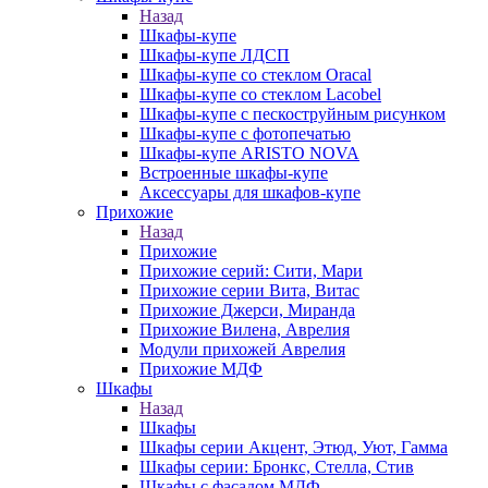
Назад
Шкафы-купе
Шкафы-купе ЛДСП
Шкафы-купе со стеклом Oracal
Шкафы-купе со стеклом Lacobel
Шкафы-купе с пескоструйным рисунком
Шкафы-купе с фотопечатью
Шкафы-купе ARISTO NOVA
Встроенные шкафы-купе
Аксессуары для шкафов-купе
Прихожие
Назад
Прихожие
Прихожие серий: Сити, Мари
Прихожие серии Вита, Витас
Прихожие Джерси, Миранда
Прихожие Вилена, Аврелия
Модули прихожей Аврелия
Прихожие МДФ
Шкафы
Назад
Шкафы
Шкафы серии Акцент, Этюд, Уют, Гамма
Шкафы серии: Бронкс, Стелла, Стив
Шкафы с фасадом МДФ