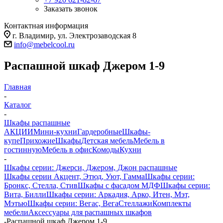
Заказать звонок
Контактная информация
г. Владимир, ул. Электрозаводская 8
info@mebelcool.ru
Распашной шкаф Джером 1-9
Главная
-
Каталог
-
Шкафы распашные
АКЦИИ
Мини-кухни
Гардеробные
Шкафы-
купе
Прихожие
Шкафы
Детская мебель
Мебель в
гостинную
Мебель в офис
Комоды
Кухни
-
Шкафы серии: Джерси, Джером, Джон распашные
Шкафы серии Акцент, Этюд, Уют, Гамма
Шкафы серии:
Бронкс, Стелла, Стив
Шкафы с фасадом МДФ
Шкафы серии:
Вита, Билли
Шкафы серии: Аркадия, Арко, Итен, Мэт,
Мэтью
Шкафы серии: Вегас, Вега
Стеллажи
Комплекты
мебели
Аксессуары для распашных шкафов
-
Распашной шкаф Джером 1-9