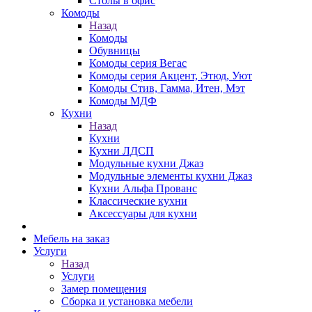
Столы в офис
Комоды
Назад
Комоды
Обувницы
Комоды серия Вегас
Комоды серия Акцент, Этюд, Уют
Комоды Стив, Гамма, Итен, Мэт
Комоды МДФ
Кухни
Назад
Кухни
Кухни ЛДСП
Модульные кухни Джаз
Модульные элементы кухни Джаз
Кухни Альфа Прованс
Классические кухни
Аксессуары для кухни
Мебель на заказ
Услуги
Назад
Услуги
Замер помещения
Сборка и установка мебели