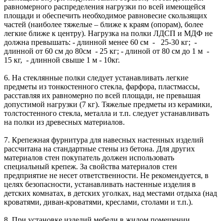
равномерного распределения нагрузки по всей имеющейся
площади и обеспечить необходимое равновесие скользящих
частей (наиболее тяжелые – ближе к краям (опорам), более
легкие ближе к центру). Нагрузка на полки ЛДСП и МДФ не
должна превышать: - длинной менее 60 см - 25-30 кг; -
длинной от 60 см до 80см - 25 кг; - длиной от 80 см до 1 м -
15 кг, - длинной свыше 1 м - 10кг.
6. На стеклянные полки следует устанавливать легкие
предметы из тонкостенного стекла, фарфора, пластмассы,
расставляя их равномерно по всей площади, не превышая
допустимой нагрузки (7 кг). Тяжелые предметы из керамики,
толстостенного стекла, металла и т.п. следует устанавливать
на полки из древесных материалов.
7. Крепежная фурнитура для навесных настенных изделий
рассчитана на стандартные стены из бетона. Для других
материалов стен покупатель должен использовать
специальный крепеж. За свойства материалов стен
предприятие не несет ответственности. Не рекомендуется, в
целях безопасности, устанавливать настенные изделия в
детских комнатах, в детских уголках, над местами отдыха (над
кроватями, диван-кроватями, креслами, столами и т.п.).
8. При установке изделий мебели в жилом помещении,