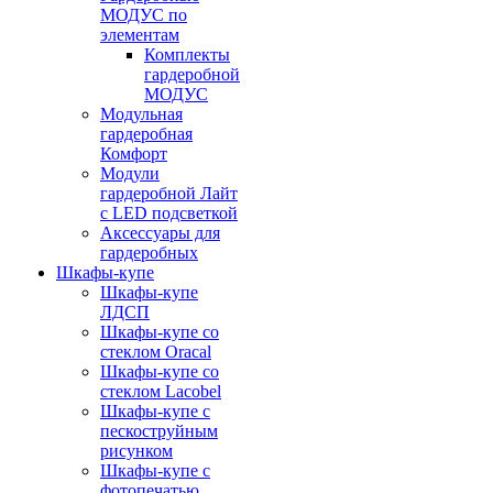
МОДУС по
элементам
Комплекты
гардеробной
МОДУС
Модульная
гардеробная
Комфорт
Модули
гардеробной Лайт
с LED подсветкой
Аксессуары для
гардеробных
Шкафы-купе
Шкафы-купе
ЛДСП
Шкафы-купе со
стеклом Oracal
Шкафы-купе со
стеклом Lacobel
Шкафы-купе с
пескоструйным
рисунком
Шкафы-купе с
фотопечатью