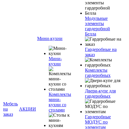
Модульные
элементы
гардеробной
Белла
Мини-кухни
Гардеробные на
заказ
Мини-
кухни
Комплекты
гардеробных
Двери-купе для
Комплекты
гардеробных
мини-
Мебель
кухни со
на
АКЦИИ
столами
заказ
Гардеробные
МОДУС по
элементам