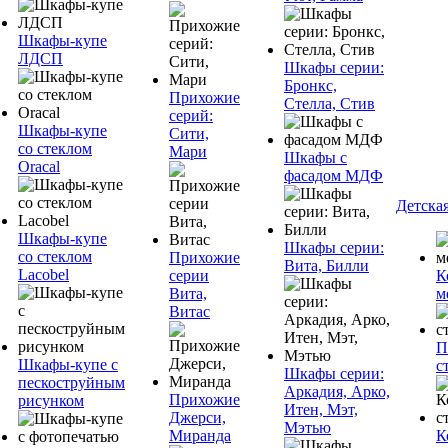
Шкафы-купе
ЛДСП
Шкафы серии:
Бронкс,
Прихожие
Стелла, Стив
серий:
Шкафы-купе
Сити,
со стеклом
Мари
Шкафы с
Oracal
фасадом МДФ
Детска
Шкафы-купе
Шкафы серии:
со стеклом
Прихожие
Вита, Билли
Lacobel
серии
К
Вита,
м
Витас
П
Шкафы-купе с
с
Шкафы серии:
пескоструйным
Аркадия, Арко,
Прихожие
рисунком
Итен, Мэт,
Джерси,
Мэтью
Миранда
К