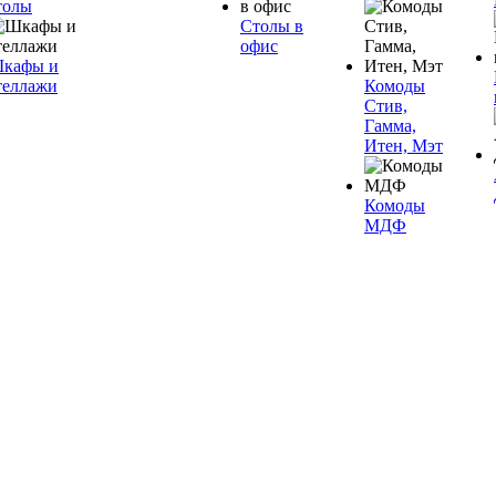
толы
Столы в
офис
кафы и
теллажи
Комоды
Стив,
Гамма,
Итен, Мэт
Комоды
МДФ