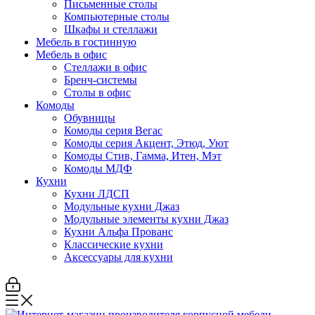
Письменные столы
Компьютерные столы
Шкафы и стеллажи
Мебель в гостинную
Мебель в офис
Стеллажи в офис
Бренч-системы
Столы в офис
Комоды
Обувницы
Комоды серия Вегас
Комоды серия Акцент, Этюд, Уют
Комоды Стив, Гамма, Итен, Мэт
Комоды МДФ
Кухни
Кухни ЛДСП
Модульные кухни Джаз
Модульные элементы кухни Джаз
Кухни Альфа Прованс
Классические кухни
Аксессуары для кухни