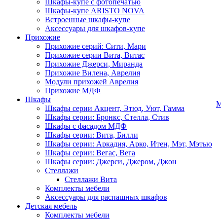
Шкафы-купе с фотопечатью
Шкафы-купе ARISTO NOVA
Встроенные шкафы-купе
Аксессуары для шкафов-купе
Прихожие
Прихожие серий: Сити, Мари
Прихожие серии Вита, Витас
Прихожие Джерси, Миранда
Прихожие Вилена, Аврелия
Модули прихожей Аврелия
Прихожие МДФ
Шкафы
М
Шкафы серии Акцент, Этюд, Уют, Гамма
Шкафы серии: Бронкс, Стелла, Стив
Шкафы с фасадом МДФ
Шкафы серии: Вита, Билли
Шкафы серии: Аркадия, Арко, Итен, Мэт, Мэтью
Шкафы серии: Вегас, Вега
Шкафы серии: Джерси, Джером, Джон
Стеллажи
Стеллажи Вита
Комплекты мебели
Аксессуары для распашных шкафов
Детская мебель
Комплекты мебели