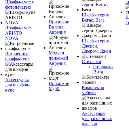
с
Шкафы-купе с
фотопечатью
Шкафы серии:
Ш
Вегас, Вега
Прихожие
с
Вилена,
Шкафы-купе
Аврелия
ARISTO
NOVA
Шкафы серии:
Джерси,
Джером, Джон
Модули
Встроенные
прихожей
шкафы-купе
Стеллажи
Аврелия
Стеллажи
Вита
Аксессуары
Прихожие
для шкафов-
Комплекты
МДФ
купе
мебели
Аксессуары
для распашных
шкафов