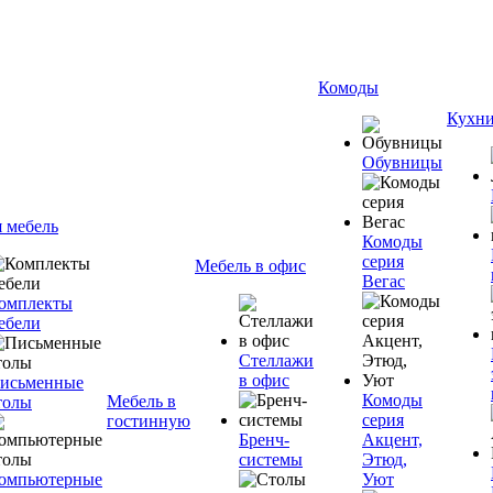
Комоды
Кухн
Обувницы
я мебель
Комоды
серия
Мебель в офис
Вегас
омплекты
ебели
Стеллажи
в офис
исьменные
Комоды
Мебель в
толы
серия
гостинную
Бренч-
Акцент,
системы
Этюд,
омпьютерные
Уют