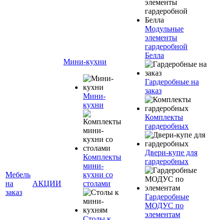
Модульные
элементы
гардеробной
Белла
Мини-кухни
Гардеробные на
заказ
Мини-
кухни
Комплекты
гардеробных
Двери-купе для
Комплекты
гардеробных
мини-
Мебель
кухни со
на
АКЦИИ
столами
заказ
Гардеробные
МОДУС по
элементам
Столы к