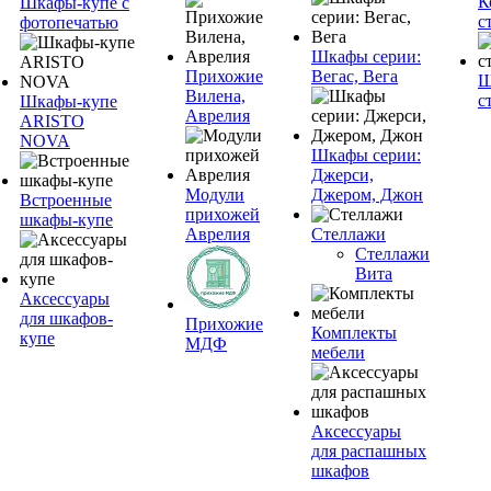
К
Шкафы-купе с
с
фотопечатью
Шкафы серии:
Прихожие
Вегас, Вега
Ш
Вилена,
с
Шкафы-купе
Аврелия
ARISTO
NOVA
Шкафы серии:
Джерси,
Модули
Джером, Джон
Встроенные
прихожей
шкафы-купе
Аврелия
Стеллажи
Стеллажи
Вита
Аксессуары
для шкафов-
Прихожие
Комплекты
купе
МДФ
мебели
Аксессуары
для распашных
шкафов