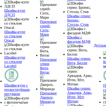
Шкафы-купе
ЛДСП
Шкафы серии:
Бронкс,
Прихожие
Стелла, Стив
серий:
Сити,
Шкафы-купе
Мари
со стеклом
Шкафы с
Oracal
фасадом МДФ
Детска
Шкафы-купе
Шкафы серии:
Прихожие
со стеклом
К
Вита, Билли
серии
Lacobel
м
Вита,
Витас
Шкафы-купе с
П
Шкафы серии:
пескоструйным
с
Аркадия, Арко,
Прихожие
рисунком
Итен, Мэт,
Джерси,
Мэтью
Миранда