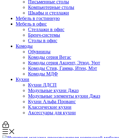
Письменные столы
Компьютерные столы
Шкафы и стеллажи
Мебель в гостинную
Мебель в офис
Стеллажи в офис
Бренч-системы
Столы в офис
Комоды
Обувницы
Комоды серия Вегас
Комоды серия Акцент, Этюд, Уют
Комоды Стив, Гамма, Итен, Мэт
Комоды МДФ
Кухни
Кухни ЛДСП
Модульные кухни Джаз
Модульные элементы кухни Джаз
Кухни Альфа Прованс
Классические кухни
Аксессуары для кухни