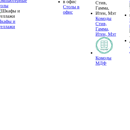
омпьютерные
толы
Столы в
офис
Комоды
кафы и
Стив,
теллажи
Гамма,
Итен, Мэт
Комоды
МДФ