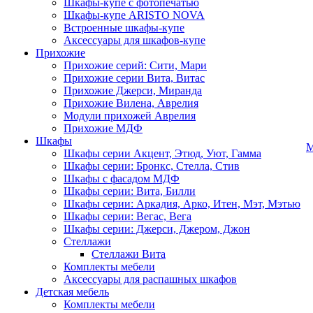
Шкафы-купе с фотопечатью
Шкафы-купе ARISTO NOVA
Встроенные шкафы-купе
Аксессуары для шкафов-купе
Прихожие
Прихожие серий: Сити, Мари
Прихожие серии Вита, Витас
Прихожие Джерси, Миранда
Прихожие Вилена, Аврелия
Модули прихожей Аврелия
Прихожие МДФ
Шкафы
М
Шкафы серии Акцент, Этюд, Уют, Гамма
Шкафы серии: Бронкс, Стелла, Стив
Шкафы с фасадом МДФ
Шкафы серии: Вита, Билли
Шкафы серии: Аркадия, Арко, Итен, Мэт, Мэтью
Шкафы серии: Вегас, Вега
Шкафы серии: Джерси, Джером, Джон
Стеллажи
Стеллажи Вита
Комплекты мебели
Аксессуары для распашных шкафов
Детская мебель
Комплекты мебели