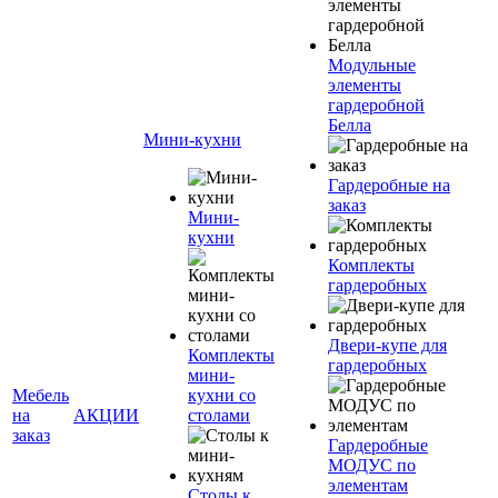
Модульные
элементы
гардеробной
Белла
Мини-кухни
Гардеробные на
заказ
Мини-
кухни
Комплекты
гардеробных
Двери-купе для
Комплекты
гардеробных
мини-
Мебель
кухни со
на
АКЦИИ
столами
заказ
Гардеробные
МОДУС по
элементам
Столы к