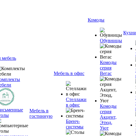
Комоды
Кухн
Обувницы
я мебель
Комоды
серия
Мебель в офис
Вегас
омплекты
ебели
Стеллажи
в офис
Комоды
исьменные
Мебель в
серия
толы
гостинную
Акцент,
Бренч-
Этюд,
системы
Уют