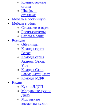
Компьютерные
столы
Шкафы и
стеллажи
Мебель в гостинную
Мебель в офис
Стеллажи в офис
Бренч-системы
Столы в офис
Комоды
Обувницы
Комоды серия
Вегас
Комоды серия
Акцент, Этюд,
Уют
Комоды Стив,
Гамма, Итен, Мэт
Комоды МДФ
Кухни
Кухни ЛДСП
Модульные кухни
Джаз
Модульные
элементы кухни