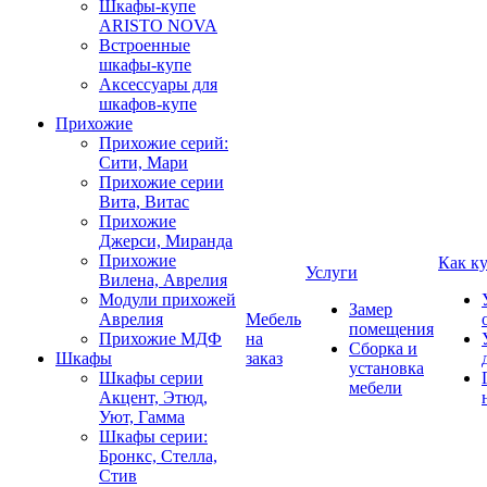
Шкафы-купе
ARISTO NOVA
Встроенные
шкафы-купе
Аксессуары для
шкафов-купе
Прихожие
Прихожие серий:
Сити, Мари
Прихожие серии
Вита, Витас
Прихожие
Джерси, Миранда
Прихожие
Как к
Услуги
Вилена, Аврелия
Модули прихожей
Замер
Аврелия
Мебель
помещения
Прихожие МДФ
на
Сборка и
Шкафы
заказ
установка
Шкафы серии
мебели
Акцент, Этюд,
Уют, Гамма
Шкафы серии:
Бронкс, Стелла,
Стив