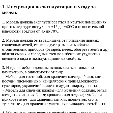
1. Инструкции по эксплуатации и уходу за
мебель
1. Мебель должна эксплуатироваться в крытых помещениях
при температуре воздуха от +15 до +40ºС и относительной
влажности воздуха от 45 до 70%.
2. Мебель должна быть защищена от попадания прямых
солнечных лучей, ее не следует размещать вблизи
отопительных приборов (батарей, печек, обогревателей и др),
вблизи сырых и холодных стен во избежание ухудшения
внешнего вида и эксплуатационных свойств.
3. Изделия мебели должны использоваться только по
назначению, в зависимости от вида:
- Мебель для гостиной: для хранения одежды, белья, книг,
посуды, письменных и канцелярских принадлежностей,
сувениров, украшений, видео- и аудиоаппаратуры и т.п.
- Мебель для спальни: шкафы - для хранения одежды, белья;
комоды - хранения белья; кровати - для отдыха; тумбочки
прикроватные - для хранения мелких предметов; столы
туалетные - для хранения туалетных принадлежностей и т.п.
4. Механизмы открывания и трансформации дверей, ящиков,