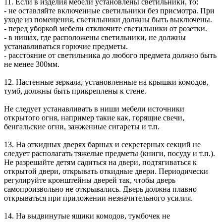
11. Если в изделия мебели установлены светильники, то:
- не оставляйте включенные светильники без присмотра. При
уходе из помещения, светильники должны быть выключены.
- перед уборкой мебели отключите светильники от розетки.
- в нишах, где расположены светильники, не должны
устанавливаться горючие предметы.
- расстояние от светильника до любого предмета должно быть
не менее 300мм.
12. Настенные зеркала, установленные на крышки комодов,
тумб, должны быть прикреплены к стене.
Не следует устанавливать в ниши мебели источники
открытого огня, например такие как, горящие свечи,
бенгальские огни, зажженные сигареты и т.п.
13. На откидных дверях барных и секретерных секций не
следует располагать тяжелые предметы (книги, посуду и т.п.).
Не разрешайте детям садиться на двери, подтягиваться к
открытой двери, открывать откидные двери. Периодически
регулируйте кронштейны дверей так, чтобы дверь
самопроизвольно не открывались. Дверь должна плавно
открываться при приложении незначительного усилия.
14. На выдвинутые ящики комодов, тумбочек не