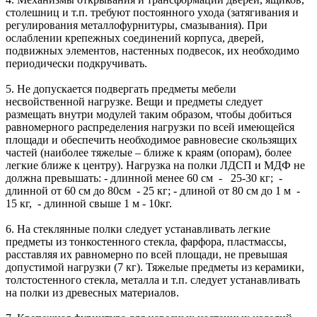
столешниц и т.п. требуют постоянного ухода (затягивания и
регулирования металлофурнитуры, смазывания). При
ослаблении крепежных соединений корпуса, дверей,
подвижных элементов, настенных подвесок, их необходимо
периодически подкручивать.
5. Не допускается подвергать предметы мебели
несвойственной нагрузке. Вещи и предметы следует
размещать внутри модулей таким образом, чтобы добиться
равномерного распределения нагрузки по всей имеющейся
площади и обеспечить необходимое равновесие скользящих
частей (наиболее тяжелые – ближе к краям (опорам), более
легкие ближе к центру). Нагрузка на полки ЛДСП и МДФ не
должна превышать: - длинной менее 60 см - 25-30 кг; -
длинной от 60 см до 80см - 25 кг; - длиной от 80 см до 1 м -
15 кг, - длинной свыше 1 м - 10кг.
6. На стеклянные полки следует устанавливать легкие
предметы из тонкостенного стекла, фарфора, пластмассы,
расставляя их равномерно по всей площади, не превышая
допустимой нагрузки (7 кг). Тяжелые предметы из керамики,
толстостенного стекла, металла и т.п. следует устанавливать
на полки из древесных материалов.