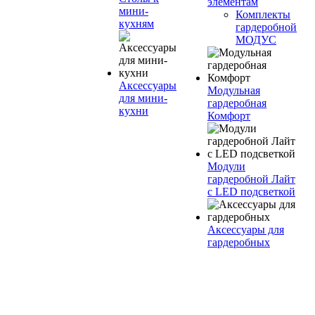
элементам
мини-
Комплекты
кухням
гардеробной
МОДУС
Аксессуары
Модульная
для мини-
гардеробная
кухни
Комфорт
Модули
гардеробной Лайт
с LED подсветкой
Аксессуары для
гардеробных