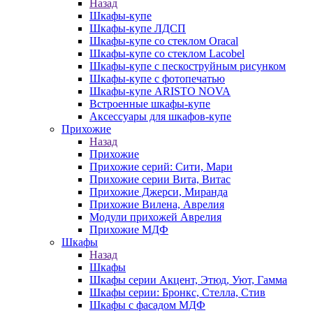
Назад
Шкафы-купе
Шкафы-купе ЛДСП
Шкафы-купе со стеклом Oracal
Шкафы-купе со стеклом Lacobel
Шкафы-купе с пескоструйным рисунком
Шкафы-купе с фотопечатью
Шкафы-купе ARISTO NOVA
Встроенные шкафы-купе
Аксессуары для шкафов-купе
Прихожие
Назад
Прихожие
Прихожие серий: Сити, Мари
Прихожие серии Вита, Витас
Прихожие Джерси, Миранда
Прихожие Вилена, Аврелия
Модули прихожей Аврелия
Прихожие МДФ
Шкафы
Назад
Шкафы
Шкафы серии Акцент, Этюд, Уют, Гамма
Шкафы серии: Бронкс, Стелла, Стив
Шкафы с фасадом МДФ