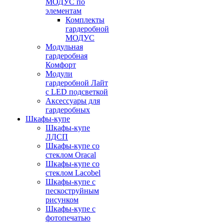
МОДУС по
элементам
Комплекты
гардеробной
МОДУС
Модульная
гардеробная
Комфорт
Модули
гардеробной Лайт
с LED подсветкой
Аксессуары для
гардеробных
Шкафы-купе
Шкафы-купе
ЛДСП
Шкафы-купе со
стеклом Oracal
Шкафы-купе со
стеклом Lacobel
Шкафы-купе с
пескоструйным
рисунком
Шкафы-купе с
фотопечатью