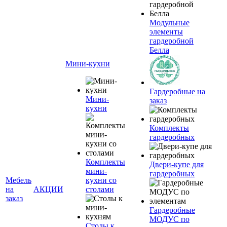
Модульные
элементы
гардеробной
Белла
Мини-кухни
Гардеробные на
Мини-
заказ
кухни
Комплекты
гардеробных
Комплекты
Двери-купе для
мини-
гардеробных
Мебель
кухни со
на
АКЦИИ
столами
заказ
Гардеробные
МОДУС по
Столы к