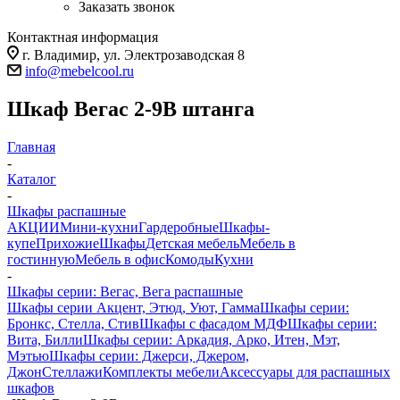
Заказать звонок
Контактная информация
г. Владимир, ул. Электрозаводская 8
info@mebelcool.ru
Шкаф Вегас 2-9В штанга
Главная
-
Каталог
-
Шкафы распашные
АКЦИИ
Мини-кухни
Гардеробные
Шкафы-
купе
Прихожие
Шкафы
Детская мебель
Мебель в
гостинную
Мебель в офис
Комоды
Кухни
-
Шкафы серии: Вегас, Вега распашные
Шкафы серии Акцент, Этюд, Уют, Гамма
Шкафы серии:
Бронкс, Стелла, Стив
Шкафы с фасадом МДФ
Шкафы серии:
Вита, Билли
Шкафы серии: Аркадия, Арко, Итен, Мэт,
Мэтью
Шкафы серии: Джерси, Джером,
Джон
Стеллажи
Комплекты мебели
Аксессуары для распашных
шкафов