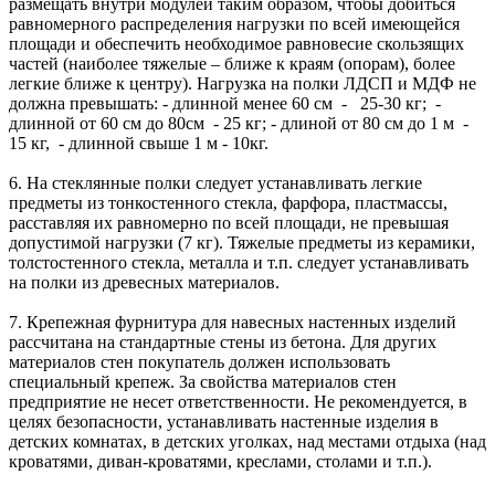
размещать внутри модулей таким образом, чтобы добиться
равномерного распределения нагрузки по всей имеющейся
площади и обеспечить необходимое равновесие скользящих
частей (наиболее тяжелые – ближе к краям (опорам), более
легкие ближе к центру). Нагрузка на полки ЛДСП и МДФ не
должна превышать: - длинной менее 60 см - 25-30 кг; -
длинной от 60 см до 80см - 25 кг; - длиной от 80 см до 1 м -
15 кг, - длинной свыше 1 м - 10кг.
6. На стеклянные полки следует устанавливать легкие
предметы из тонкостенного стекла, фарфора, пластмассы,
расставляя их равномерно по всей площади, не превышая
допустимой нагрузки (7 кг). Тяжелые предметы из керамики,
толстостенного стекла, металла и т.п. следует устанавливать
на полки из древесных материалов.
7. Крепежная фурнитура для навесных настенных изделий
рассчитана на стандартные стены из бетона. Для других
материалов стен покупатель должен использовать
специальный крепеж. За свойства материалов стен
предприятие не несет ответственности. Не рекомендуется, в
целях безопасности, устанавливать настенные изделия в
детских комнатах, в детских уголках, над местами отдыха (над
кроватями, диван-кроватями, креслами, столами и т.п.).