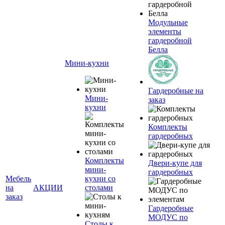
Модульные
элементы
гардеробной
Белла
Мини-кухни
Гардеробные на
Мини-
заказ
кухни
Комплекты
гардеробных
Комплекты
Двери-купе для
мини-
гардеробных
Мебель
кухни со
на
АКЦИИ
столами
заказ
Гардеробные
МОДУС по
Столы к