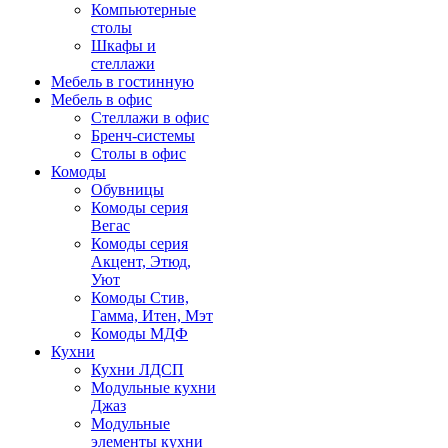
Компьютерные
столы
Шкафы и
стеллажи
Мебель в гостинную
Мебель в офис
Стеллажи в офис
Бренч-системы
Столы в офис
Комоды
Обувницы
Комоды серия
Вегас
Комоды серия
Акцент, Этюд,
Уют
Комоды Стив,
Гамма, Итен, Мэт
Комоды МДФ
Кухни
Кухни ЛДСП
Модульные кухни
Джаз
Модульные
элементы кухни