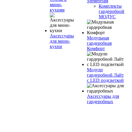
элементам
мини-
Комплекты
кухням
гардеробной
МОДУС
Аксессуары
Модульная
для мини-
гардеробная
кухни
Комфорт
Модули
гардеробной Лайт
с LED подсветкой
Аксессуары для
гардеробных