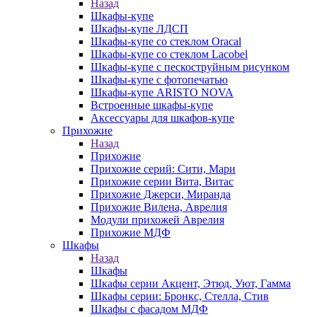
Назад
Шкафы-купе
Шкафы-купе ЛДСП
Шкафы-купе со стеклом Oracal
Шкафы-купе со стеклом Lacobel
Шкафы-купе с пескоструйным рисунком
Шкафы-купе с фотопечатью
Шкафы-купе ARISTO NOVA
Встроенные шкафы-купе
Аксессуары для шкафов-купе
Прихожие
Назад
Прихожие
Прихожие серий: Сити, Мари
Прихожие серии Вита, Витас
Прихожие Джерси, Миранда
Прихожие Вилена, Аврелия
Модули прихожей Аврелия
Прихожие МДФ
Шкафы
Назад
Шкафы
Шкафы серии Акцент, Этюд, Уют, Гамма
Шкафы серии: Бронкс, Стелла, Стив
Шкафы с фасадом МДФ