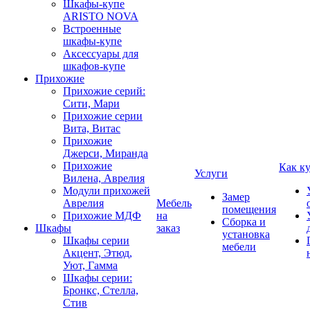
Шкафы-купе
ARISTO NOVA
Встроенные
шкафы-купе
Аксессуары для
шкафов-купе
Прихожие
Прихожие серий:
Сити, Мари
Прихожие серии
Вита, Витас
Прихожие
Джерси, Миранда
Прихожие
Как к
Услуги
Вилена, Аврелия
Модули прихожей
Замер
Аврелия
Мебель
помещения
Прихожие МДФ
на
Сборка и
Шкафы
заказ
установка
Шкафы серии
мебели
Акцент, Этюд,
Уют, Гамма
Шкафы серии:
Бронкс, Стелла,
Стив