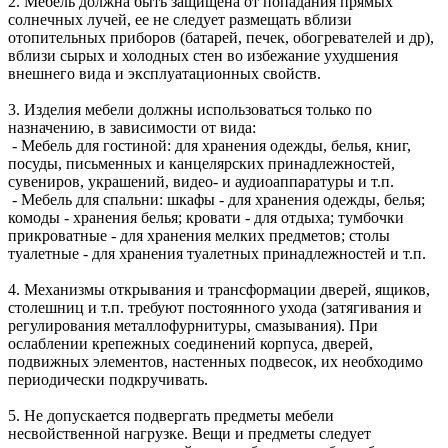
2. Мебель должна быть защищена от попадания прямых
солнечных лучей, ее не следует размещать вблизи
отопительных приборов (батарей, печек, обогревателей и др),
вблизи сырых и холодных стен во избежание ухудшения
внешнего вида и эксплуатационных свойств.
3. Изделия мебели должны использоваться только по
назначению, в зависимости от вида:
- Мебель для гостиной: для хранения одежды, белья, книг,
посуды, письменных и канцелярских принадлежностей,
сувениров, украшений, видео- и аудиоаппаратуры и т.п.
- Мебель для спальни: шкафы - для хранения одежды, белья;
комоды - хранения белья; кровати - для отдыха; тумбочки
прикроватные - для хранения мелких предметов; столы
туалетные - для хранения туалетных принадлежностей и т.п.
4. Механизмы открывания и трансформации дверей, ящиков,
столешниц и т.п. требуют постоянного ухода (затягивания и
регулирования металлофурнитуры, смазывания). При
ослаблении крепежных соединений корпуса, дверей,
подвижных элементов, настенных подвесок, их необходимо
периодически подкручивать.
5. Не допускается подвергать предметы мебели
несвойственной нагрузке. Вещи и предметы следует