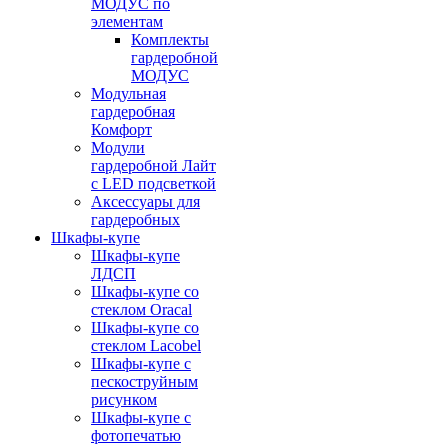
МОДУС по
элементам
Комплекты
гардеробной
МОДУС
Модульная
гардеробная
Комфорт
Модули
гардеробной Лайт
с LED подсветкой
Аксессуары для
гардеробных
Шкафы-купе
Шкафы-купе
ЛДСП
Шкафы-купе со
стеклом Oracal
Шкафы-купе со
стеклом Lacobel
Шкафы-купе с
пескоструйным
рисунком
Шкафы-купе с
фотопечатью