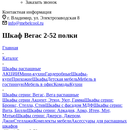
Заказать звонок
Контактная информация
г. Владимир, ул. Электрозаводская 8
info@mebelcool.ru
Шкаф Вегас 2-52 полки
Главная
-
Каталог
-
Шкафы распашные
АКЦИИ
Мини-кухни
Гардеробные
Шкафы-
купе
Прихожие
Шкафы
Детская мебель
Мебель в
гостинную
Мебель в офис
Комоды
Кухни
-
Шкафы серии: Вегас, Вега распашные
Шкафы серии Акцент, Этюд, Уют, Гамма
Шкафы серии:
Бронкс, Стелла, Стив
Шкафы с фасадом МДФ
Шкафы серии:
Вита, Билли
Шкафы серии: Аркадия, Арко, Итен, Мэт,
Мэтью
Шкафы серии: Джерси, Джером,
Джон
Стеллажи
Комплекты мебели
Аксессуары для распашных
шкафов