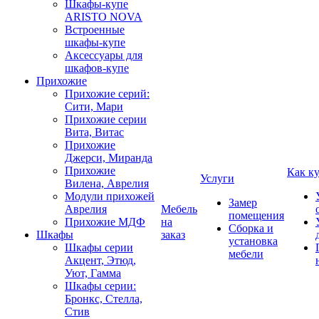
Шкафы-купе
ARISTO NOVA
Встроенные
шкафы-купе
Аксессуары для
шкафов-купе
Прихожие
Прихожие серий:
Сити, Мари
Прихожие серии
Вита, Витас
Прихожие
Джерси, Миранда
Прихожие
Как к
Услуги
Вилена, Аврелия
Модули прихожей
Замер
Аврелия
Мебель
помещения
Прихожие МДФ
на
Сборка и
Шкафы
заказ
установка
Шкафы серии
мебели
Акцент, Этюд,
Уют, Гамма
Шкафы серии:
Бронкс, Стелла,
Стив