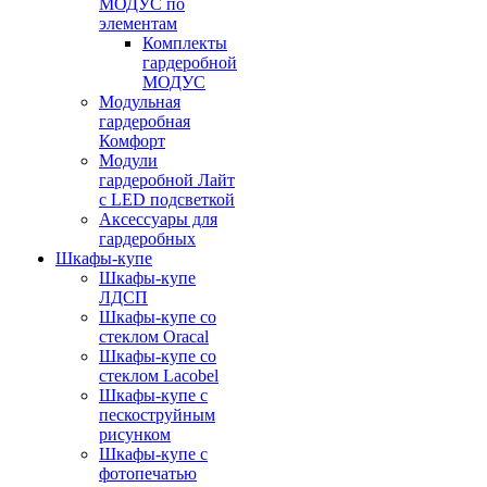
МОДУС по
элементам
Комплекты
гардеробной
МОДУС
Модульная
гардеробная
Комфорт
Модули
гардеробной Лайт
с LED подсветкой
Аксессуары для
гардеробных
Шкафы-купе
Шкафы-купе
ЛДСП
Шкафы-купе со
стеклом Oracal
Шкафы-купе со
стеклом Lacobel
Шкафы-купе с
пескоструйным
рисунком
Шкафы-купе с
фотопечатью