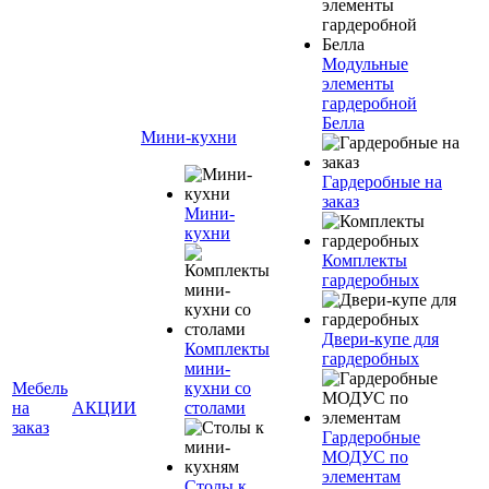
Модульные
элементы
гардеробной
Белла
Мини-кухни
Гардеробные на
заказ
Мини-
кухни
Комплекты
гардеробных
Двери-купе для
Комплекты
гардеробных
мини-
Мебель
кухни со
на
АКЦИИ
столами
заказ
Гардеробные
МОДУС по
элементам
Столы к