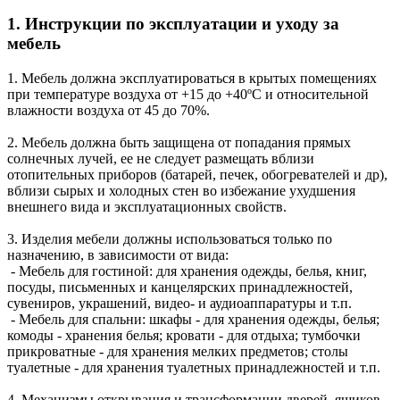
1. Инструкции по эксплуатации и уходу за
мебель
1. Мебель должна эксплуатироваться в крытых помещениях
при температуре воздуха от +15 до +40ºС и относительной
влажности воздуха от 45 до 70%.
2. Мебель должна быть защищена от попадания прямых
солнечных лучей, ее не следует размещать вблизи
отопительных приборов (батарей, печек, обогревателей и др),
вблизи сырых и холодных стен во избежание ухудшения
внешнего вида и эксплуатационных свойств.
3. Изделия мебели должны использоваться только по
назначению, в зависимости от вида:
- Мебель для гостиной: для хранения одежды, белья, книг,
посуды, письменных и канцелярских принадлежностей,
сувениров, украшений, видео- и аудиоаппаратуры и т.п.
- Мебель для спальни: шкафы - для хранения одежды, белья;
комоды - хранения белья; кровати - для отдыха; тумбочки
прикроватные - для хранения мелких предметов; столы
туалетные - для хранения туалетных принадлежностей и т.п.
4. Механизмы открывания и трансформации дверей, ящиков,