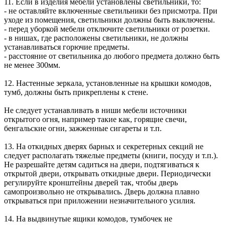
11. Если в изделия мебели установлены светильники, то:
- не оставляйте включенные светильники без присмотра. При
уходе из помещения, светильники должны быть выключены.
- перед уборкой мебели отключите светильники от розетки.
- в нишах, где расположены светильники, не должны
устанавливаться горючие предметы.
- расстояние от светильника до любого предмета должно быть
не менее 300мм.
12. Настенные зеркала, установленные на крышки комодов,
тумб, должны быть прикреплены к стене.
Не следует устанавливать в ниши мебели источники
открытого огня, например такие как, горящие свечи,
бенгальские огни, зажженные сигареты и т.п.
13. На откидных дверях барных и секретерных секций не
следует располагать тяжелые предметы (книги, посуду и т.п.).
Не разрешайте детям садиться на двери, подтягиваться к
открытой двери, открывать откидные двери. Периодически
регулируйте кронштейны дверей так, чтобы дверь
самопроизвольно не открывались. Дверь должна плавно
открываться при приложении незначительного усилия.
14. На выдвинутые ящики комодов, тумбочек не