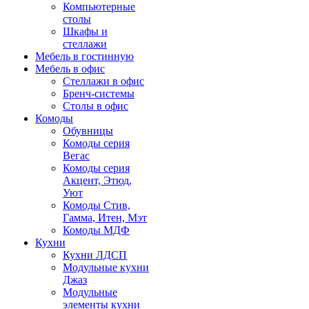
Компьютерные
столы
Шкафы и
стеллажи
Мебель в гостинную
Мебель в офис
Стеллажи в офис
Бренч-системы
Столы в офис
Комоды
Обувницы
Комоды серия
Вегас
Комоды серия
Акцент, Этюд,
Уют
Комоды Стив,
Гамма, Итен, Мэт
Комоды МДФ
Кухни
Кухни ЛДСП
Модульные кухни
Джаз
Модульные
элементы кухни