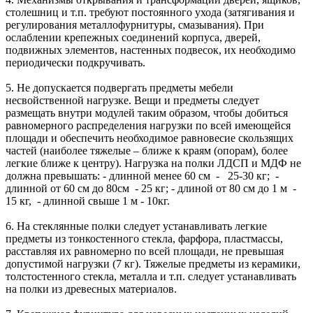
столешниц и т.п. требуют постоянного ухода (затягивания и
регулирования металлофурнитуры, смазывания). При
ослаблении крепежных соединений корпуса, дверей,
подвижных элементов, настенных подвесок, их необходимо
периодически подкручивать.
5. Не допускается подвергать предметы мебели
несвойственной нагрузке. Вещи и предметы следует
размещать внутри модулей таким образом, чтобы добиться
равномерного распределения нагрузки по всей имеющейся
площади и обеспечить необходимое равновесие скользящих
частей (наиболее тяжелые – ближе к краям (опорам), более
легкие ближе к центру). Нагрузка на полки ЛДСП и МДФ не
должна превышать: - длинной менее 60 см - 25-30 кг; -
длинной от 60 см до 80см - 25 кг; - длиной от 80 см до 1 м -
15 кг, - длинной свыше 1 м - 10кг.
6. На стеклянные полки следует устанавливать легкие
предметы из тонкостенного стекла, фарфора, пластмассы,
расставляя их равномерно по всей площади, не превышая
допустимой нагрузки (7 кг). Тяжелые предметы из керамики,
толстостенного стекла, металла и т.п. следует устанавливать
на полки из древесных материалов.