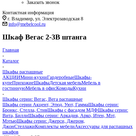
Заказать звонок
Контактная информация
г. Владимир, ул. Электрозаводская 8
info@mebelcool.ru
Шкаф Вегас 2-3В штанга
Главная
-
Каталог
-
Шкафы распашные
АКЦИИ
Мини-кухни
Гардеробные
Шкафы-
купе
Прихожие
Шкафы
Детская мебель
Мебель в
гостинную
Мебель в офис
Комоды
Кухни
-
Шкафы серии: Вегас, Вега распашные
Шкафы серии Акцент, Этюд, Уют, Гамма
Шкафы серии:
Бронкс, Стелла, Стив
Шкафы с фасадом МДФ
Шкафы серии:
Вита, Билли
Шкафы серии: Аркадия, Арко, Итен, Мэт,
Мэтью
Шкафы серии: Джерси, Джером,
Джон
Стеллажи
Комплекты мебели
Аксессуары для распашных
шкафов