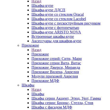
Назад
Шкафы-купе
Шкафы-купе ЛДСП
Шкафы-купе со стеклом Oracal
Шкафы-купе со стеклом Lacobel
Шкафы-купе с пескоструйным рисунком
Шкафы-купе с фотопечатью
Шкафы-купе ARISTO NOVA
Встроенные шкафы-купе
Аксессуары для шкафов-купе
Прихожие
Назад
Прихожие
Прихожие серий: Сити, Мари
Прихожие серии Вита, Витас
Прихожие Джерси, Миранда
Прихожие Вилена, Аврелия
Модули прихожей Аврелия
Прихожие МДФ
Шкафы
Назад
Шкафы
Шкафы серии Акцент, Этюд, Уют, Гамма
Шкафы серии: Бронкс, Стелла, Стив
Шкафы с фасадом МДФ