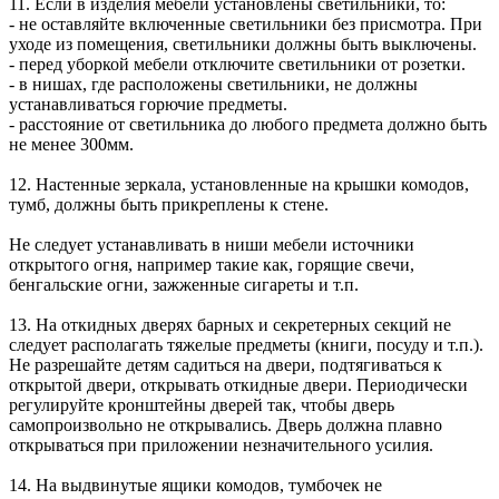
11. Если в изделия мебели установлены светильники, то:
- не оставляйте включенные светильники без присмотра. При
уходе из помещения, светильники должны быть выключены.
- перед уборкой мебели отключите светильники от розетки.
- в нишах, где расположены светильники, не должны
устанавливаться горючие предметы.
- расстояние от светильника до любого предмета должно быть
не менее 300мм.
12. Настенные зеркала, установленные на крышки комодов,
тумб, должны быть прикреплены к стене.
Не следует устанавливать в ниши мебели источники
открытого огня, например такие как, горящие свечи,
бенгальские огни, зажженные сигареты и т.п.
13. На откидных дверях барных и секретерных секций не
следует располагать тяжелые предметы (книги, посуду и т.п.).
Не разрешайте детям садиться на двери, подтягиваться к
открытой двери, открывать откидные двери. Периодически
регулируйте кронштейны дверей так, чтобы дверь
самопроизвольно не открывались. Дверь должна плавно
открываться при приложении незначительного усилия.
14. На выдвинутые ящики комодов, тумбочек не