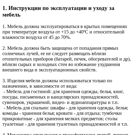
1. Инструкции по эксплуатации и уходу за
мебель
1. Мебель должна эксплуатироваться в крытых помещениях
при температуре воздуха от +15 до +40ºС и относительной
влажности воздуха от 45 до 70%.
2. Мебель должна быть защищена от попадания прямых
солнечных лучей, ее не следует размещать вблизи
отопительных приборов (батарей, печек, обогревателей и др),
вблизи сырых и холодных стен во избежание ухудшения
внешнего вида и эксплуатационных свойств.
3. Изделия мебели должны использоваться только по
назначению, в зависимости от вида:
- Мебель для гостиной: для хранения одежды, белья, книг,
посуды, письменных и канцелярских принадлежностей,
сувениров, украшений, видео- и аудиоаппаратуры и т.п.
- Мебель для спальни: шкафы - для хранения одежды, белья;
комоды - хранения белья; кровати - для отдыха; тумбочки
прикроватные - для хранения мелких предметов; столы
туалетные - для хранения туалетных принадлежностей и т.п.
4. Механизмы открывания и трансформации дверей, ящиков,