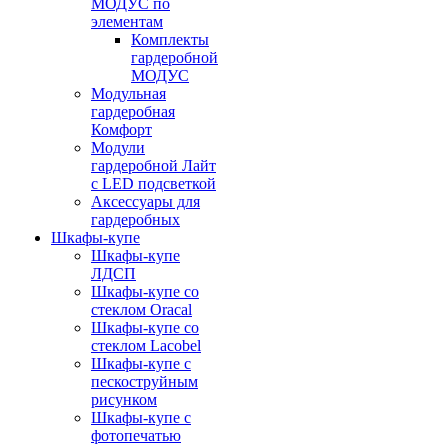
МОДУС по
элементам
Комплекты
гардеробной
МОДУС
Модульная
гардеробная
Комфорт
Модули
гардеробной Лайт
с LED подсветкой
Аксессуары для
гардеробных
Шкафы-купе
Шкафы-купе
ЛДСП
Шкафы-купе со
стеклом Oracal
Шкафы-купе со
стеклом Lacobel
Шкафы-купе с
пескоструйным
рисунком
Шкафы-купе с
фотопечатью