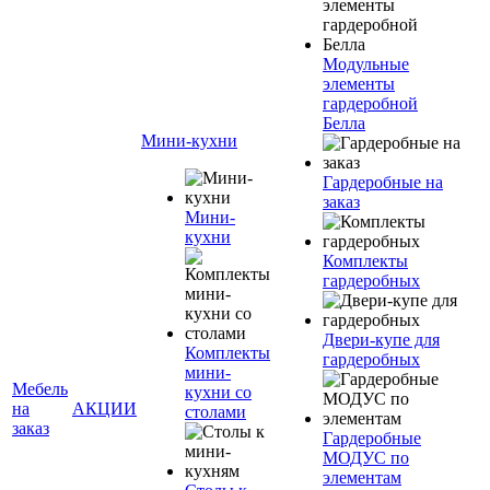
Модульные
элементы
гардеробной
Белла
Мини-кухни
Гардеробные на
заказ
Мини-
кухни
Комплекты
гардеробных
Двери-купе для
Комплекты
гардеробных
мини-
Мебель
кухни со
на
АКЦИИ
столами
заказ
Гардеробные
МОДУС по
элементам