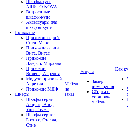
Шкафы-купе
ARISTO NOVA
Встроенные
шкафы-купе
Аксессуары для
шкафов-купе
Прихожие
Прихожие серий:
Сити, Мари
Прихожие серии
Вита, Витас
Прихожие
Джерси, Миранда
Прихожие
Как к
Услуги
Вилена, Аврелия
Модули прихожей
Замер
Аврелия
Мебель
помещения
Прихожие МДФ
на
Сборка и
Шкафы
заказ
установка
Шкафы серии
мебели
Акцент, Этюд,
Уют, Гамма
Шкафы серии:
Бронкс, Стелла,
Стив