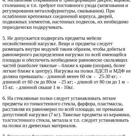
столешниц и т.п. требуют постоянного ухода (затягивания и
регулирования металлофурнитуры, смазывания). При
ослаблении крепежных соединений корпуса, дверей,
подвижных элементов, настенных подвесок, их необходимо
периодически подкручивать.
5. Не допускается подвергать предметы мебели
несвойственной нагрузке. Вещи и предметы следует
размещать внутри модулей таким образом, чтобы добиться
равномерного распределения нагрузки по всей имеющейся
площади и обеспечить необходимое равновесие скользящих
частей (наиболее тяжелые – ближе к краям (опорам), более
легкие ближе к центру). Нагрузка на полки ЛДСП и МДФ не
должна превышать: - длинной менее 60 см - 25-30 кг; -
длинной от 60 см до 80см - 25 кг; - длиной от 80 см до 1 м -
15 кг, - длинной свыше 1 м - 10кг.
6. На стеклянные полки следует устанавливать легкие
предметы из тонкостенного стекла, фарфора, пластмассы,
расставляя их равномерно по всей площади, не превышая
допустимой нагрузки (7 кг). Тяжелые предметы из керамики,
толстостенного стекла, металла и т.п. следует устанавливать
на полки из древесных материалов.