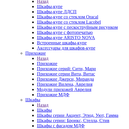
Назад
Шкафы-купе
Шкафы-купе ЛДСП
Шкафы-купе со стеклом Oracal
Шкафы-купе со стеклом Lacobel
Шкафы-купе с пескоструйным рисунком
Шкафы-купе с фотопечатью
Шкафы-купе ARISTO NOVA
Встроенные шкафы-купе
Аксессуары для шкафов-купе
Прихожие
Назад
Прихожие
Прихожие серий: Сити, Мари
Прихожие серии Вита, Витас
Прихожие Джерси, Миранда
Прихожие Вилена, Аврелия
Модули прихожей Аврелия
Прихожие МДФ
Шкафы
Назад
Шкафы
Шкафы серии Акцент, Этюд, Уют, Гамма
Шкафы серии: Бронкс, Стелла, Стив
Шкафы с фасадом МДФ