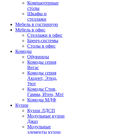
Компьютерные
столы
Шкафы и
стеллажи
Мебель в гостинную
Мебель в офис
Стеллажи в офис
Бренч-системы
Столы в офис
Комоды
Обувницы
Комоды серия
Вегас
Комоды серия
Акцент, Этюд,
Уют
Комоды Стив,
Гамма, Итен, Мэт
Комоды МДФ
Кухни
Кухни ЛДСП
Модульные кухни
Джаз
Модульные
элементы кухни