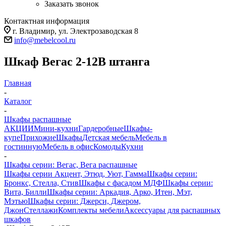
Заказать звонок
Контактная информация
г. Владимир, ул. Электрозаводская 8
info@mebelcool.ru
Шкаф Вегас 2-12В штанга
Главная
-
Каталог
-
Шкафы распашные
АКЦИИ
Мини-кухни
Гардеробные
Шкафы-
купе
Прихожие
Шкафы
Детская мебель
Мебель в
гостинную
Мебель в офис
Комоды
Кухни
-
Шкафы серии: Вегас, Вега распашные
Шкафы серии Акцент, Этюд, Уют, Гамма
Шкафы серии:
Бронкс, Стелла, Стив
Шкафы с фасадом МДФ
Шкафы серии:
Вита, Билли
Шкафы серии: Аркадия, Арко, Итен, Мэт,
Мэтью
Шкафы серии: Джерси, Джером,
Джон
Стеллажи
Комплекты мебели
Аксессуары для распашных
шкафов