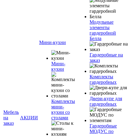
Модульные
элементы
гардеробной
Белла
Мини-кухни
Гардеробные на
заказ
Мини-
кухни
Комплекты
гардеробных
Двери-купе для
Комплекты
гардеробных
мини-
Мебель
кухни со
на
АКЦИИ
столами
заказ
Гардеробные
МОДУС по