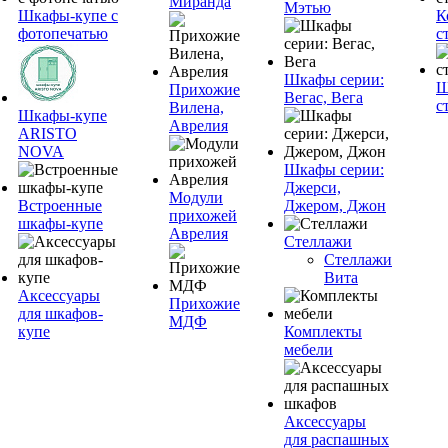
Миранда
Мэтью
Шкафы-купе с
К
фотопечатью
с
Шкафы серии:
Ш
Прихожие
Вегас, Вега
с
Вилена,
Шкафы-купе
Аврелия
ARISTO
NOVA
Шкафы серии:
Джерси,
Модули
Встроенные
Джером, Джон
прихожей
шкафы-купе
Аврелия
Стеллажи
Стеллажи
Вита
Аксессуары
Прихожие
для шкафов-
МДФ
купе
Комплекты
мебели
Аксессуары
для распашных