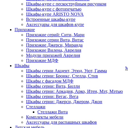
Шкафы-купе с пескоструйным рисунком
Шкафы-купе с фотопечатью
Шкафы-купе ARISTO NOVA
Встроенные шкафы-купе
Аксессуары для шкафов-купе
Прихожие
Прихожие серий: Сити, Мари
Прихожие серии Вита, Витас
Прихожие Джерси, Миранда
Прихожие Вилена, Аврелия
Модули прихожей Аврелия
Прихожие МДФ
Шкафы
М
Шкафы серии Акцент, Этюд, Уют, Гамма
Шкафы серии: Бронкс, Стелла, Стив
Шкафы с фасадом МДФ
Шкафы серии: Вита, Билли
Шкафы серии: Аркадия, Арко, Итен, Мэт, Мэтью
Шкафы серии: Вегас, Вега
Шкафы серии: Джерси, Джером, Джон
Стеллажи
Стеллажи Вита
Комплекты мебели
Аксессуары для распашных шкафов
Детская мебель