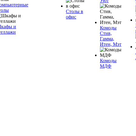
Уют
омпьютерные
толы
Столы в
офис
кафы и
Комоды
теллажи
Стив,
Гамма,
Итен, Мэт
Комоды
МДФ