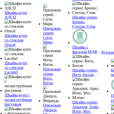
Шкафы-купе
ЛДСП
Шкафы серии:
Бронкс,
Стелла, Стив
Прихожие
серий:
Шкафы-купе
Сити,
со стеклом
Мари
Oracal
Шкафы с
фасадом МДФ
Детска
Шкафы-купе
со стеклом
Прихожие
Шкафы серии:
К
Lacobel
серии
Вита, Билли
м
Вита,
Витас
Шкафы-купе с
П
пескоструйным
с
Шкафы серии:
рисунком
Прихожие
Аркадия, Арко,
Джерси,
Итен, Мэт,