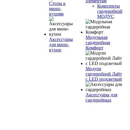
элементам
Столы к
Комплекты
мини-
гардеробной
кухням
МОДУС
Модульная
Аксессуары
гардеробная
для мини-
Комфорт
кухни
Модули
гардеробной Лайт
с LED подсветкой
Аксессуары для
гардеробных