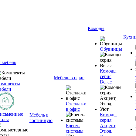
Комоды
Кухн
Обувницы
я мебель
Комоды
серия
Мебель в офис
Вегас
омплекты
ебели
Стеллажи
в офис
исьменные
Комоды
Мебель в
толы
серия
гостинную
Бренч-
Акцент,
системы
Этюд,