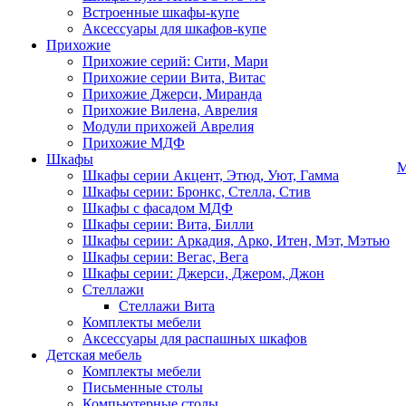
Встроенные шкафы-купе
Аксессуары для шкафов-купе
Прихожие
Прихожие серий: Сити, Мари
Прихожие серии Вита, Витас
Прихожие Джерси, Миранда
Прихожие Вилена, Аврелия
Модули прихожей Аврелия
Прихожие МДФ
Шкафы
М
Шкафы серии Акцент, Этюд, Уют, Гамма
Шкафы серии: Бронкс, Стелла, Стив
Шкафы с фасадом МДФ
Шкафы серии: Вита, Билли
Шкафы серии: Аркадия, Арко, Итен, Мэт, Мэтью
Шкафы серии: Вегас, Вега
Шкафы серии: Джерси, Джером, Джон
Стеллажи
Стеллажи Вита
Комплекты мебели
Аксессуары для распашных шкафов
Детская мебель
Комплекты мебели
Письменные столы
Компьютерные столы