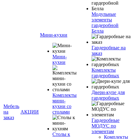
Модульные
элементы
гардеробной
Белла
Мини-кухни
Гардеробные на
заказ
Мини-
кухни
Комплекты
гардеробных
Двери-купе для
Комплекты
гардеробных
мини-
Мебель
кухни со
на
АКЦИИ
столами
заказ
Гардеробные
МОДУС по
элементам
Столы к
Комплекты