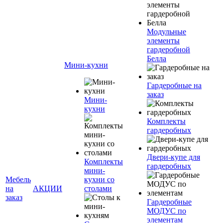
Модульные
элементы
гардеробной
Белла
Мини-кухни
Гардеробные на
заказ
Мини-
кухни
Комплекты
гардеробных
Двери-купе для
Комплекты
гардеробных
мини-
Мебель
кухни со
на
АКЦИИ
столами
заказ
Гардеробные
МОДУС по
элементам