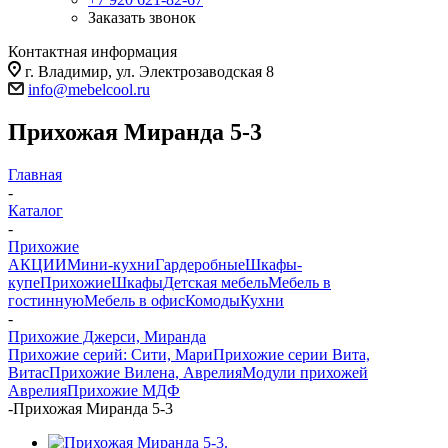
Заказать звонок
Контактная информация
г. Владимир, ул. Электрозаводская 8
info@mebelcool.ru
Прихожая Миранда 5-3
Главная
-
Каталог
-
Прихожие
АКЦИИ
Мини-кухни
Гардеробные
Шкафы-
купе
Прихожие
Шкафы
Детская мебель
Мебель в
гостинную
Мебель в офис
Комоды
Кухни
-
Прихожие Джерси, Миранда
Прихожие серий: Сити, Мари
Прихожие серии Вита,
Витас
Прихожие Вилена, Аврелия
Модули прихожей
Аврелия
Прихожие МДФ
-
Прихожая Миранда 5-3