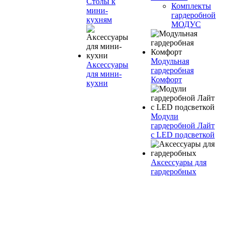
Столы к
Комплекты
мини-
гардеробной
кухням
МОДУС
Модульная
Аксессуары
гардеробная
для мини-
Комфорт
кухни
Модули
гардеробной Лайт
с LED подсветкой
Аксессуары для
гардеробных