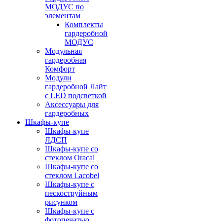
МОДУС по
элементам
Комплекты
гардеробной
МОДУС
Модульная
гардеробная
Комфорт
Модули
гардеробной Лайт
с LED подсветкой
Аксессуары для
гардеробных
Шкафы-купе
Шкафы-купе
ЛДСП
Шкафы-купе со
стеклом Oracal
Шкафы-купе со
стеклом Lacobel
Шкафы-купе с
пескоструйным
рисунком
Шкафы-купе с
фотопечатью