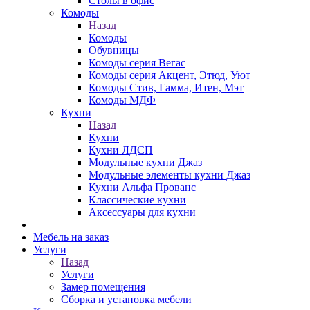
Столы в офис
Комоды
Назад
Комоды
Обувницы
Комоды серия Вегас
Комоды серия Акцент, Этюд, Уют
Комоды Стив, Гамма, Итен, Мэт
Комоды МДФ
Кухни
Назад
Кухни
Кухни ЛДСП
Модульные кухни Джаз
Модульные элементы кухни Джаз
Кухни Альфа Прованс
Классические кухни
Аксессуары для кухни
Мебель на заказ
Услуги
Назад
Услуги
Замер помещения
Сборка и установка мебели