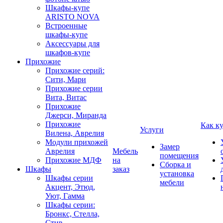
Шкафы-купе
ARISTO NOVA
Встроенные
шкафы-купе
Аксессуары для
шкафов-купе
Прихожие
Прихожие серий:
Сити, Мари
Прихожие серии
Вита, Витас
Прихожие
Джерси, Миранда
Прихожие
Как к
Услуги
Вилена, Аврелия
Модули прихожей
Замер
Аврелия
Мебель
помещения
Прихожие МДФ
на
Сборка и
Шкафы
заказ
установка
Шкафы серии
мебели
Акцент, Этюд,
Уют, Гамма
Шкафы серии:
Бронкс, Стелла,
Стив