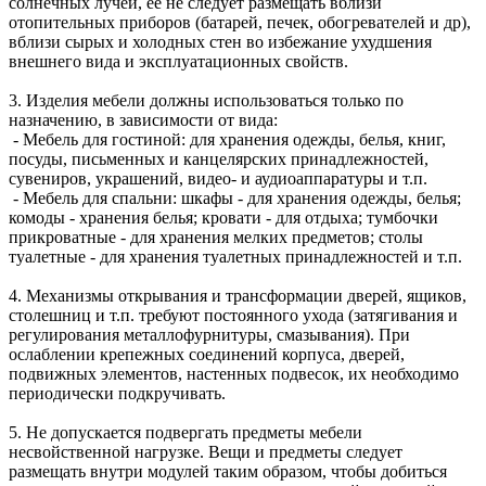
солнечных лучей, ее не следует размещать вблизи
отопительных приборов (батарей, печек, обогревателей и др),
вблизи сырых и холодных стен во избежание ухудшения
внешнего вида и эксплуатационных свойств.
3. Изделия мебели должны использоваться только по
назначению, в зависимости от вида:
- Мебель для гостиной: для хранения одежды, белья, книг,
посуды, письменных и канцелярских принадлежностей,
сувениров, украшений, видео- и аудиоаппаратуры и т.п.
- Мебель для спальни: шкафы - для хранения одежды, белья;
комоды - хранения белья; кровати - для отдыха; тумбочки
прикроватные - для хранения мелких предметов; столы
туалетные - для хранения туалетных принадлежностей и т.п.
4. Механизмы открывания и трансформации дверей, ящиков,
столешниц и т.п. требуют постоянного ухода (затягивания и
регулирования металлофурнитуры, смазывания). При
ослаблении крепежных соединений корпуса, дверей,
подвижных элементов, настенных подвесок, их необходимо
периодически подкручивать.
5. Не допускается подвергать предметы мебели
несвойственной нагрузке. Вещи и предметы следует
размещать внутри модулей таким образом, чтобы добиться