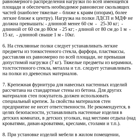
равномерного распределения нагрузки по всей имеющейся
площади и обеспечить необходимое равновесие скользящих
частей (наиболее тяжелые – ближе к краям (опорам), более
легкие ближе к центру). Нагрузка на полки ЛДСП и МДФ не
должна превышать: - длинной менее 60 см - 25-30 кг; -
длинной от 60 см до 80см - 25 кг; - длиной от 80 см до 1 м -
15 кг, - длинной свыше 1 м - 10кг.
6. На стеклянные полки следует устанавливать легкие
предметы из тонкостенного стекла, фарфора, пластмассы,
расставляя их равномерно по всей площади, не превышая
допустимой нагрузки (7 кг). Тяжелые предметы из керамики,
толстостенного стекла, металла и т.п. следует устанавливать
на полки из древесных материалов.
7. Крепежная фурнитура для навесных настенных изделий
рассчитана на стандартные стены из бетона. Для других
материалов стен покупатель должен использовать
специальный крепеж. За свойства материалов стен
предприятие не несет ответственности. Не рекомендуется, в
целях безопасности, устанавливать настенные изделия в
детских комнатах, в детских уголках, над местами отдыха (над
кроватями, диван-кроватями, креслами, столами и т.п.).
8. При установке изделий мебели в жилом помещении,