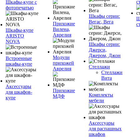
с
Шкафы-купе с
фотопечатью
Шкафы серии:
Ш
Вегас, Вега
Прихожие
с
Вилена,
Шкафы-купе
Аврелия
ARISTO
NOVA
Шкафы серии:
Джерси,
Джером, Джон
Модули
Встроенные
прихожей
шкафы-купе
Стеллажи
Аврелия
Стеллажи
Вита
Аксессуары
Прихожие
для шкафов-
Комплекты
МДФ
купе
мебели
Аксессуары
для распашных
шкафов