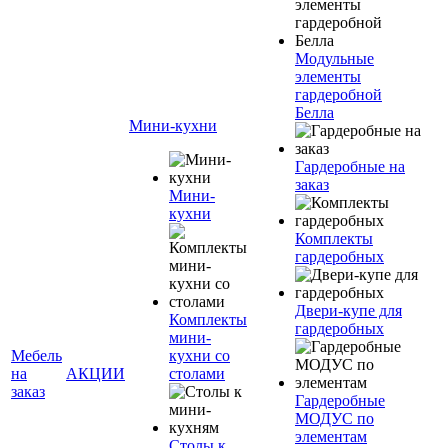
Модульные
элементы
гардеробной
Белла
Мини-кухни
Гардеробные на
заказ
Мини-
кухни
Комплекты
гардеробных
Двери-купе для
Комплекты
гардеробных
мини-
Мебель
кухни со
на
АКЦИИ
столами
заказ
Гардеробные
МОДУС по
элементам
Столы к