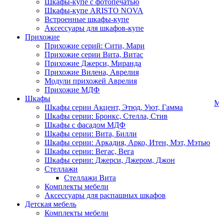
Шкафы-купе с фотопечатью
Шкафы-купе ARISTO NOVA
Встроенные шкафы-купе
Аксессуары для шкафов-купе
Прихожие
Прихожие серий: Сити, Мари
Прихожие серии Вита, Витас
Прихожие Джерси, Миранда
Прихожие Вилена, Аврелия
Модули прихожей Аврелия
Прихожие МДФ
Шкафы
М
Шкафы серии Акцент, Этюд, Уют, Гамма
Шкафы серии: Бронкс, Стелла, Стив
Шкафы с фасадом МДФ
Шкафы серии: Вита, Билли
Шкафы серии: Аркадия, Арко, Итен, Мэт, Мэтью
Шкафы серии: Вегас, Вега
Шкафы серии: Джерси, Джером, Джон
Стеллажи
Стеллажи Вита
Комплекты мебели
Аксессуары для распашных шкафов
Детская мебель
Комплекты мебели