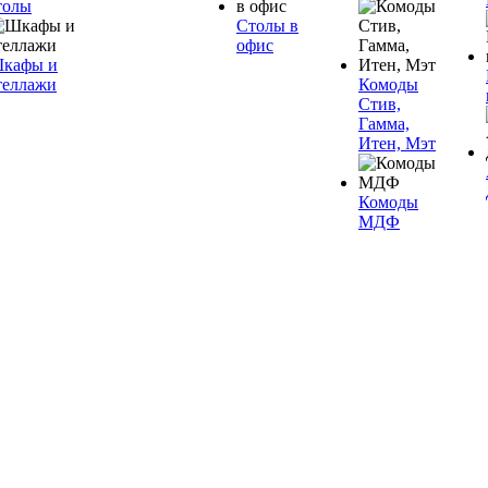
толы
Столы в
офис
кафы и
теллажи
Комоды
Стив,
Гамма,
Итен, Мэт
Комоды
МДФ