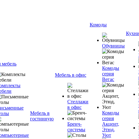
Комоды
Кухн
Обувницы
я мебель
Комоды
серия
Мебель в офис
Вегас
омплекты
ебели
Стеллажи
в офис
исьменные
Комоды
Мебель в
толы
серия
гостинную
Бренч-
Акцент,
системы
Этюд,
омпьютерные
Уют