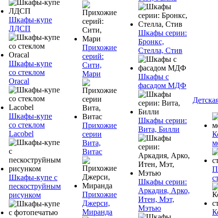
Шкафы-купе
ЛДСП
Шкафы серии:
Бронкс,
Прихожие
Стелла, Стив
серий:
Шкафы-купе
Сити,
со стеклом
Мари
Шкафы с
Oracal
фасадом МДФ
Детска
Шкафы-купе
Шкафы серии:
со стеклом
Прихожие
Вита, Билли
Lacobel
серии
К
Вита,
м
Витас
П
Шкафы-купе с
с
Шкафы серии:
пескоструйным
Аркадия, Арко,
Прихожие
рисунком
Итен, Мэт,
Джерси,
Мэтью
Миранда
К