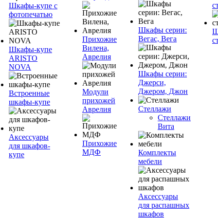
с
Шкафы-купе с
фотопечатью
Шкафы серии:
Ш
Вегас, Вега
Прихожие
с
Вилена,
Шкафы-купе
Аврелия
ARISTO
NOVA
Шкафы серии:
Джерси,
Джером, Джон
Модули
Встроенные
прихожей
шкафы-купе
Стеллажи
Аврелия
Стеллажи
Вита
Аксессуары
Прихожие
для шкафов-
МДФ
Комплекты
купе
мебели
Аксессуары
для распашных
шкафов