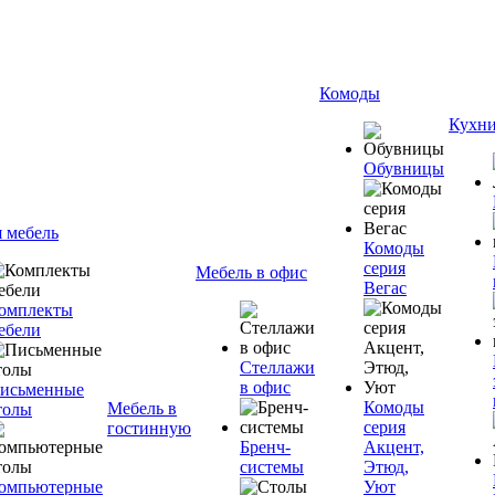
Комоды
Кухн
Обувницы
я мебель
Комоды
серия
Мебель в офис
Вегас
омплекты
ебели
Стеллажи
в офис
исьменные
Комоды
Мебель в
толы
серия
гостинную
Бренч-
Акцент,
системы
Этюд,
омпьютерные
Уют