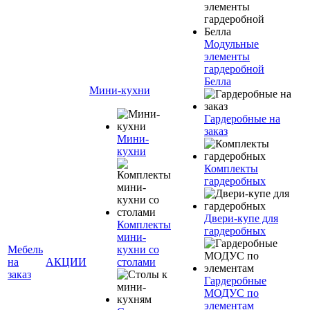
Модульные
элементы
гардеробной
Белла
Мини-кухни
Гардеробные на
заказ
Мини-
кухни
Комплекты
гардеробных
Двери-купе для
Комплекты
гардеробных
мини-
Мебель
кухни со
на
АКЦИИ
столами
заказ
Гардеробные
МОДУС по
элементам