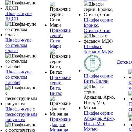
Шкафы-купе
ЛДСП
Шкафы серии:
Бронкс,
Прихожие
Стелла, Стив
серий:
Шкафы-купе
Сити,
со стеклом
Мари
Шкафы с
Oracal
фасадом МДФ
Детска
Шкафы-купе
Шкафы серии:
со стеклом
Прихожие
Вита, Билли
Lacobel
серии
К
Вита,
м
Витас
П
Шкафы-купе с
с
Шкафы серии:
пескоструйным
Аркадия, Арко,
Прихожие
рисунком
Итен, Мэт,
Джерси,
Мэтью
Миранда
К