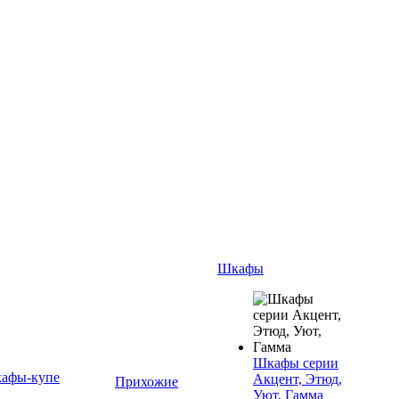
Шкафы
Шкафы серии
афы-купе
Акцент, Этюд,
Прихожие
Уют, Гамма