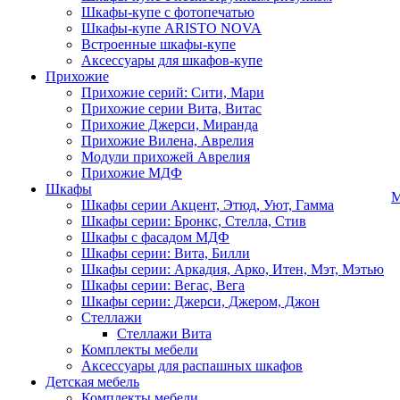
Шкафы-купе с фотопечатью
Шкафы-купе ARISTO NOVA
Встроенные шкафы-купе
Аксессуары для шкафов-купе
Прихожие
Прихожие серий: Сити, Мари
Прихожие серии Вита, Витас
Прихожие Джерси, Миранда
Прихожие Вилена, Аврелия
Модули прихожей Аврелия
Прихожие МДФ
Шкафы
М
Шкафы серии Акцент, Этюд, Уют, Гамма
Шкафы серии: Бронкс, Стелла, Стив
Шкафы с фасадом МДФ
Шкафы серии: Вита, Билли
Шкафы серии: Аркадия, Арко, Итен, Мэт, Мэтью
Шкафы серии: Вегас, Вега
Шкафы серии: Джерси, Джером, Джон
Стеллажи
Стеллажи Вита
Комплекты мебели
Аксессуары для распашных шкафов
Детская мебель
Комплекты мебели