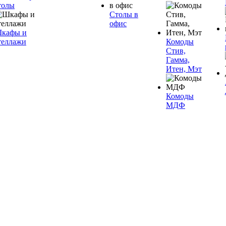
толы
Столы в
офис
кафы и
теллажи
Комоды
Стив,
Гамма,
Итен, Мэт
Комоды
МДФ