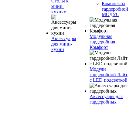
Столы к
Комплекты
мини-
гардеробной
кухням
МОДУС
Модульная
Аксессуары
гардеробная
для мини-
Комфорт
кухни
Модули
гардеробной Лайт
с LED подсветкой
Аксессуары для
гардеробных