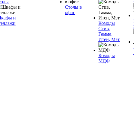
толы
Столы в
офис
кафы и
теллажи
Комоды
Стив,
Гамма,
Итен, Мэт
Комоды
МДФ