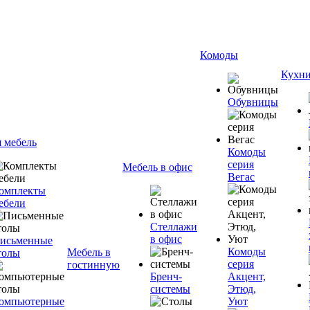
Комоды
Кухн
Обувницы
я мебель
Комоды
серия
Мебель в офис
Вегас
омплекты
ебели
Стеллажи
в офис
исьменные
Комоды
Мебель в
толы
серия
гостинную
Бренч-
Акцент,
системы
Этюд,
омпьютерные
Уют