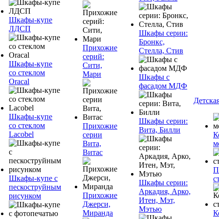
Шкафы-купе
ЛДСП
Шкафы серии:
Бронкс,
Прихожие
Стелла, Стив
серий:
Шкафы-купе
Сити,
со стеклом
Мари
Шкафы с
Oracal
фасадом МДФ
Детска
Шкафы-купе
Шкафы серии:
со стеклом
Прихожие
Вита, Билли
Lacobel
серии
К
Вита,
м
Витас
П
Шкафы-купе с
с
Шкафы серии:
пескоструйным
Аркадия, Арко,
Прихожие
рисунком
Итен, Мэт,
Джерси,
Мэтью
Миранда
К