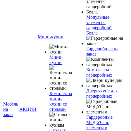
Модульные
элементы
гардеробной
Белла
Мини-кухни
Гардеробные на
заказ
Мини-
кухни
Комплекты
гардеробных
Двери-купе для
Комплекты
гардеробных
мини-
Мебель
кухни со
на
АКЦИИ
столами
заказ
Гардеробные
МОДУС по
элементам
Столы к