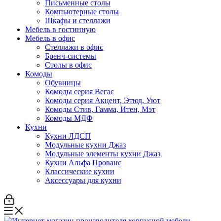
Письменные столы
Компьютерные столы
Шкафы и стеллажи
Мебель в гостинную
Мебель в офис
Стеллажи в офис
Бренч-системы
Столы в офис
Комоды
Обувницы
Комоды серия Вегас
Комоды серия Акцент, Этюд, Уют
Комоды Стив, Гамма, Итен, Мэт
Комоды МДФ
Кухни
Кухни ЛДСП
Модульные кухни Джаз
Модульные элементы кухни Джаз
Кухни Альфа Прованс
Классические кухни
Аксессуары для кухни