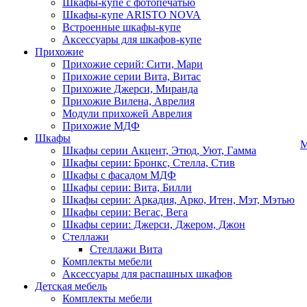
Шкафы-купе с фотопечатью
Шкафы-купе ARISTO NOVA
Встроенные шкафы-купе
Аксессуары для шкафов-купе
Прихожие
Прихожие серий: Сити, Мари
Прихожие серии Вита, Витас
Прихожие Джерси, Миранда
Прихожие Вилена, Аврелия
Модули прихожей Аврелия
Прихожие МДФ
Шкафы
М
Шкафы серии Акцент, Этюд, Уют, Гамма
Шкафы серии: Бронкс, Стелла, Стив
Шкафы с фасадом МДФ
Шкафы серии: Вита, Билли
Шкафы серии: Аркадия, Арко, Итен, Мэт, Мэтью
Шкафы серии: Вегас, Вега
Шкафы серии: Джерси, Джером, Джон
Стеллажи
Стеллажи Вита
Комплекты мебели
Аксессуары для распашных шкафов
Детская мебель
Комплекты мебели