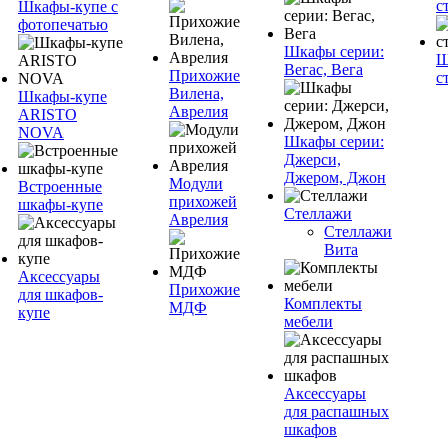
с
Шкафы-купе с
фотопечатью
Шкафы серии:
Ш
Вегас, Вега
Прихожие
с
Вилена,
Шкафы-купе
Аврелия
ARISTO
NOVA
Шкафы серии:
Джерси,
Джером, Джон
Модули
Встроенные
прихожей
шкафы-купе
Стеллажи
Аврелия
Стеллажи
Вита
Аксессуары
Прихожие
для шкафов-
Комплекты
МДФ
купе
мебели
Аксессуары
для распашных
шкафов