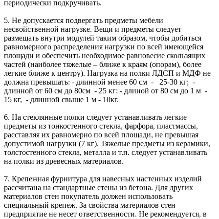
периодически подкручивать.
5. Не допускается подвергать предметы мебели
несвойственной нагрузке. Вещи и предметы следует
размещать внутри модулей таким образом, чтобы добиться
равномерного распределения нагрузки по всей имеющейся
площади и обеспечить необходимое равновесие скользящих
частей (наиболее тяжелые – ближе к краям (опорам), более
легкие ближе к центру). Нагрузка на полки ЛДСП и МДФ не
должна превышать: - длинной менее 60 см - 25-30 кг; -
длинной от 60 см до 80см - 25 кг; - длиной от 80 см до 1 м -
15 кг, - длинной свыше 1 м - 10кг.
6. На стеклянные полки следует устанавливать легкие
предметы из тонкостенного стекла, фарфора, пластмассы,
расставляя их равномерно по всей площади, не превышая
допустимой нагрузки (7 кг). Тяжелые предметы из керамики,
толстостенного стекла, металла и т.п. следует устанавливать
на полки из древесных материалов.
7. Крепежная фурнитура для навесных настенных изделий
рассчитана на стандартные стены из бетона. Для других
материалов стен покупатель должен использовать
специальный крепеж. За свойства материалов стен
предприятие не несет ответственности. Не рекомендуется, в