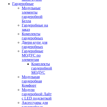
Гардеробные
Модульные
элементы
гардеробной
Белла
Гардеробные на
заказ
Комплекты
гардеробных
Двери-купе для
гардеробных
Гардеробные
МОДУС по
элементам
Комплекты
гардеробной
МОДУС
Модульная
гардеробная
Комфорт
Модули
гардеробной Лайт
с LED подсветкой
Аксессуары для
гардеробных