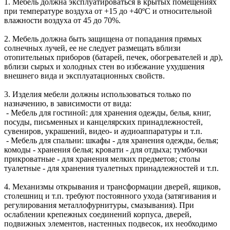
1. Мебель должна эксплуатироваться в крытых помещениях
при температуре воздуха от +15 до +40ºС и относительной
влажности воздуха от 45 до 70%.
2. Мебель должна быть защищена от попадания прямых
солнечных лучей, ее не следует размещать вблизи
отопительных приборов (батарей, печек, обогревателей и др),
вблизи сырых и холодных стен во избежание ухудшения
внешнего вида и эксплуатационных свойств.
3. Изделия мебели должны использоваться только по
назначению, в зависимости от вида:
- Мебель для гостиной: для хранения одежды, белья, книг,
посуды, письменных и канцелярских принадлежностей,
сувениров, украшений, видео- и аудиоаппаратуры и т.п.
- Мебель для спальни: шкафы - для хранения одежды, белья;
комоды - хранения белья; кровати - для отдыха; тумбочки
прикроватные - для хранения мелких предметов; столы
туалетные - для хранения туалетных принадлежностей и т.п.
4. Механизмы открывания и трансформации дверей, ящиков,
столешниц и т.п. требуют постоянного ухода (затягивания и
регулирования металлофурнитуры, смазывания). При
ослаблении крепежных соединений корпуса, дверей,
подвижных элементов, настенных подвесок, их необходимо