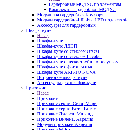
Гардеробные МОДУС по элементам
Комплекты гардеробной МОДУС
Модульная гардеробная Комфорт
Модули гардеробной Лайт с LED подсветкой
Аксессуары для гардеробных
Шкафы-купе
Назад
Шкафы-купе
Шкафы-купе ЛДСП
Шкафы-купе со стеклом Oracal
Шкафы-купе со стеклом Lacobel
Шкафы-купе с пескоструйным рисунком
Шкафы-купе с фотопечатью
Шкафы-купе ARISTO NOVA
Встроенные шкафы-купе
Аксессуары для шкафов-купе
Прихожие
Назад
Прихожие
Прихожие серий: Сити, Мари
Прихожие серии Вита, Витас
Прихожие Джерси, Миранда
Прихожие Вилена, Аврелия
Модули прихожей Аврелия
Прихожие МДФ