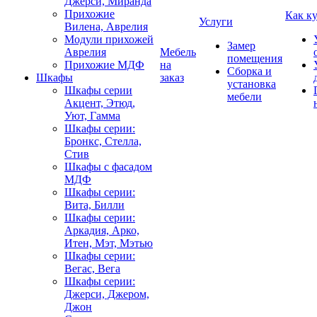
Джерси, Миранда
Прихожие
Как к
Услуги
Вилена, Аврелия
Модули прихожей
Замер
Аврелия
Мебель
помещения
Прихожие МДФ
на
Сборка и
Шкафы
заказ
установка
Шкафы серии
мебели
Акцент, Этюд,
Уют, Гамма
Шкафы серии:
Бронкс, Стелла,
Стив
Шкафы с фасадом
МДФ
Шкафы серии:
Вита, Билли
Шкафы серии:
Аркадия, Арко,
Итен, Мэт, Мэтью
Шкафы серии:
Вегас, Вега
Шкафы серии:
Джерси, Джером,
Джон