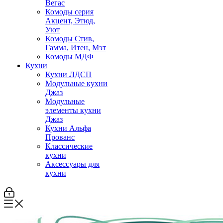
Вегас
Комоды серия
Акцент, Этюд,
Уют
Комоды Стив,
Гамма, Итен, Мэт
Комоды МДФ
Кухни
Кухни ЛДСП
Модульные кухни
Джаз
Модульные
элементы кухни
Джаз
Кухни Альфа
Прованс
Классические
кухни
Аксессуары для
кухни