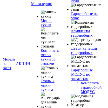
Белла
Мини-кухни
Гардеробные на
заказ
Мини-
кухни
Комплекты
гардеробных
Двери-купе для
Комплекты
гардеробных
мини-
Мебель
кухни со
на
АКЦИИ
столами
заказ
Гардеробные
МОДУС по
элементам
Столы к
Комплекты
мини-
гардеробной
кухням
МОДУС