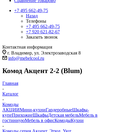
Сравнение товаров
0
+7 495 662-49-75
Назад
Телефоны
+7 495 662-49-75
+7 920 621-82-67
Заказать звонок
Контактная информация
г. Владимир, ул. Электрозаводская 8
info@mebelcool.ru
Комод Акцент 2-2 (Blum)
Главная
-
Каталог
-
Комоды
АКЦИИ
Мини-кухни
Гардеробные
Шкафы-
купе
Прихожие
Шкафы
Детская мебель
Мебель в
гостинную
Мебель в офис
Комоды
Кухни
-
Комоды серия Акцент, Этюд, Уют